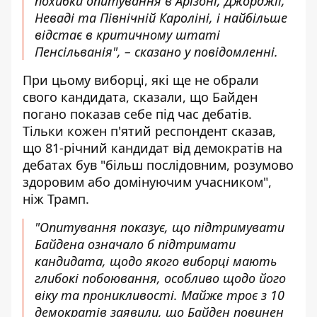
похибки опитування в Арізоні, Джорджії,
Неваді та Північній Кароліні, і найбільше
відстає в критичному штаті
Пенсільванія", – сказано у повідомленні.
При цьому виборці, які ще не обрали
свого кандидата, сказали, що Байден
погано показав себе під час дебатів.
Тільки кожен п'ятий респондент сказав,
що 81-річний кандидат від демократів на
дебатах був "більш послідовним, розумово
здоровим або домінуючим учасником",
ніж Трамп.
"Опитування показує, що підтримувати
Байдена означало б підтримати
кандидата, щодо якого виборці мають
глибокі побоювання, особливо щодо його
віку та проникливості. Майже троє з 10
демократів заявили, що Байден повинен