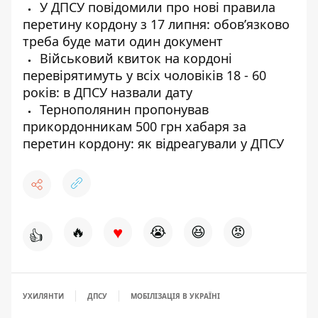
У ДПСУ повідомили про нові правила
перетину кордону з 17 липня: обовʼязково
треба буде мати один документ
Військовий квиток на кордоні
перевірятимуть у всіх чоловіків 18 - 60
років: в ДПСУ назвали дату
Тернополянин пропонував
прикордонникам 500 грн хабаря за
перетин кордону: як відреагували у ДПСУ
♥
🔥
😭
😆
😡
👍
УХИЛЯНТИ
ДПСУ
МОБІЛІЗАЦІЯ В УКРАЇНІ