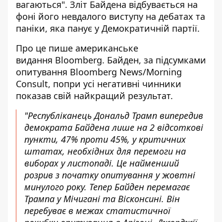
вагаються". Зліт Байдена відбувається на
фоні його невдалого виступу на дебатах та
паніки, яка панує у Демократичній партії.
Про це пише американське
видання Bloomberg. Байден, за підсумками
опитування Bloomberg News/Morning
Consult, попри усі негативні чинники
показав свій
найкращий результат
.
"Республіканець Дональд Трамп випередив
демократа Байдена лише на 2 відсоткові
пункти, 47% проти 45%, у критичних
штатах, необхідних для перемоги на
виборах у листопаді. Це найменший
розрив з початку опитування у жовтні
минулого року. Тепер Байден перемагає
Трампа у Мічигані та Вісконсині. Він
перебуває в межах статистичної