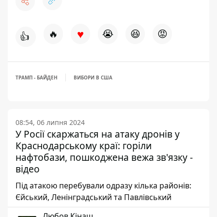
♥
🔥
😭
😆
😡
👍
ТРАМП - БАЙДЕН
ВИБОРИ В США
08:54, 06 липня 2024
У Росії скаржаться на атаку дронів у
Краснодарському краї: горіли
нафтобази, пошкоджена вежа зв'язку -
відео
Під атакою перебували одразу кілька районів:
Єйський, Ленінградський та Павлівський
Любов Кінаш