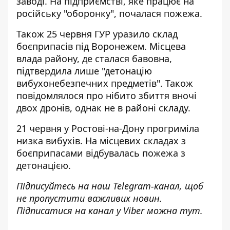
заводі
. На підприємстві, яке працює на
російську "оборонку", почалася пожежа.
Також 25 червня ГУР
уразило склад
боєприпасів під Воронежем
. Місцева
влада району, де сталася бавовна,
підтвердила лише "детонацію
вибухонебезпечних предметів". Також
повідомлялося про нібито збиття вночі
двох дронів, однак не в районі складу.
21 червня у Ростові-на-Дону
прогриміла
низка вибухів
. На місцевих складах з
боєприпасами відбувалась пожежа з
детонацією.
Підписуйтесь на наш
Telegram-канал
, щоб
не пропустити важливих новин.
Підписатися на канал у Viber можна
тут.