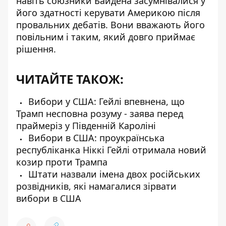
навіть союзники Байдена засумнівалися
у
його здатності керувати Америкою після
провальних дебатів. Вони вважають його
повільним і таким, який довго приймає
рішення.
ЧИТАЙТЕ ТАКОЖ:
Вибори у США: Гейлі впевнена, що
Трамп несповна розуму - заява перед
праймеріз у Південній Кароліні
Вибори в США: проукраїнська
республіканка Ніккі Гейлі отримала новий
козир проти Трампа
Штати назвали імена двох російських
розвідників, які намагалися зірвати
вибори в США