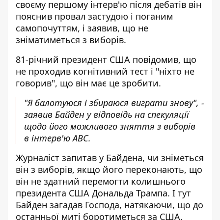
своєму першому інтерв'ю після дебатів він
пояснив провал застудою і поганим
самопочуттям, і заявив, що не
зніматиметься з виборів.
81-річний президент США повідомив, що
не проходив когнітивний тест і "ніхто не
говорив", що він має це зробити.
"Я балотуюся і збираюся виграти знову", -
заявив Байден у відповідь на спекуляції
щодо його можливого зняття з виборів
в
інтерв'ю
ABC.
Журналіст запитав у Байдена, чи зніметься
він з виборів, якщо його переконають, що
він не здатний перемогти колишнього
президента США Дональда Трампа. І тут
Байден загадав Господа, натякаючи, що до
останньої миті боротиметься за США.