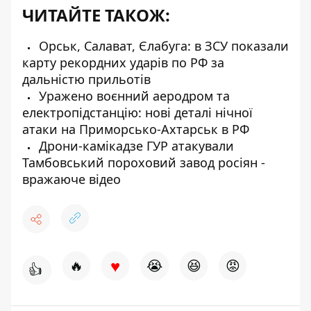
ЧИТАЙТЕ ТАКОЖ:
Орськ, Салават, Єлабуга: в ЗСУ показали
карту рекордних ударів по РФ за
дальністю прильотів
Уражено воєнний аеродром та
електропідстанцію: нові деталі нічної
атаки на Приморсько-Ахтарськ в РФ
Дрони-камікадзе ГУР атакували
Тамбовський пороховий завод росіян -
вражаюче відео
♥
🔥
😭
😆
😡
👍