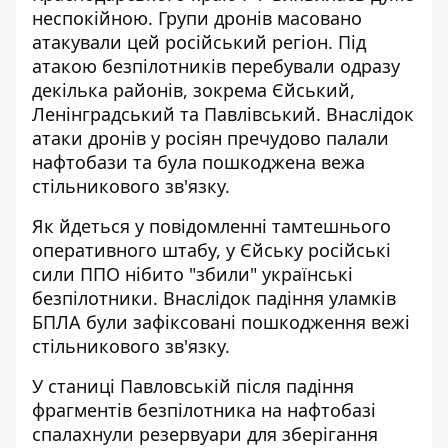
неспокійною. Групи дронів
масовано
атакували
цей російський регіон. Під
атакою безпілотників перебували одразу
декілька районів, зокрема Єйський,
Ленінградський та Павлівський. Внаслідок
атаки дронів у росіян пречудово палали
нафтобази та була пошкоджена вежа
стільникового зв'язку.
Як йдеться у повідомленні тамтешнього
оперативного штабу, у Єйську російські
сили ППО нібито "збили" українські
безпілотники. Внаслідок падіння уламків
БПЛА були зафіксовані пошкодження вежі
стільникового зв'язку.
У станиці Павловській після падіння
фрагментів безпілотника на нафтобазі
спалахнули резервуари для зберігання