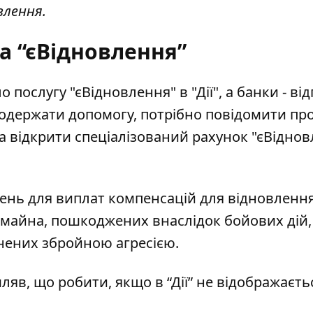
влення.
а “єВідновлення”
 послугу "єВідновлення" в "Дії"
, а банки - ві
 одержати допомогу, потрібно повідомити пр
а відкрити спеціалізований рахунок "єВідно
вень для виплат компенсацій
для відновленн
о майна, пошкоджених внаслідок бойових дій,
инених збройною агресією.
мляв,
що робити, якщо в “Дії” не відображаєть