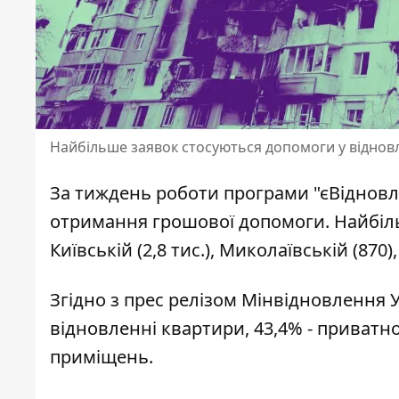
Найбільше заявок стосуються допомоги у віднов
За тиждень роботи програми "єВіднов
отримання грошової допомоги
. Найбіл
Київській (2,8 тис.), Миколаївській (870)
Згідно з прес релізом Мінвідновлення У
відновленні квартири
, 43,4% - приват
приміщень.