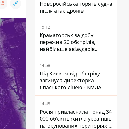
Новоросійська горять судна
після атак дронів
15:12
Краматорськ за добу
пережив 20 обстрілів,
найбільше авіаударів
КАБ-250
14:58
Під Києвом від обстрілу
загинула директорка
Спаського ліцею - КМДА
14:43
Росія привласнила понад 34
000 об'єктів житла українців
на окупованих територіях -