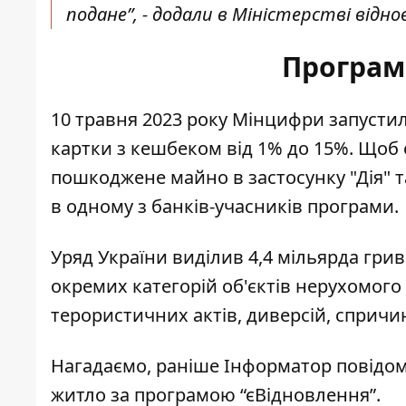
подане”, - додали в Міністерстві відно
Програм
10 травня 2023 року
Мінцифри запустило
картки з кешбеком від 1% до 15%. Щоб
пошкоджене майно в застосунку "Дія" т
в одному з банків-учасників програми.
Уряд України виділив
4,4 мільярда гри
окремих категорій об'єктів нерухомог
терористичних актів, диверсій, сприч
Нагадаємо, раніше Інформатор повідо
житло за програмою “єВідновлення”
.