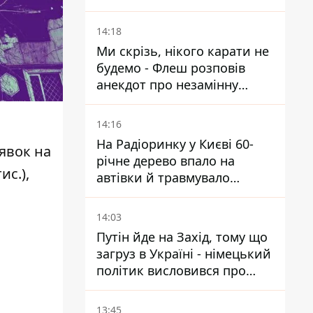
розслідування BBC
14:18
Ми скрізь, нікого карати не
будемо - Флеш розповів
анекдот про незамінну
роботу зв’язківців на фронті
14:16
На Радіоринку у Києві 60-
аявок на
річне дерево впало на
ис.),
автівки й травмувало
людину - подробиці
14:03
Путін йде на Захід, тому що
загруз в Україні - німецький
політик висловився про
плани РФ
13:45