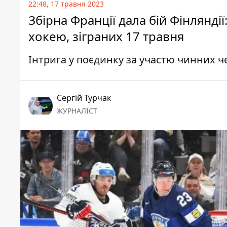
22:48, 17 травня 2023
Збірна Франції дала бій Фінляндії
хокею, зіграних 17 травня
Інтрига у поєдинку за участю чинних че
Сергій Турчак
ЖУРНАЛІСТ