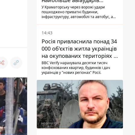
найбільше авіаударів
КАБ-250
У Краматорську через ворожі удари
пошкоджено приватні будинки,
інфраструктуру, автомобілі та автобус, а
загалом за добу на Донеччині загинула
одна людина і ще 15 отримали поранення
14:43
Росія привласнила понад 34
000 об'єктів житла українців
на окупованих територіях -
розслідування BBC
BBC Verify нарахувала десятки тисяч
конфіскованих квартир, будинків і дач
українців у "нових регіонах" Росії.