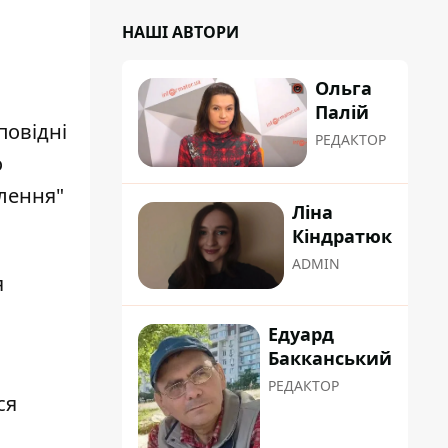
НАШІ АВТОРИ
Ольга
Палій
дповідні
РЕДАКТОР
о
влення"
Ліна
Кіндратюк
ADMIN
я
Едуард
Бакканський
РЕДАКТОР
ся