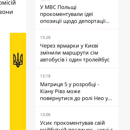
омісій
У МВС Польщі
 вони
прокоментували ідеї
опозиції щодо депортації
українських чоловіків -
абсурд і популізм
13:28
Через ярмарки у Києві
змінили маршрути сім
автобусів і один тролейбус
13:18
Матриця 5 у розробці -
Кіану Рівз може
повернутися до ролі Нео у
п'ятій частині
13:06
Усик прокоментував свій
майбутній поєдинок - нині є