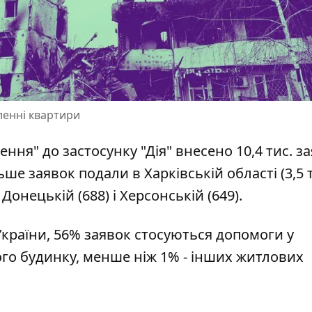
ленні квартири
лення"
до застосунку "Дія" внесено 10,4 тис. з
ьше заявок подали в Харківській області (3,5 т
, Донецькій (688) і Херсонській (649).
країни,
56% заявок стосуються допомоги у
ного будинку, менше ніж 1% - інших житлових