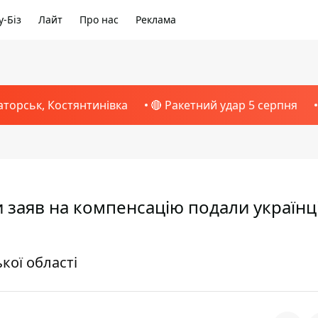
-Біз
Лайт
Про нас
Реклама
аторськ, Костянтинівка
🔴 Ракетний удар 5 серпня
 заяв на компенсацію подали українц
кої області