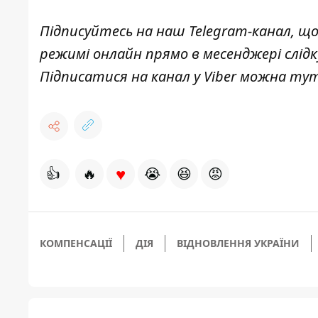
Підписуйтесь на наш
Telegram-канал
, щ
режимі онлайн прямо в месенджері слід
Підписатися на канал у Viber можна
ту
♥
👍
🔥
😭
😆
😡
КОМПЕНСАЦІЇ
ДІЯ
ВІДНОВЛЕННЯ УКРАЇНИ