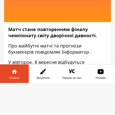
Матч стане повторенням фіналу
чемпіонату світу дворічної давності.
Про майбутні матчі та прогнози
букмекерів повідомляє
Інформатор
.
У вівторок, 8 вересня відбудуться
завершальні матчі другого туру Ліги націй
УЄФА. Збірна Хорватії спробує взяти
Головна
Актуально
Україна на часі
Youtube
реванш у збірної Франції за поразку 2: 4 в
фіналі чемпіонату світу 2018 року.
Інформатор у
Завантажити
Букмекери явним фаворитом поєдинку
телефоні
👉
називають команду Франції, а в успіх
Хорватії практично не вірять.