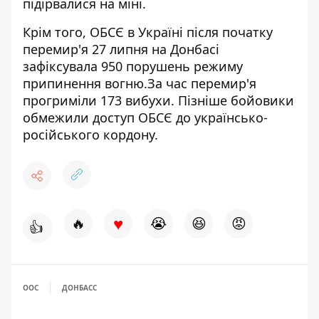
підірвалися на міні.
Крім того, ОБСЄ в Україні
після початку
перемир'я 27 липня на Донбасі
зафіксувала 950 порушень режиму
припинення вогню
.За час перемир'я
прогриміли 173 вибухи. Пізніше
бойовики
обмежили доступ ОБСЄ до українсько-
російського кордону.
♥
🔥
😭
😆
😡
👍
ООС
ДОНБАСС