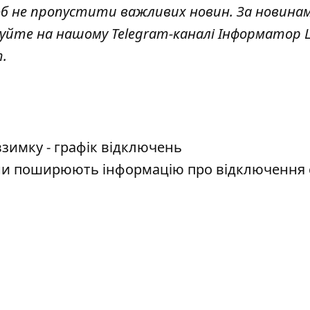
об не пропустити важливих новин. За новина
куйте на нашому Telegram-каналі
Інформатор L
т
.
 взимку - графік відключень
ни поширюють інформацію про відключення с