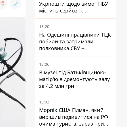
Укрпошти щодо вимог НБУ
містить серйозні
нестиковки – депутатка
Ольга Василевська-Смаглюк
13:20
На Одещині працівники ТЦК
побили та затримали
полковника СБУ –
військовий
13:06
В музеї під Батьківщиною-
матір'ю відремонтують залу
за 4,2 млн грн
13:03
Морпіх США Гілман, який
вирішив подивитися на РФ
очима туриста, зараз при