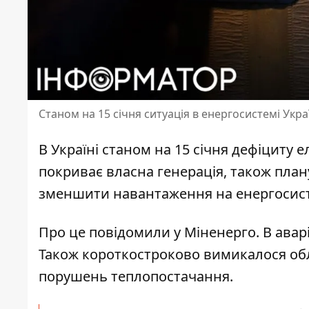
Станом на 15 січня ситуація в енергосистемі Ук
В Україні станом на 15 січня
дефіциту е
покриває власна генерація, також план
зменшити навантаження на енергосист
Про це повідомили у Міненерго. В ава
Також короткостроково вимикалося обл
порушень теплопостачання.