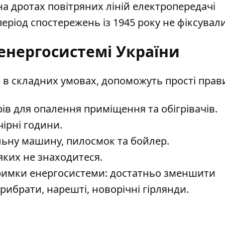
на дротах повітряних ліній електропередачі
період спостережень із 1945 року не фіксували
енергосистемі України
 в складних умовах, допоможуть прості прав
ів для опалення
приміщення та обігрівачів.
чірні години.
льну машину, пилосмок та бойлер.
 яких не знаходитеся.
римки енергосистеми
: достатньо зменшити
прибрати, нарешті, новорічні гірлянди.