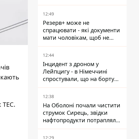
смерті у вʼязниці, де його
катували та робили інʼєкції
12:49
Резерв+ може не
спрацювати - які документи
мати чоловікам, щоб не
потрапити до ТЦК
12:44
Інцидент з дроном у
чів
Лейпцигу - в Німеччині
икають
спростували, що на борту
українського літака були
зброя та боєприпаси
12:38
 ТЕС
.
На Оболоні почали чистити
струмок Сирець, звідки
нафтопродукти потрапляли
до озер
12:29