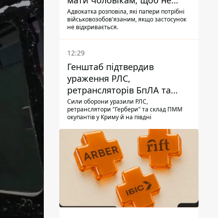
мати чоловікам, щоб не
потрапити до ТЦК
Адвокатка розповіла, які папери потрібні
військовозобов'язаним, якщо застосунок
не відкривається.
12:29
Генштаб підтвердив
ураження РЛС,
ретрансляторів БпЛА та
інших військових об'єктів
Сили оборони уразили РЛС,
ретранслятори "Гербери" та склад ПММ
РФ у Криму й на півдні
окупантів у Криму й на півдні