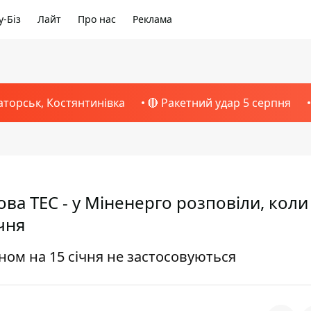
-Біз
Лайт
Про нас
Реклама
аторськ, Костянтинівка
🔴 Ракетний удар 5 серпня
ва ТЕС - у Міненерго розповіли, коли
чня
аном на 15 січня не застосовуються