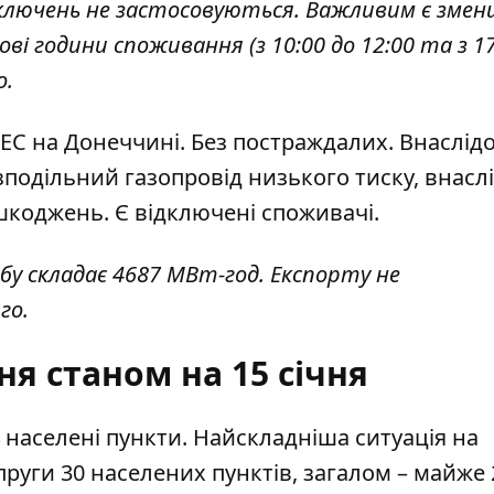
дключень не застосовуються. Важливим є зме
і години споживання (з 10:00 до 12:00 та з 17
о.
ЕС на Донеччині. Без постраждалих. Внаслід
подільний газопровід низького тиску, внасл
коджень. Є відключені споживачі.
бу складає 4687 МВт-год. Експорту не
рго.
я станом на 15 січня
4 населені пункти. Найскладніша ситуація на
руги 30 населених пунктів, загалом – майже 