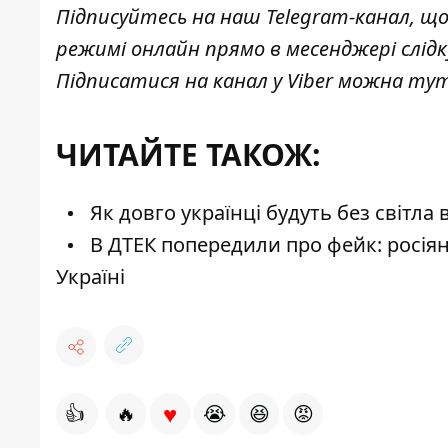
Підписуйтесь на наш
Telegram-канал
, щ
режимі онлайн прямо в месенджері слід
Підписатися на канал у Viber можна
ту
ЧИТАЙТЕ ТАКОЖ:
Як довго українці будуть без світла
В ДТЕК попередили про фейк: росія
Україні
♥
👍
🔥
😭
😆
😡