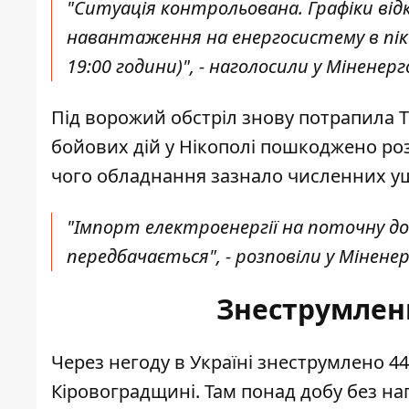
"Ситуація контрольована. Графіки ві
навантаження на енергосистему в піков
19:00 години)", - наголосили у Міненерг
Під ворожий обстріл знову потрапила Т
бойових дій у Нікополі пошкоджено роз
чого обладнання зазнало численних уш
"Імпорт електроенергії на поточну до
передбачається", - розповіли у Мінене
Знеструмленн
Через негоду в Україні знеструмлено 4
Кіровоградщині. Там понад добу без нап