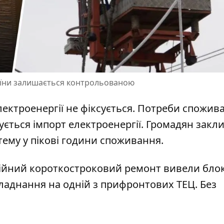
раїни залишається контрольованою
лектроенергії не фіксується
. Потреби спожива
ується імпорт електроенергії. Громадян закл
ему у пікові години споживання.
рійний короткостроковий
ремонт вивели блок
аднання на одній з прифронтових ТЕЦ. Без