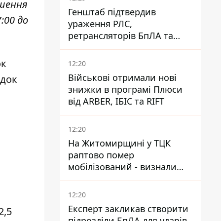
ншення
Генштаб підтвердив
:00 до
ураження РЛС,
ретрансляторів БпЛА та
інших військових об'єктів
РФ у Криму й на півдні
ок
12:20
Військові отримали нові
ідок
знижки в програмі Плюси
від ARBER, ІБІС та RIFT
12:20
На Житомирщині у ТЦК
раптово помер
мобілізований - визнали
придатним і одразу ж
зупинилося серце
12:20
Експерт закликав створити
2,5
підрозділи БпЛА для ударів