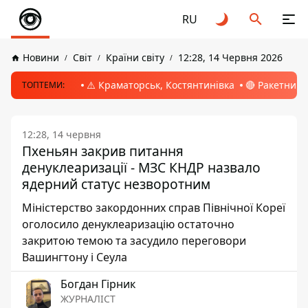
RU
Новини
Світ
Країни світу
12:28, 14 Червня 2026
⚠️ Краматорськ, Костянтинівка
🔴 Ракетний 
ТОПТЕМИ:
12:28, 14 червня
Пхеньян закрив питання
денуклеаризації - МЗС КНДР назвало
ядерний статус незворотним
Міністерство закордонних справ Північної Кореї
оголосило денуклеаризацію остаточно
закритою темою та засудило переговори
Вашингтону і Сеула
Богдан Гірник
ЖУРНАЛІСТ