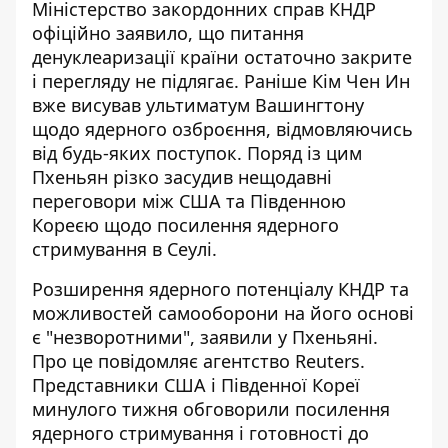
Міністерство закордонних справ КНДР
офіційно заявило, що питання
денуклеаризації країни остаточно закрите
і перегляду не підлягає. Раніше Кім Чен Ин
вже
висував ультиматум Вашингтону
щодо ядерного озброєння, відмовляючись
від будь-яких поступок. Поряд із цим
Пхеньян різко засудив нещодавні
переговори між США та Південною
Кореєю щодо посилення ядерного
стримування в Сеулі.
Розширення ядерного потенціалу КНДР та
можливостей самооборони на його основі
є "незворотними", заявили у Пхеньяні.
Про це повідомляє
агентство Reuters
.
Представники США і Південної Кореї
минулого тижня обговорили посилення
ядерного стримування і готовності до