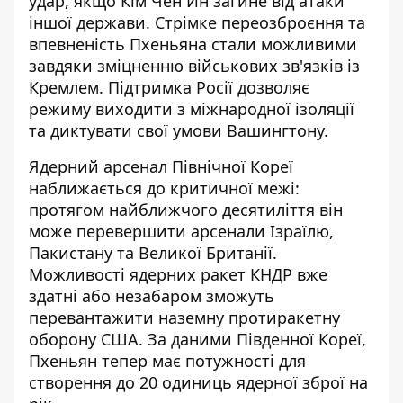
удар, якщо Кім Чен Ин загине від атаки
іншої держави. Стрімке переозброєння та
впевненість Пхеньяна стали можливими
завдяки зміцненню військових зв'язків із
Кремлем. Підтримка Росії дозволяє
режиму виходити з міжнародної ізоляції
та диктувати свої умови Вашингтону.
Ядерний арсенал Північної Кореї
наближається до критичної межі:
протягом найближчого десятиліття він
може перевершити арсенали Ізраїлю,
Пакистану та Великої Британії.
Можливості ядерних ракет КНДР вже
здатні або незабаром зможуть
перевантажити наземну протиракетну
оборону США. За даними Південної Кореї,
Пхеньян тепер має потужності для
створення до 20 одиниць ядерної зброї на