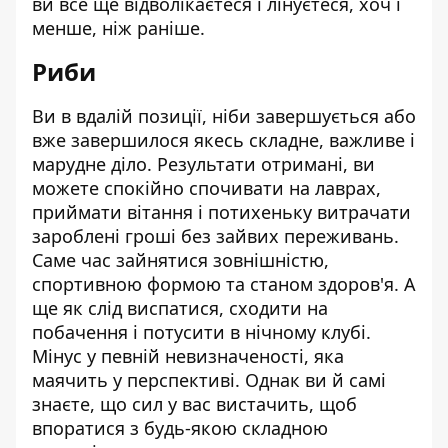
ви все ще відволікаєтеся і лінуєтеся, хоч і
менше, ніж раніше.
Риби
Ви в вдалій позиції, ніби завершується або
вже завершилося якесь складне, важливе і
марудне діло. Результати отримані, ви
можете спокійно спочивати на лаврах,
приймати вітання і потихеньку витрачати
зароблені гроші без зайвих переживань.
Саме час зайнятися зовнішністю,
спортивною формою та станом здоров'я. А
ще як слід виспатися, сходити на
побачення і потусити в нічному клубі.
Мінус у певній невизначеності, яка
маячить у перспективі. Однак ви й самі
знаєте, що сил у вас вистачить, щоб
впоратися з будь-якою складною