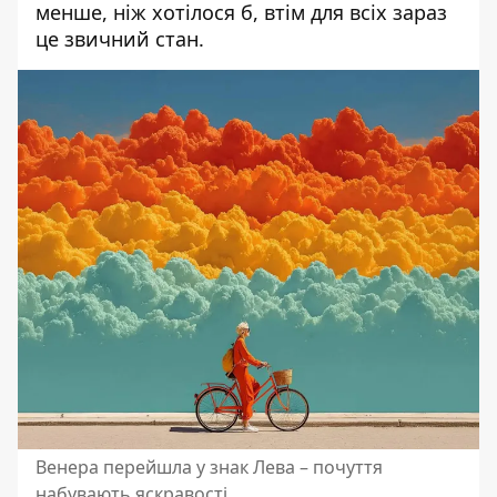
менше, ніж хотілося б, втім для всіх зараз
це звичний стан.
Венера перейшла у знак Лева – почуття
набувають яскравості.