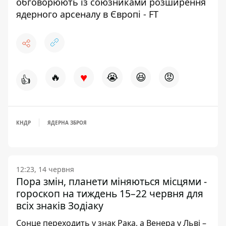
обговорюють із союзниками розширення
ядерного арсеналу в Європі - FT
♥
🔥
😭
😆
😡
👍
КНДР
ЯДЕРНА ЗБРОЯ
12:23, 14 червня
Пора змін, планети міняються місцями -
гороскоп на тиждень 15–22 червня для
всіх знаків Зодіаку
Сонце переходить у знак Рака, а Венера у Льві –