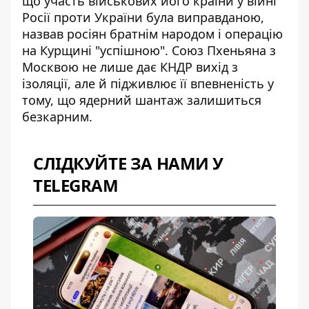
що участь військових його країни у війні
Росії проти України була виправданою,
назвав росіян братнім народом і
операцію
на Курщині
"успішною". Союз Пхеньяна з
Москвою не лише дає КНДР вихід з
ізоляції, але й підживлює її впевненість у
тому, що ядерний шантаж залишиться
безкарним.
СЛІДКУЙТЕ ЗА НАМИ У
TELEGRAM