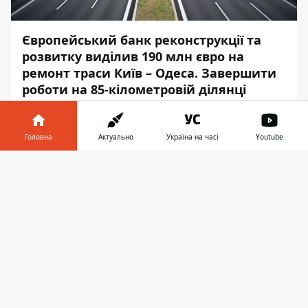
Європейський банк реконструкції та
розвитку виділив 190 млн євро
на
ремонт траси Київ – Одеса
. Завершити
роботи на 85-кілометровій ділянці
планують вже за 2 роки.
Про це йдеться у заяві
банку
, – передає
Головна
Актуально
Україна на часі
Youtube
Інформатор
.
Інформатор у
Завантажити
«Після вжитих Державним агентством
телефоні
👉
автомобільних доріг України кроків у
напрямку підвищення ефективності
управління Рада директорів
Європейського банку реконструкції та
розвитку прийняла виділення нового
траншу у 190 млн євро для подальшого
покращення дорожньої інфраструктури