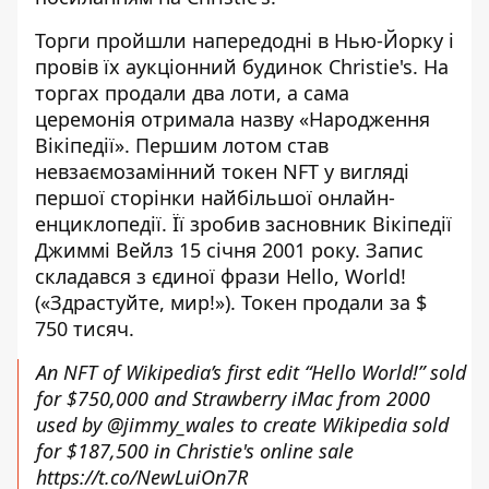
Торги пройшли напередодні в Нью-Йорку і
провів їх аукціонний будинок Christie's. На
торгах продали два лоти, а сама
церемонія отримала назву «Народження
Вікіпедії». Першим лотом став
невзаємозамінний токен NFT у вигляді
першої сторінки найбільшої онлайн-
енциклопедії. Її зробив засновник Вікіпедії
Джиммі Вейлз 15 січня 2001 року. Запис
складався з єдиної фрази Hello, World!
(«Здрастуйте, мир!»). Токен продали за $
750 тисяч.
An NFT of Wikipedia’s first edit “Hello World!” sold
for $750,000 and Strawberry iMac from 2000
used by
@jimmy_wales
to create Wikipedia sold
for $187,500 in Christie's online sale
https://t.co/NewLuiOn7R