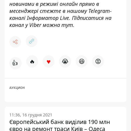
новинами в режимі онлайн прямо в
месенджері стежте в нашому Telegram-
каналі
Інформатор Live
. Підписатися на
канал у Viber можна
тут.
♥
🔥
😭
😆
😡
👍
АУКЦИОН
11:36, 16 грудня 2021
Європейський банк виділив 190 млн
євро на ремонт траси Київ – Одеса