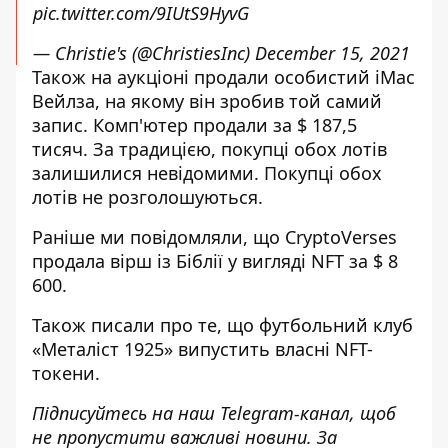
pic.twitter.com/9IUtS9HyvG
— Christie's (@ChristiesInc)
December 15, 2021
Також на аукціоні продали особистий iMac
Вейлза, на якому він зробив той самий
запис. Комп'ютер продали за $ 187,5
тисяч. За традицією, покупці обох лотів
залишилися невідомими. Покупці обох
лотів не розголошуються.
Раніше ми повідомляли, що
CryptoVerses
продала вірш із Біблії у вигляді NFT за $ 8
600
.
Також писали про те, що
футбольний клуб
«Металіст 1925» випустить власні NFT-
токени
.
Підписуйтесь на наш
Telegram-канал
, щоб
не пропустити важливі новини. За