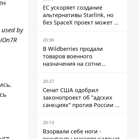
ен
ЕС ускоряет создание
альтернативы Starlink, но
без SpaceX проект может не
0 used by
обойтись
uiOn7R
20:36
В Wildberries продали
товаров военного
назначения на сотни
миллионов, но удары ВСУ
изменили ситуацию
20:27
ись.
Сенат США одобрил
сь
законопроект об "адских
санкциях" против России и
Ирана
20:13
Взорвали себе ноги -
оккупанты массово калечат