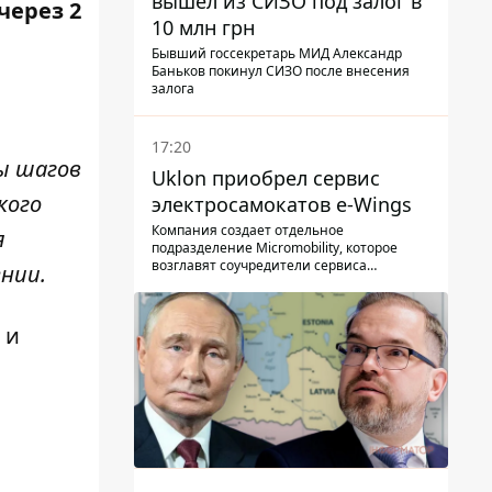
вышел из СИЗО под залог в
через 2
10 млн грн
Бывший госсекретарь МИД Александр
Баньков покинул СИЗО после внесения
залога
17:20
ы шагов
Uklon приобрел сервис
кого
электросамокатов e-Wings
Компания создает отдельное
я
подразделение Micromobility, которое
возглавят соучредители сервиса
ении.
самокатов.
 и