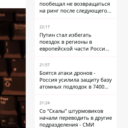
пообещал не возвращаться
на ринг после следующего
боя
22:17
Путин стал избегать
поездок в регионы в
европейской части России,
куда регулярно долетают
дроны
21:57
Боятся атаки дронов -
Россия усилила защиту базу
атомных подлодок в 7400
км от Украины
21:24
Со "Скалы" штурмовиков
начали переводить в другие
подразделения - СМИ