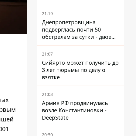
21:19
Днепропетровщина
подверглась почти 50
обстрелам за сутки - двое
погибших, шесть
пострадавших
21:07
Сийярто может получить до
3 лет тюрьмы по делу о
взятке
21:03
гах
Армия РФ продвинулась
ервым
возле Константиновки -
DeepState
ейшей
001
20:50