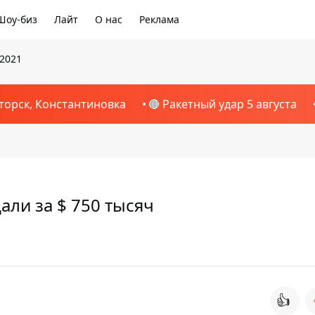
Шоу-биз
Лайт
О нас
Реклама
 2021
торск, Константиновка
🔴 Ракетный удар 5 августа
али за $ 750 тысяч
👍