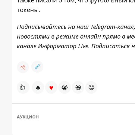
Также писали о том, что
футбольный кл
токены
.
Подписывайтесь на наш
Telegram-канал
новостями в режиме онлайн прямо в ме
канале
Информатор Live
. Подписаться н
♥
👍
🔥
😭
😆
😡
АУКЦИОН