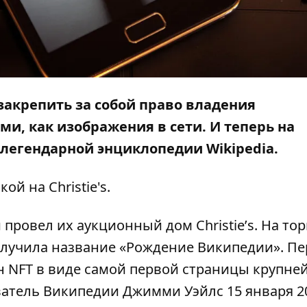
закрепить за собой право владения
и, как изображения в сети. И теперь на
 легендарной энциклопедии Wikipedia.
лкой на
Christie's
.
провел их аукционный дом Christieʼs. На тор
получила название «Рождение Википедии». П
н NFT в виде самой первой страницы крупн
ватель Википедии Джимми Уэйлс 15 января 2