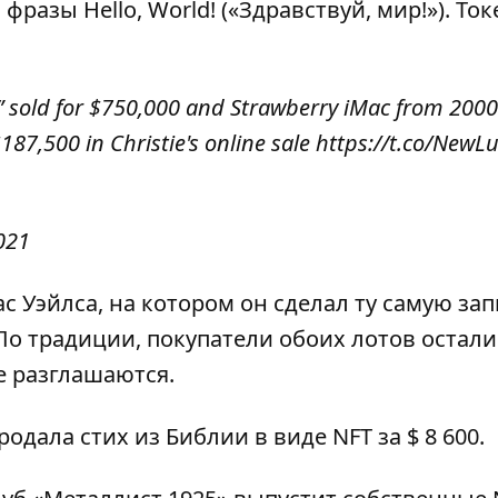
фразы Hello, World! («Здравствуй, мир!»). Ток
d!” sold for $750,000 and Strawberry iMac from 200
187,500 in Christie's online sale
https://t.co/NewL
021
 Уэйлса, на котором он сделал ту самую зап
 По традиции, покупатели обоих лотов остали
е разглашаются.
родала стих из Библии в виде NFT за $ 8 600
.