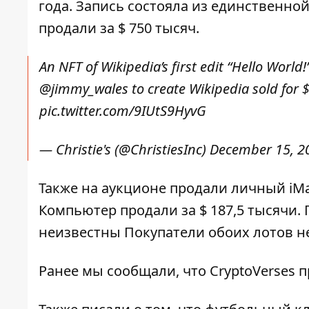
года. Запись состояла из единственной 
продали за $ 750 тысяч.
An NFT of Wikipedia’s first edit “Hello Worl
@jimmy_wales
to create Wikipedia sold for $
pic.twitter.com/9IUtS9HyvG
— Christie's (@ChristiesInc)
December 15, 2
Также на аукционе продали личный iMac
Компьютер продали за $ 187,5 тысячи.
неизвестны Покупатели обоих лотов н
Ранее мы сообщали, что
CryptoVerses п