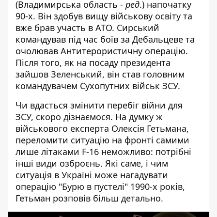
(Владимирська область -
ред
.) напочатку
90-х. Він здобув вищу військову освіту та
вже брав участь в АТО. Сирський
командував під час боїв за Дебальцеве та
очолював Антитерористичну операцію.
Після того, як на посаду президента
зайшов Зеленський, він став головним
командувачем Сухопутних військ ЗСУ.
Чи вдасться змінити перебіг війни для
ЗСУ, скоро дізнаємося. На думку ж
військового експерта Олексія Гетьмана,
переломити ситуацію на фронті самими
лише літаками F-16 неможливо: потрібні
інші види озброєнь. Які саме, і чим
ситуація в Україні може нагадувати
операцію "Бурю в пустелі" 1990-х років,
Гетьман розповів більш детально.