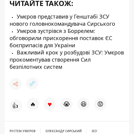
ЧИТАЙТЕ ТАКОЖ:
Умєров представив у Генштабі ЗСУ
нового головнокомандувача Сирського
Умєров зустрівся з Боррелем:
обговорили прискорення поставок ЄС
боєприпасів для України
Важливий крок у розбудові ЗСУ: Умєров
прокоментував створення Сил
безпілотних систем
♥
🔥
😭
😆
😡
👍
РУСТЕМ УМЄРОВ
ОЛЕКСАНДР СИРСЬКИЙ
ЗСУ