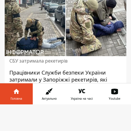
СБУ затримала рекетирів
Працівники Служби безпеки України
затримали у Запоріжжі рекетирів, які
займались розбійництво та вимагали
кошти
з дружини загиблого воїна ЗСУ.
Головна
Актуально
Україна на часі
Youtube
Злочинці погрожували вбити її дитину у
разі відмови. У відомстві зазначили, що
Інформатор у
Завантажити
бандитське угруповання успішно
телефоні
👉
нейтралізували.