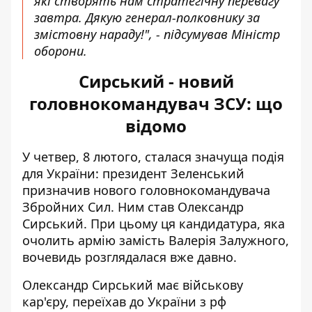
які створять нам стратегічну перевагу
завтра. Дякую генерал-полковнику за
змістовну нараду!", - підсумував Міністр
оборони.
Сирський - новий
головнокомандувач ЗСУ: що
відомо
У четвер, 8 лютого, сталася значуща подія
для України: президент Зеленський
призначив
нового головнокомандувача
Збройних Сил
. Ним став Олександр
Сирський. При цьому ця кандидатура, яка
очолить армію замість Валерія Залужного,
вочевидь розглядалася вже давно
.
Олександр Сирський має військову
кар'єру, переїхав до України з рф