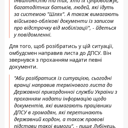
інвалідністю та тих, хто їх супроводжує,
багатодітних батьків, людей, які їдуть
за системою "Шлях". А також вимагають
військово-облікові документи із записом
про відстрочку від мобілізації", - йдеться
у повідомленні.
Для того, щоб розібратись у цій ситуації,
омбудсмен направив листа до ДПСУ. Він
звернувся з проханням надати певні
документи.
"Аби розібратися із ситуацією, сьогодні
вранці направив термінового листа до
Державної прикордонної служби України з
проханням надати інформацію щодо
документів, які вимагають працівники
ДПСУ в громадян, які перетинають
державний кордон, а також правові
підстави такої вимоги", - пише Лубінець.