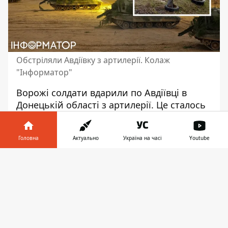
Обстріляли Авдіївку з артилерії. Колаж
"Інформатор"
Ворожі
солдати вдарили по Авдіївці
в
Донецькій області з артилерії. Це сталось
сьогодні, 1 січня. Через ворожу атаку
загинула жінка.
Головна
Актуально
Україна на часі
Youtube
Про це повідомив голова Донецької ОВА
Інформатор у
Вадим Філашкін. За його словами,
ворожа
Завантажити
телефоні
👉
атака відбулась
близько 16:00.
"Близько 16-ї години ворог обстріляв
місто з артилерії, влучив у приватний
сектор", - пише Філашкін.