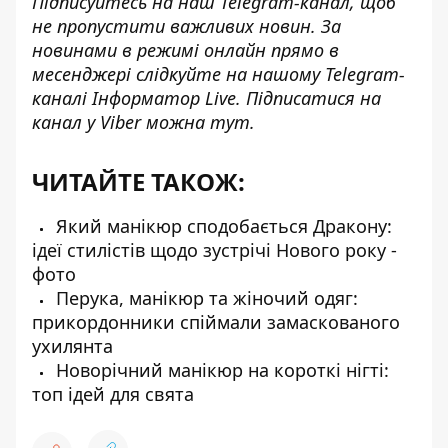
Підписуйтесь на наш
Telegram-канал
, щоб
не пропустити важливих новин. За
новинами в режимі онлайн прямо в
месенджері слідкуйте на нашому Telegram-
каналі
Інформатор Live
. Підписатися на
канал у Viber можна
тут
.
ЧИТАЙТЕ ТАКОЖ:
Який манікюр сподобається Дракону:
ідеї стилістів щодо зустрічі Нового року -
фото
Перука, манікюр та жіночий одяг:
прикордонники спіймали замаскованого
ухилянта
Новорічний манікюр на короткі нігті:
топ ідей для свята