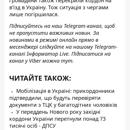
громадяни також перекрили кордон на
в'їзд в Україну. Тож ситуація з чергами
лише погіршилася.
Підписуйтесь на наш
Telegram-канал
, щоб
не пропустити важливих новин. За
новинами в режимі онлайн прямо в
месенджері слідкуйте на нашому Telegram-
каналі
Інформатор Live
. Підписатися на
канал у Viber можна
тут
.
ЧИТАЙТЕ ТАКОЖ:
Мобілізація в Україні: прикордонники
підтвердили, що будуть перевіряти
документи з ТЦК у багатодітних чоловіків
У переддень Нового року західні
кордони України перетнули понад 73
тисячі осіб - ДПСУ