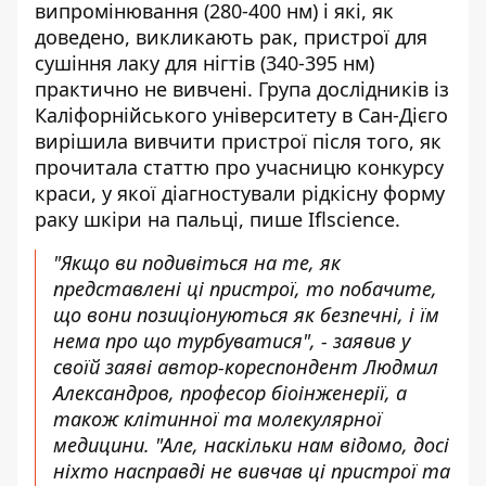
випромінювання (280-400 нм) і які, як
доведено, викликають рак, пристрої для
сушіння лаку для нігтів (340-395 нм)
практично не вивчені. Група дослідників із
Каліфорнійського університету в Сан-Дієго
вирішила вивчити пристрої після того, як
прочитала статтю про учасницю конкурсу
краси, у якої діагностували рідкісну форму
раку шкіри на пальці,
пише Іflscience
.
"Якщо ви подивіться на те, як
представлені ці пристрої, то побачите,
що вони позиціонуються як безпечні, і їм
нема про що турбуватися", - заявив у
своїй заяві автор-кореспондент Людмил
Александров, професор біоінженерії, а
також клітинної та молекулярної
медицини. "Але, наскільки нам відомо, досі
ніхто насправді не вивчав ці пристрої та