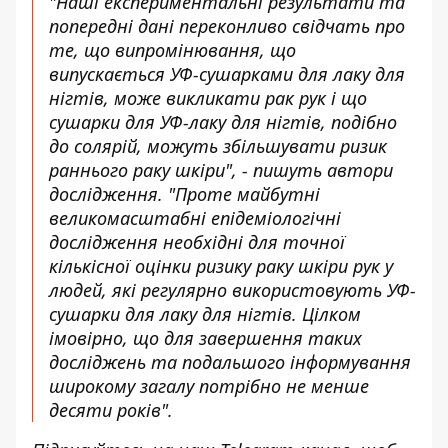
"Наші експериментальні результати та
попередні дані переконливо свідчать про
те, що випромінювання, що
випускається УФ-сушарками для лаку для
нігтів, може викликати рак рук і що
сушарки для УФ-лаку для нігтів, подібно
до солярій, можуть збільшувати ризик
раннього раку шкіри", - пишуть автори
дослідження. "Проте майбутні
великомасштабні епідеміологічні
дослідження необхідні для точної
кількісної оцінки ризику раку шкіри рук у
людей, які регулярно використовують УФ-
сушарки для лаку для нігтів. Цілком
імовірно, що для завершення таких
досліджень та подальшого інформування
широкому загалу потрібно не менше
десяти років".