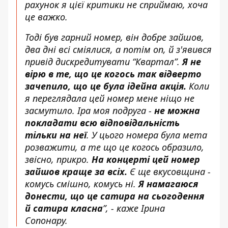
рахунок я цієї критики не сприймаю, хоча
це важко.
Тоді був гарний номер, він добре зайшов,
два дні всі сміялися, а потім оп, й з'явився
привід дискредитувати “Квартал”.
Я не
вірю в те, що це когось так відверто
зачепило, що це була ідейна акція.
Коли
я переглядала цей номер мене ніщо не
засмутило. Іра моя подруга -
не можна
покладати всю відповідальність
тільки на неї
. У цього номера була мета
розважити, а те що це когось образило,
звісно, прикро.
На концерті цей номер
зайшов краще за всіх.
Є ще вкусовщина -
комусь смішно, комусь ні.
Я намагаюся
донести, що це сатира на сьогодення
й сатира класна
”, - каже Ірина
Сопонару.