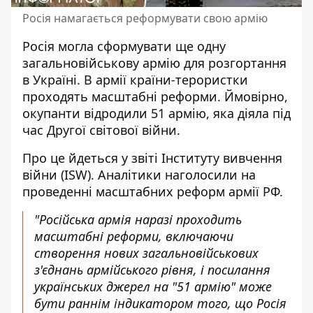
Росія намагається реформувати свою армію
Росія могла сформувати ще одну
загальновійськову армію
для розгортання
в Україні
. В армії країни-терористки
проходять масштабні реформи. Ймовірно,
окупанти відродили 51 армію, яка діяла під
час Другої світової війни.
Про це йдеться у звіті Інституту вивчення
війни (ISW). Аналітики наголосили на
проведенні масштабних
реформ армії РФ
.
"Російська армія наразі проходить
масштабні реформи, включаючи
створення нових загальновійськових
з'єднань армійського рівня, і посилання
українських джерел на "51 армію" може
бути раннім індикатором того, що Росія