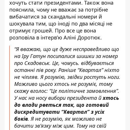
хочуть стати президентами. Також вона
пояснила, чому не вважає за потрібне
вибачатися за
скандальні номери
й
шокувала тим, що іноді по два місяці не
отримує грошей. Про все це вона
розповіла в інтерв’ю Аліні Доротюк.
“Я вважаю, що це дуже несправедливо що
на Іру Гатун посипалися шишки за
номер
про Скадовськ
. Це, чомусь. відбувається
останні пів року. Раніше “Квартал” ніхто
не чіпляв. Я розумію, звідки ростуть ноги.
Можливо цього хтось не розуміє, тому
скажу вголос: “Це політичне замовлення”.
У нас на носу вибори президента й
хтось
до влади рветься так, що готовий
дискредитувати “Квартал” з усіх
боків
. Я не розумію, як можливо не
бачити зв’язку між цим. Тому на свій