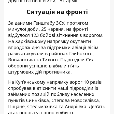
Другої світової війни, "51 армії".
Ситуація на фронті
За даними Генштабу ЗСУ, протягом
минулої доби, 25 червня, на фронті
відбулося 123 бойові зіткнення
з ворогом.
На Харківському напрямку окупанти
впродовж дня за підтримки авіації вісім
разів атакували в районах Глибокого,
Вовчанська та Тихого. Підрозділи Сил
оборони успішно відбили п’ять
штурмових дій противника.
На Куп’янському напрямку ворог 10 разів
спробував відтіснити наші підрозділи із
займаних позицій поблизу населених
пунктів Синьківка, Степова Новоселівка,
Піщане, Стельмахівка та Андріївка. Дев’ять
атак ворога успішно відбито.