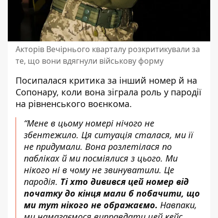
Акторів Вечірнього кварталу розкритикували за
те, що вони вдягнули військову форму
Посипалася критика за інший номер
й на
Сопонару, коли вона зіграла роль у пародії
на рівненського воєнкома.
“Мене в цьому номері нічого не
збентежило. Ця ситуація сталася, ми її
не придумали. Вона розлетілася по
пабліках й ми посміялися з цього. Ми
нікого ні в чому не звинуватили. Це
пародія.
Ті хто дивився цей номер від
початку до кінця мали б побачити, що
ми тут нікого не ображаємо.
Навпаки,
ми намагаємося виправдати цей кейс.