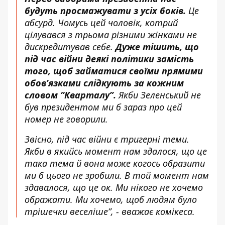
будуть просмажувати з усіх боків.
Це
абсурд. Чомусь цей чоловік, котрий
цілувався з трьома різними жінками не
дискредитував себе.
Дуже тішить, що
під час війни деякі політики замість
того, щоб займатися своїми прямими
обов’язками слідкують за кожним
словом “Кварталу”.
Якби Зеленський не
був президентом ми б зараз про цей
номер не говорили.
Звісно, під час війни є тригерні теми.
Якби в якийсь момент нам здалося, що це
така тема й вона може когось образити
ми б цього не зробили. В той момент нам
здавалося, що це ок. Ми нікого не хочемо
ображати. Ми хочемо, щоб людям було
трішечки веселіше”, - вважає комікеса.