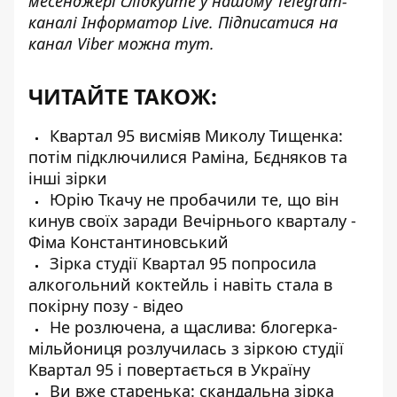
месенджері слідкуйте у нашому Telegram-
каналі
Інформатор Live
. Підписатися на
канал Viber можна
тут
.
ЧИТАЙТЕ ТАКОЖ:
Квартал 95 висміяв Миколу Тищенка:
потім підключилися Раміна, Бєдняков та
інші зірки
Юрію Ткачу не пробачили те, що він
кинув своїх заради Вечірнього кварталу -
Фіма Константиновський
Зірка студії Квартал 95 попросила
алкогольний коктейль і навіть стала в
покірну позу - відео
Не розлючена, а щаслива: блогерка-
мільйониця розлучилась з зіркою студії
Квартал 95 і повертається в Україну
Ви вже старенька: скандальна зірка