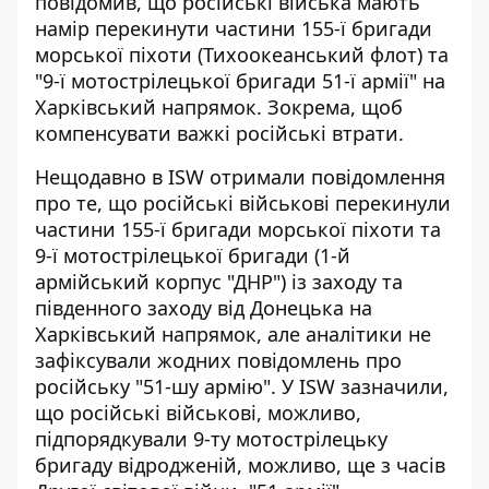
повідомив, що російські війська мають
намір перекинути частини 155-ї бригади
морської піхоти (Тихоокеанський флот) та
"9-ї мотострілецької бригади 51-ї армії" на
Харківський напрямок. Зокрема, щоб
компенсувати важкі російські втрати.
Нещодавно в ISW отримали повідомлення
про те, що російські військові перекинули
частини 155-ї бригади морської піхоти та
9-ї мотострілецької бригади (1-й
армійський корпус "ДНР") із заходу та
південного заходу від Донецька на
Харківський напрямок, але аналітики не
зафіксували жодних повідомлень про
російську "51-шу армію". У ISW зазначили,
що російські військові, можливо,
підпорядкували 9-ту мотострілецьку
бригаду відродженій, можливо, ще з часів