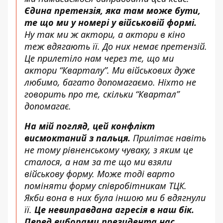
Єдина претензія, яка там може бути,
те що ми у номері у військовій формі.
Ну так ми ж актори, а актори в кіно
теж вдягають її. До них немає претензій.
Це прилетіло нам через те, що ми
актори “Кварталу”. Ми військових дуже
любимо, багато допомагаємо. Ніхто не
говорить про те, скільки “Квартал”
допомагає.
На мій погляд, цей конфлікт
висмоктаний з пальця.
Прилітає навіть
не тому рівненському чуваку, з яким це
сталося, а нам за те що ми взяли
військову форму. Може тоді варто
поміняти форму співробітникам ТЦК.
Якби вона в них була іншою ми б вдягнули
її.
Це невиправдана агресія в наш бік.
Перед виборами президента нас