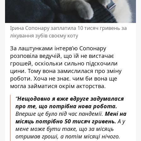
Ірина Сопонару заплатила 10 тисяч гривень за
лікування зубів своєму коту
За лаштунками інтерв’ю Сопонару
розповіла ведучій, що їй не вистачає
грошей, оскіольки сильно підскочили
цини. Тому вона замислилася про зміну
роботи. Хоча не знає. чим би вона ще
могла займатися окрім акторства.
“
Нещодавно я вже вдруге задумалася
про те, що потрібна нова робота.
Вперше це було під час пандемії.
Мені на
місяць потрібно 50 тисяч гривень.
А у
мене може бути таке, що за місяць
отримав гроші, а потім місяці нічого.