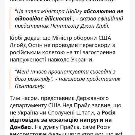
"Ця заява міністра Шойгу
абсолютно не
відповідає дійсності
", - сказав офіційний
представник Пентагону Джон Кірбі.
Кірбі додав, що Міністр оборони США
Ллойд Остін не проводив переговори з
російським колегою на тлі загострення
напруженості навколо України.
"Мені нічого проанонсувати сьогодні з
його розкладу", - наголосив представник
Пентагону.
Тим часом, представник Державного
департаменту США Нед Прайс заявив, що
не Україна чи Сполучені Штати, а
Росія
відповідає за ескалацію напруги на
Донбасі
. На думку Прайса, саме Росія
використовує фальшиву риторику, що всі