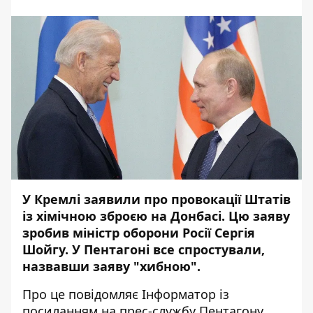
У Кремлі заявили про провокації Штатів
із хімічною зброєю на Донбасі. Цю заяву
зробив міністр оборони Росії Сергія
Шойгу. У Пентагоні все спростували,
назвавши заяву "хибною".
Про це повідомляє
Інформатор
із
посиланням на
прес-службу
Пентагону.