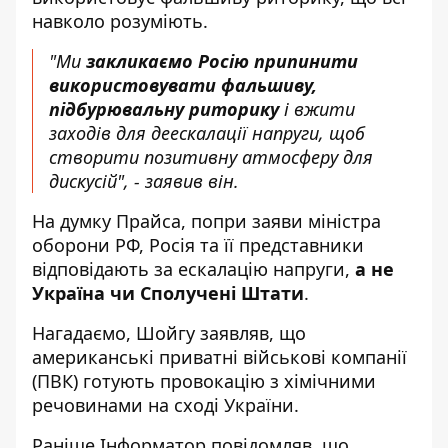
навколо розуміють.
"Ми
закликаємо Росію припинити
використовувати фальшиву,
підбурювальну риторику
і вжити
заходів для деескалації напруги, щоб
створити позитивну атмосферу для
дискусій", - заявив він.
На думку Прайса, попри заяви міністра
оборони РФ, Росія та її представники
відповідають за ескалацію напруги,
а не
Україна чи Сполучені Штати
.
Нагадаємо, Шойгу заявляв, що
американські приватні військові компанії
(ПВК) готують провокацію з хімічними
речовинами на сході України.
Раніше І
нформатор
повідомляв, що