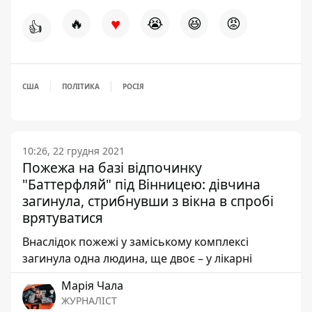
♥
🔥
😭
😆
😡
👍
США
ПОЛІТИКА
РОСІЯ
10:26, 22 грудня 2021
Пожежа на базі відпочинку
"Баттерфляй" під Вінницею: дівчина
загинула, стрибнувши з вікна в спробі
врятуватися
Внаслідок пожежі у заміському комплексі
загинула одна людина, ще двоє – у лікарні
Марія Чала
ЖУРНАЛІСТ