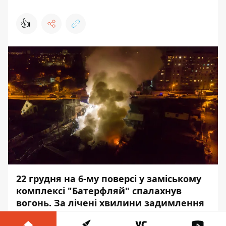
👍
22 грудня на 6-му поверсі у заміському
комплексі "Батерфляй" спалахнув
вогонь. За лічені хвилини задимлення
переросло у серйозну пожежу, яка