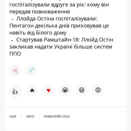
госпіталізували вдруге за рік: кому він
передав повноваження
Ллойда Остіна госпіталізували:
Пентагон декілька днів приховував це
навіть від Білого дому
Стартував Рамштайн-18: Ллойд Остін
закликав надати Україні більше систем
ППО
♥
🔥
😭
😆
😡
👍
США
НАТО
РАМШТАЙН 2024