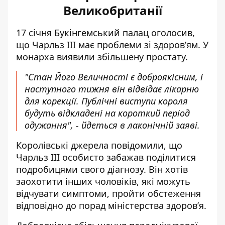
Великобританії
17 січня Букінгемський палац оголосив,
що
Чарльз III має проблеми зі здоров’ям
. У
монарха виявили збільшену простату.
"Стан Його Величності є доброякісним, і
наступного тижня він відвідає лікарню
для корекції. Публічні виступи короля
будуть відкладені на короткий період
одужання", - йдеться в лаконічній заяві.
Королівські джерела повідомили, що
Чарльз III особисто забажав поділитися
подробицями свого діагнозу. Він хотів
заохотити інших чоловіків, які можуть
відчувати симптоми, пройти обстеження
відповідно до порад міністерства здоров’я.