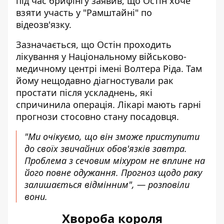
під час брифінгу заявив, що
Остін хоче
взяти участь у "Рамштайні" по
відеозв'язку
.
Зазначається, що Остін проходить
лікування у Національному військово-
медичному центрі імені Волтера Ріда. Там
йому нещодавно діагностували рак
простати після ускладнень, які
спричинила операція. Лікарі
мають гарні
прогнози стосовно стану посадовця
.
"Ми очікуємо, що він зможе приступити
до своїх звичайних обов'язків завтра.
Проблема з сечовим міхуром не вплине на
його повне одужання. Прогноз щодо раку
залишається відмінним", — розповіли
вони.
Хвороба короля