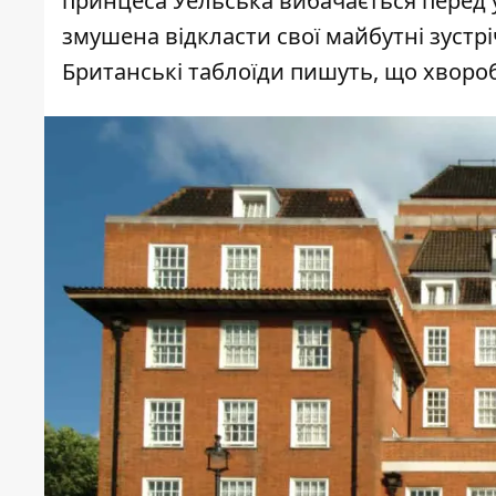
принцеса Уельська вибачається перед 
змушена відкласти свої майбутні зустрі
Британські таблоїди пишуть, що хворо