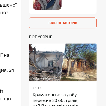
льшеної
гноз
БІЛЬШЕ АВТОРІВ
ПОПУЛЯРНЕ
ї на
дня,
31
15:12
йт
Краматорськ за добу
а, що
пережив 20 обстрілів,