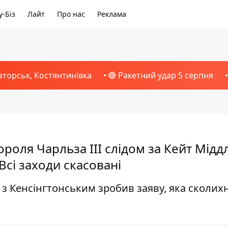
-Біз
Лайт
Про нас
Реклама
аторськ, Костянтинівка
🔴 Ракетний удар 5 серпня
ороля Чарльза III слідом за Кейт Мідд
Всі заходи скасовані
з Кенсінгтонським зробив заяву, яка сколих