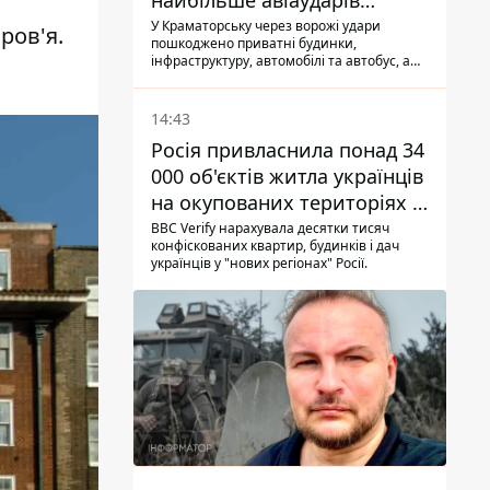
найбільше авіаударів
КАБ-250
У Краматорську через ворожі удари
ров'я.
пошкоджено приватні будинки,
інфраструктуру, автомобілі та автобус, а
загалом за добу на Донеччині загинула
одна людина і ще 15 отримали поранення
14:43
Росія привласнила понад 34
000 об'єктів житла українців
на окупованих територіях -
розслідування BBC
BBC Verify нарахувала десятки тисяч
конфіскованих квартир, будинків і дач
українців у "нових регіонах" Росії.