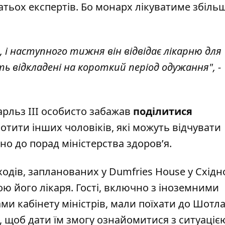
тьох експертів. Бо монарх лікуватиме збіль
 і наступного тижня він відвідає лікарню для
ть відкладені на короткий період одужання", -
арльз III особисто забажав
поділитися
отити інших чоловіків, які можуть відчувати
о до порад міністерства здоров’я.
аходів, запланованих у Dumfries House у Схід
ою його лікаря. Гості, включно з іноземними
 кабінету міністрів, мали поїхати до Шотланд
 щоб дати їм змогу ознайомитися з ситуаціє