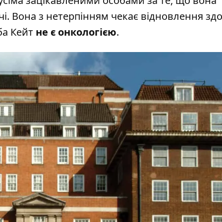
усіма зацікавленими особами за те, що вона
чі. Вона з нетерпінням чекає відновлення здо
ба Кейт
не є онкологією
.