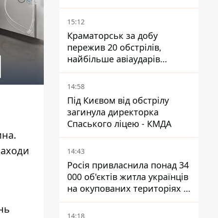
15:12
Краматорськ за добу
пережив 20 обстрілів,
найбільше авіаударів
КАБ-250
14:58
Під Києвом від обстрілу
загинула директорка
Спаського ліцею - КМДА
ина.
заходи
14:43
Росія привласнила понад 34
000 об'єктів житла українців
на окупованих територіях -
розслідування BBC
нь
14:18