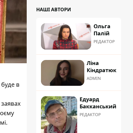
НАШІ АВТОРИ
Ольга
Палій
РЕДАКТОР
Ліна
Кіндратюк
ADMIN
 буде в
Едуард
 заявах
Бакканський
воєму
РЕДАКТОР
мі.