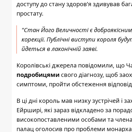
доступу до
стану здоров’я
здивував бага
простату.
"Стан Його Величності є доброякісним,
корекції. Публічні виступи короля буду
йдеться в лаконічній заяві.
Королівські джерела повідомили, що Ч
подробицями
свого діагнозу, щоб заох
симптоми, пройти обстеження відповідн
В ці дні король мав низку зустрічей і з
Ейрширі, які зараз відкладено за порад
високопоставленими особами та членами
палац оголосив про проблеми монарха,