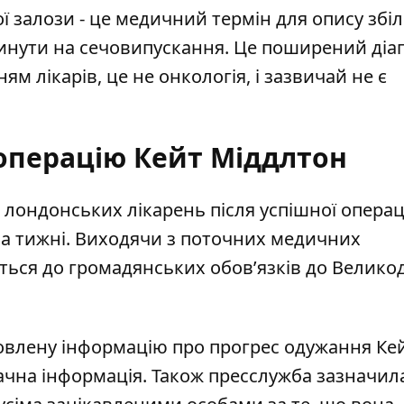
 залози - це медичний термін для опису збі
инути на сечовипускання. Це поширений діа
ям лікарів, це не онкологія, і зазвичай не є
операцію Кейт Міддлтон
 лондонських лікарень після успішної операці
ва тижні. Виходячи з поточних медичних
ться до громадянських обов’язків до Велико
овлену інформацію про прогрес одужання Ке
ачна інформація. Також пресслужба зазначил