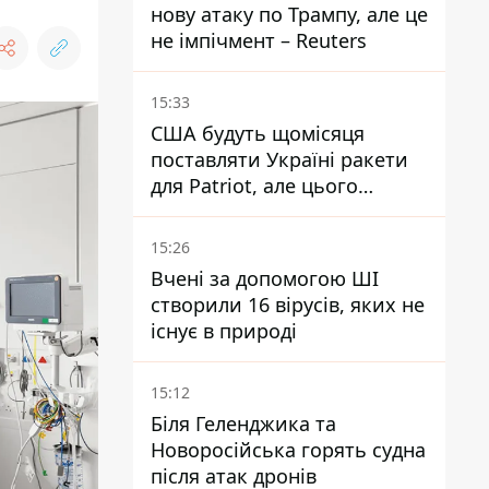
нову атаку по Трампу, але це
не імпічмент – Reuters
15:33
США будуть щомісяця
поставляти Україні ракети
для Patriot, але цього
недостатньо - Зеленський
15:26
Вчені за допомогою ШІ
створили 16 вірусів, яких не
існує в природі
15:12
Біля Геленджика та
Новоросійська горять судна
після атак дронів