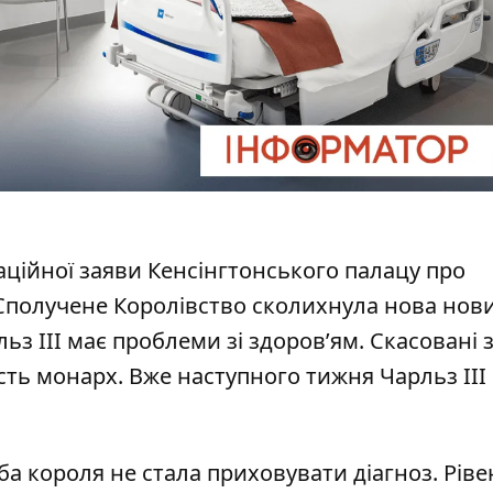
аційної заяви Кенсінгтонського палацу про
 Сполучене Королівство сколихнула нова нов
ьз III
має проблеми зі здоров’ям. Скасовані 
асть монарх. Вже наступного тижня Чарльз III
ба короля не стала приховувати діагноз. Ріве