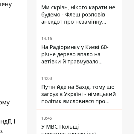
шену
Ми скрізь, нікого карати не
будемо - Флеш розповів
анекдот про незамінну
роботу зв’язківців на фронті
14:16
На Радіоринку у Києві 60-
річне дерево впало на
автівки й травмувало
людину - подробиці
14:03
Путін йде на Захід, тому що
загруз в Україні - німецький
політик висловився про
ному
плани РФ
13:45
ії, і
У МВС Польщі
ю.
прокоментували ідеї