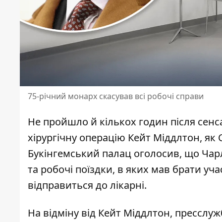
75-річний монарх скасував всі робочі справи
Не пройшло й кількох годин після сенс
хірургічну
операцію Кейт Міддлтон
, як
Букінгемський палац оголосив, що
Чарл
та робочі поїздки, в яких мав брати уч
відправиться до лікарні.
На відміну від Кейт Міддлтон, пресслуж