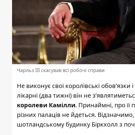
Чарльз III скасував всі робочі справи
Не виконує свої королівські обов’язки і
лікарні (два тижні) він не з’являтиметь
королеви Камілли
. Принаймні, про її
різних палаців не йдеться. Відзначимо
шотландському будинку Біркхолл з почат