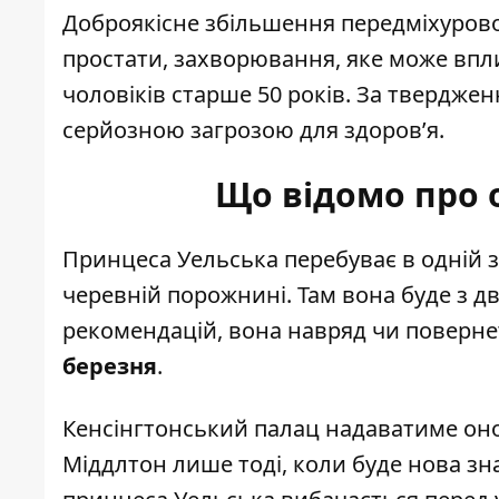
Доброякісне збільшення передміхурової
простати, захворювання, яке може впл
чоловіків старше 50 років. За твердженн
серйозною загрозою для здоров’я.
Що відомо про 
Принцеса Уельська перебуває в одній з
черевній порожнині. Там вона буде з д
рекомендацій, вона навряд чи поверне
березня
.
Кенсінгтонський палац надаватиме он
Міддлтон лише тоді, коли буде нова зн