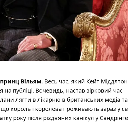
принц Вільям
. Весь час, який Кейт Міддлтон
ся на публіці. Вочевидь, настав зірковий час
 плани лягти в лікарню в британських медіа та
, що король і королева проживають зараз у с
ку року після різдвяних канікул у Сандрінге