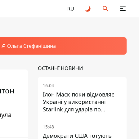
RU
🔎 Ольга Стефанішина
ОСТАННІ НОВИНИ
16:04
лтон
Ілон Маск поки відмовляє
Україні у використанні
Starlink для ударів по
нула
території Росії – ЗМІ
15:48
Демократи США готують