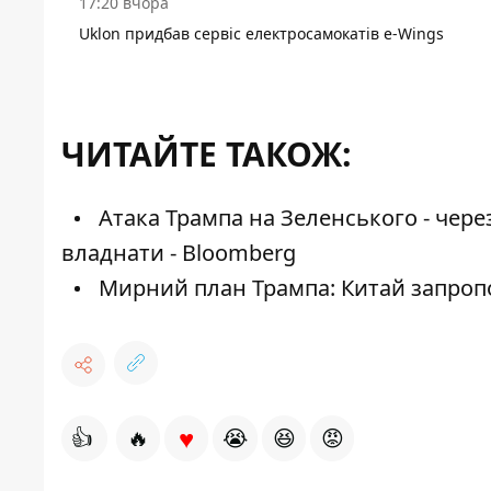
17:20 вчора
Uklon придбав сервіс електросамокатів e-Wings
ЧИТАЙТЕ ТАКОЖ:
Атака Трампа на Зеленського - через
владнати - Bloomberg
Мирний план Трампа: Китай запропо
♥
👍
🔥
😭
😆
😡