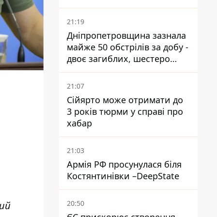
21:19
Дніпропетровщина зазнала
майже 50 обстрілів за добу -
двоє загиблих, шестеро
постраждалих
21:07
Сійярто може отримати до
3 років тюрми у справі про
хабар
21:03
Армія РФ просунулася біля
Костянтинівки –DeepState
20:50
кий