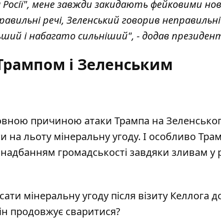
на Росії", мене завжди закидають фейковими но
равильні речі, Зеленський говорив неправильні 
ьший і набагато сильніший", - додав президен
Трампом і Зеленським
овною причиною атаки Трампа на Зеленсько
ти
на льоту мінеральну угоду. І особливо Тра
 надбанням громадськості завдяки зливам у 
ати мінеральну угоду після візиту Келлога д
ін продовжує сваритися?