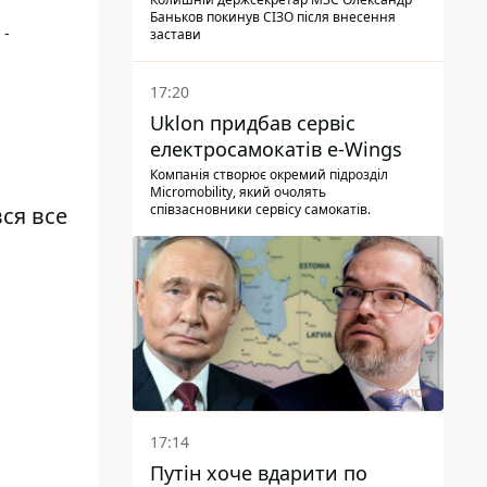
Баньков покинув СІЗО після внесення
 -
застави
17:20
Uklon придбав сервіс
електросамокатів e-Wings
Компанія створює окремий підрозділ
Micromobility, який очолять
співзасновники сервісу самокатів.
вся все
17:14
Путін хоче вдарити по