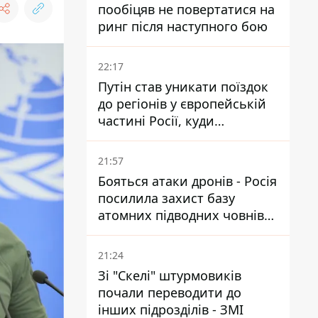
пообіцяв не повертатися на
ринг після наступного бою
22:17
Путін став уникати поїздок
до регіонів у європейській
частині Росії, куди
регулярно долітають дрони
21:57
Бояться атаки дронів - Росія
посилила захист базу
атомних підводних човнів
за 7400 км від України
21:24
Зі "Скелі" штурмовиків
почали переводити до
інших підрозділів - ЗМІ