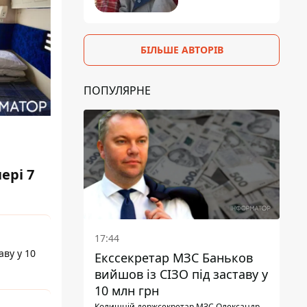
БІЛЬШЕ АВТОРІВ
ПОПУЛЯРНЕ
ері 7
17:44
аву у 10
Екссекретар МЗС Баньков
вийшов із СІЗО під заставу у
10 млн грн
Колишній держсекретар МЗС Олександр