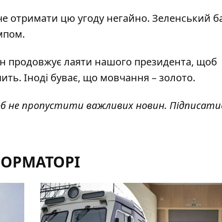
оче отримати цю угоду негайно. Зеленський ба
мпом.
Він продовжує лаяти нашого президента, щоб
ить. Іноді буває, що мовчання – золото.
об не пропустити важливих новин. Підписати
ФОРМАТОРІ