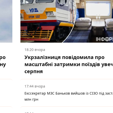
18:20 вчора
ро
Укрзалізниця повідомила про
ану
масштабні затримки поїздів увеч
серпня
17:44 вчора
Екссекретар МЗС Баньков вийшов із СІЗО під заст
млн грн