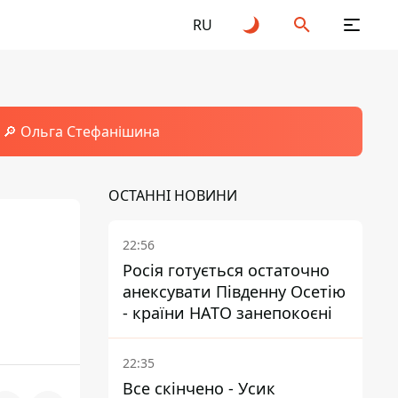
RU
🔎 Ольга Стефанішина
ОСТАННІ НОВИНИ
22:56
Росія готується остаточно
анексувати Південну Осетію
- країни НАТО занепокоєні
22:35
Все скінчено - Усик