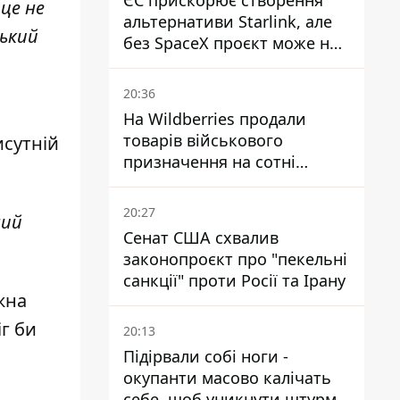
ЄС прискорює створення
 це не
альтернативи Starlink, але
ський
без SpaceX проєкт може не
обійтися
20:36
На Wildberries продали
товарів військового
исутній
призначення на сотні
мільйонів, але удари ЗСУ
змінили ситуацію
20:27
ний
Сенат США схвалив
законопроєкт про "пекельні
санкції" проти Росії та Ірану
жна
г би
20:13
Підірвали собі ноги -
окупанти масово калічать
себе, щоб уникнути штурмів