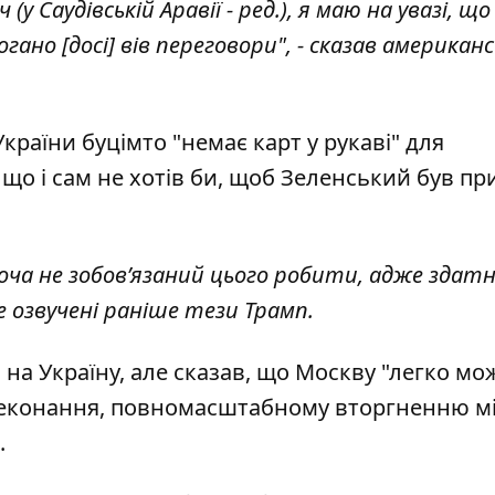
(у Саудівській Аравії - ред.), я маю на увазі, що
ано [досі] вів переговори", - сказав американ
країни буцімто "немає карт у рукаві" для
 що і сам не хотів би, щоб Зеленський був пр
хоча не зобов’язаний цього робити, адже здат
е озвучені раніше тези Трамп.
 на Україну, але сказав, що Москву "легко мо
ереконання, повномасштабному вторгненню мі
.