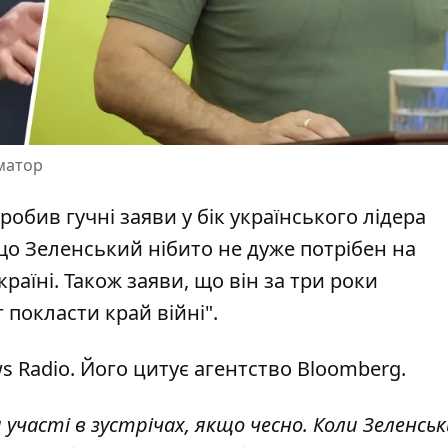
матор
зробив гучні заяви
у бік українського лідера
що Зеленський нібито не дуже потрібен на
аїні. Також заяви, що він за три роки
покласти край війні".
s Radio. Його цитує агентство Bloomberg.
 участі в зустрічах, якщо чесно. Коли Зеленсь