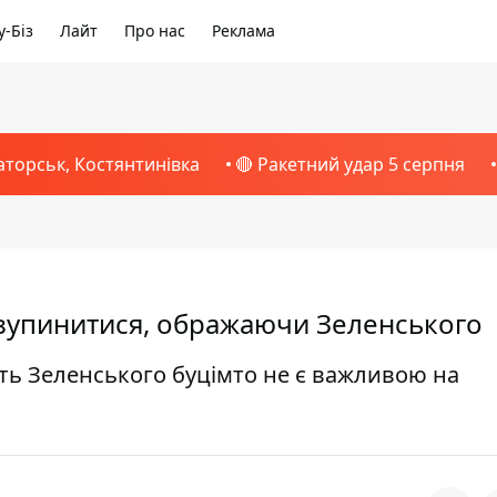
-Біз
Лайт
Про нас
Реклама
аторськ, Костянтинівка
🔴 Ракетний удар 5 серпня
 зупинитися, ображаючи Зеленського
ть Зеленського буцімто не є важливою на