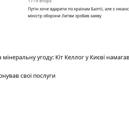
17:14 вчора
Путін хоче вдарити по країнам Балтії, але є нюанс
міністр оборони Литви зробив заяву
 мінеральну угоду: Кіт Келлог у Києві намага
нував свої послуги