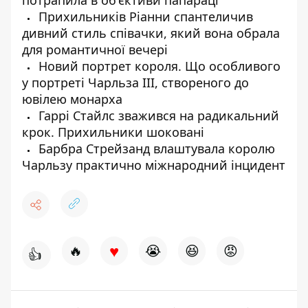
потрапила в об'єктиви папараці
Прихильників Ріанни спантеличив
дивний стиль співачки, який вона обрала
для романтичної вечері
Новий портрет короля. Що особливого
у портреті Чарльза III, створеного до
ювілею монарха
Гаррі Стайлс зважився на радикальний
крок. Прихильники шоковані
Барбра Стрейзанд влаштувала королю
Чарльзу практично міжнародний інцидент
♥
🔥
😭
😆
😡
👍