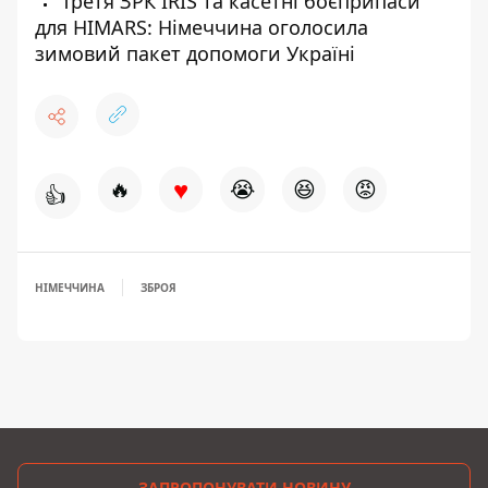
Третя ЗРК IRIS та касетні боєприпаси
для HIMARS: Німеччина оголосила
зимовий пакет допомоги Україні
♥
🔥
😭
😆
😡
👍
НІМЕЧЧИНА
ЗБРОЯ
ЗАПРОПОНУВАТИ НОВИНУ