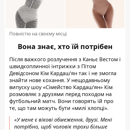
Повністю на своєму місці
Вона знає, хто їй потрібен
Після важкого розлучення з Каньє Вестом і
швидкоплинної інтрижки з Пітом
Девідсоном Кім Кардаш'ян так і не змогла
знайти нове кохання. У нещодавньому
випуску шоу «Сімейство Кардаш'ян» Кім
розмовляє з друзями перед походом на
футбольний матч. Вони говорять їй про
те, що там можуть бути «милі хлопці».
«У мене є вікові обмеження, друзі. Мені
потрібно, щоб чоловік трохи більше