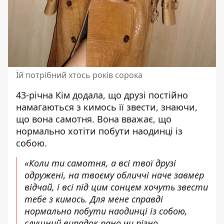
Їй потрібний хтось років сорока
43-річна Кім додала, що
друзі постійно
намагаються з кимось її звести
, знаючи,
що вона самотня. Вона вважає, що
нормально хотіти побути наодинці із
собою.
«Коли ти самотня, а всі твої друзі
одружені, на твоєму обличчі наче завмер
відчай, і всі під цим сонцем хочуть звести
тебе з кимось. Для мене справді
нормально побути наодинці із собою,
слушний випадок рано чи пізно