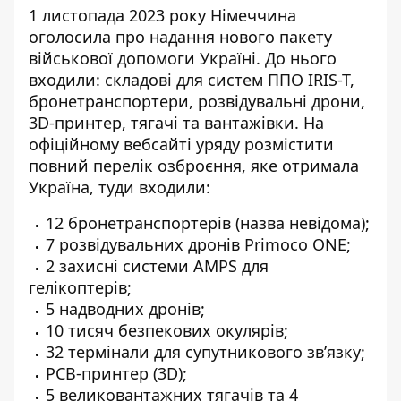
1 листопада 2023 року Німеччина
оголосила про
надання нового пакету
військової допомоги Україні
. До нього
входили: складові для систем ППО IRIS-T,
бронетранспортери, розвідувальні дрони,
3D-принтер, тягачі та вантажівки. На
офіційному вебсайті уряду розмістити
повний перелік озброєння, яке отримала
Україна, туди входили:
12 бронетранспортерів (назва невідома);
7 розвідувальних дронів Primoco ONE;
2 захисні системи AMPS для
гелікоптерів;
5 надводних дронів;
10 тисяч безпекових окулярів;
32 термінали для супутникового зв’язку;
PCB-принтер (3D);
5 великовантажних тягачів та 4