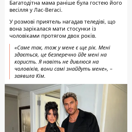
Багатодітна мама раніше була гостею його
весілля
у Лас-Вегасі.
У розмові
приятель
нагадав
теледіві
, що
вона
зарікалася мати стосунки із
чоловіками
протягом двох років.
«Саме так, тож у мене є ще рік. Мені
здається, це безперечно йде мені на
користь. Я навіть не дивлюся на
чоловіків, вони самі знайдуть мене», –
заявила Кім.