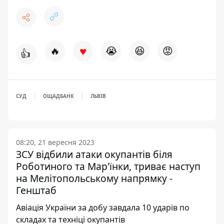
♥
🔥
😭
😆
😡
👍
СУД
ОЩАДБАНК
ЛЬВІВ
08:20, 21 вересня 2023
ЗСУ відбили атаки окупантів біля
Роботиного та Мар'їнки, триває наступ
на Мелітопольському напрямку -
Генштаб
Авіація України за добу завдала 10 ударів по
складах та техніці окупантів