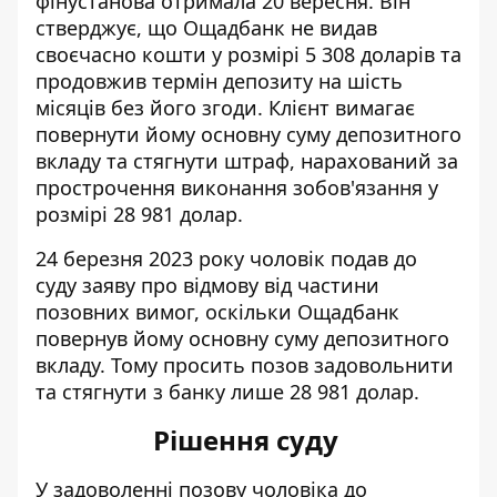
фінустанова отримала 20 вересня. Він
стверджує, що Ощадбанк не видав
своєчасно кошти у розмірі 5 308 доларів та
продовжив термін депозиту на шість
місяців без його згоди. Клієнт вимагає
повернути йому основну суму депозитного
вкладу та стягнути штраф, нарахований за
прострочення виконання зобов'язання у
розмірі 28 981 долар.
24 березня 2023 року чоловік подав до
суду заяву про відмову від частини
позовних вимог, оскільки Ощадбанк
повернув йому основну суму депозитного
вкладу. Тому просить позов задовольнити
та стягнути з банку лише 28 981 долар.
Рішення суду
У задоволенні позову чоловіка до