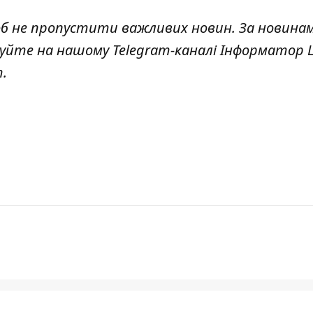
об не пропустити важливих новин. За новина
куйте на нашому Telegram-каналі
Інформатор L
т
.