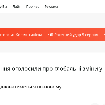
-Біз
Лайт
Про нас
Реклама
аторськ, Костянтинівка
🔴 Ракетний удар 5 серпня
ння оголосили про глобальні зміни у
оцінюватиметься по-новому