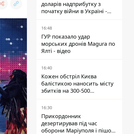
доларів надприбутку з
початку війни в Україні -
Bloomberg
16:48
ГУР показало удар
морських дронів Magura по
Ялті - відео
16:40
Кожен обстріл Києва
балістикою наносить місту
збитків на 300-500
мільйонів - Петро
Пантелеєв
16:30
Прикордонник
дезертирував під час
оборони Маріуполя і пішов