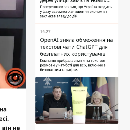
дерегуляції замість нових
податків - Гетманцев проти
Поперешнюк заявив, що Україна входить
у фазу взаємного знищення економік і
закликав владу до дій.
16:27
OpenAI зняла обмеження на
текстові чати ChatGPT для
безплатних користувачів
Компанія прибрала ліміти на текстові
розмови у чат-боті для всіх, включно з
безплатним тарифом.
на
сі.
 він не