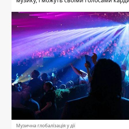
музику, і можуть своїми голосами кард
Музична глобалізація у дії