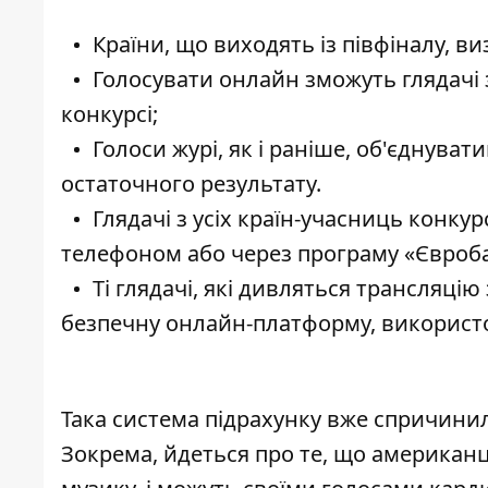
Країни, що виходять із півфіналу, в
Голосувати онлайн зможуть глядачі з 
конкурсі;
Голоси журі, як і раніше, об'єднува
остаточного результату.
Глядачі з усіх країн-учасниць конку
телефоном або через програму «Євроб
Ті глядачі, які дивляться трансляці
безпечну онлайн-платформу, використо
Така система підрахунку вже спричинил
Зокрема, йдеться про те, що американц