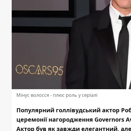
Мінус волосся - плюс роль у серіалі
Популярний голлівудський актор Ро
церемонії нагородження
Governors A
Актор був як завжди елегантний, але т