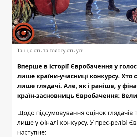
Танцюють та голосують усі!
Вперше в історії
Євробачення
у голос
лише країни-учасниці конкурсу. Хто
лише глядачі. Але, як і раніше, у ф
країн-засновниць Євробачення: Велико
Щодо підсумовування оцінок глядачів т
лише у фіналі конкурсу
. У прес-релізі
наступне
: