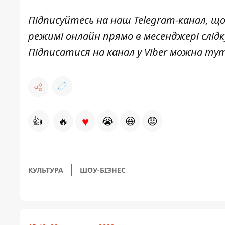
Підписуйтесь на наш
Telegram-канал
, щ
режимі онлайн прямо в месенджері слід
Підписатися на канал у Viber можна
ту
♥
👍
🔥
😭
😆
😡
КУЛЬТУРА
ШОУ-БІЗНЕС