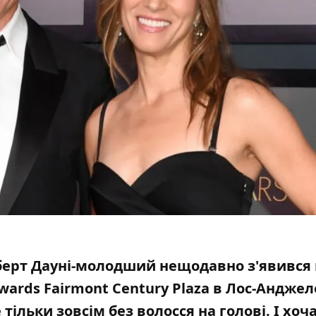
берт Дауні-молодший нещодавно з'явився 
wards Fairmont Century Plaza в Лос-Анджеле
ільки зовсім без волосся на голові. І хоча