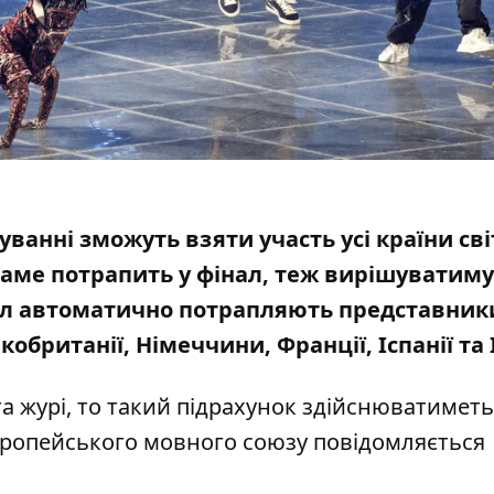
уванні зможуть взяти участь усі країни світ
 саме потрапить у фінал, теж вирішуватим
інал автоматично потрапляють представник
британії, Німеччини, Франції, Іспанії та І
а журі, то такий підрахунок здійснюватиметь
 Європейського мовного союзу
повідомляється