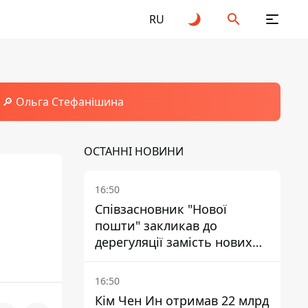
RU
🔎 Ольга Стефанішина
ОСТАННІ НОВИНИ
16:50
Співзасновник "Нової
пошти" закликав до
дерегуляції замість нових
податків - Гетманцев проти
16:50
Кім Чен Ин отримав 22 млрд