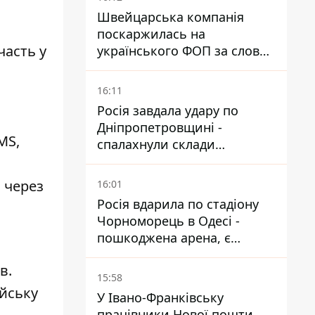
Швейцарська компанія
поскаржилась на
часть у
українського ФОП за слова
SUN SCRIPTION на упаковці
крему - АМКУ наклав штраф
16:11
Росія завдала удару по
Дніпропетровщині -
MS,
спалахнули склади
логістичної компанії
и через
16:01
Росія вдарила по стадіону
Чорноморець в Одесі -
пошкоджена арена, є
постраждалий
в.
15:58
ейську
У Івано-Франківську
працівники Нової пошти