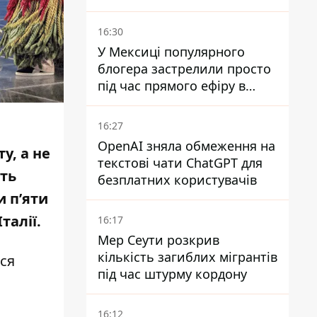
служити в "ДНР" - йому
оголосили підозру,
16:30
загрожує довічне
У Мексиці популярного
блогера застрелили просто
під час прямого ефіру в
TikTok
16:27
OpenAI зняла обмеження на
у, а не
текстові чати ChatGPT для
уть
безплатних користувачів
и п’яти
талії.
16:17
Мер Сеути розкрив
кількість загиблих мігрантів
ся
під час штурму кордону
16:12