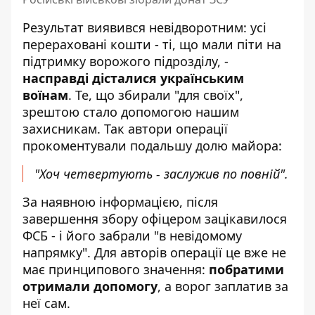
Результат виявився невідворотним: усі
перераховані кошти - ті, що мали піти на
підтримку ворожого підрозділу, -
насправді дісталися українським
воїнам
. Те, що збирали "для своїх",
зрештою стало допомогою нашим
захисникам. Так автори операції
прокоментували подальшу долю майора:
"Хоч четвертують - заслужив по повній".
За наявною інформацією, після
завершення збору офіцером зацікавилося
ФСБ - і його забрали "в невідомому
напрямку". Для авторів операції це вже не
має принципового значення:
побратими
отримали допомогу
, а ворог заплатив за
неї сам.