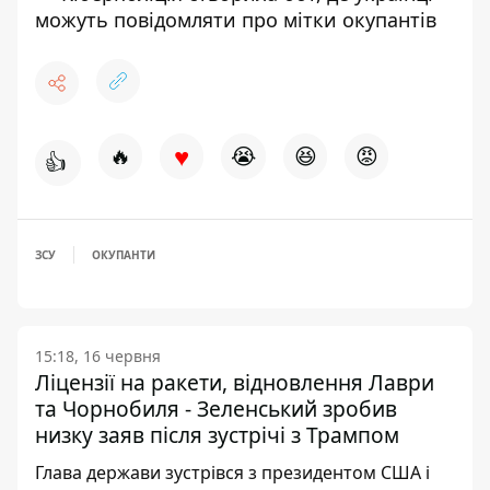
можуть повідомляти про мітки окупантів
♥
🔥
😭
😆
😡
👍
ЗСУ
ОКУПАНТИ
15:18, 16 червня
Ліцензії на ракети, відновлення Лаври
та Чорнобиля - Зеленський зробив
низку заяв після зустрічі з Трампом
Глава держави зустрівся з президентом США і