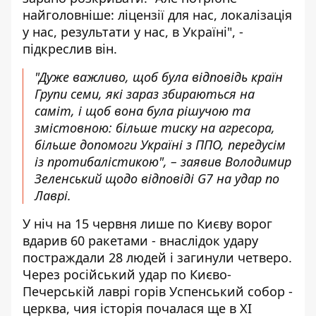
найголовніше: ліцензії для нас, локалізація
у нас, результати у нас, в Україні", -
підкреслив він.
"Дуже важливо, щоб була відповідь країн
Групи семи, які зараз збираються на
саміт, і щоб вона була рішучою та
змістовною: більше тиску на агресора,
більше допомоги Україні з ППО, передусім
із протибалістикою", – заявив Володимир
Зеленський щодо відповіді G7 на удар по
Лаврі.
У ніч на 15 червня лише по Києву
ворог
вдарив 60 ракетами
- внаслідок удару
постраждали 28 людей і загинули четверо.
Через російський удар по Києво-
Печерській лаврі горів Успенський собор -
церква, чия історія почалася ще в XI