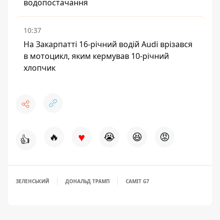
водопостачання
10:37
На Закарпатті 16-річний водій Audi врізався
в мотоцикл, яким кермував 10-річний
хлопчик
♥
🔥
😭
😆
😡
👍
ЗЕЛЕНСЬКИЙ
ДОНАЛЬД ТРАМП
САМІТ G7