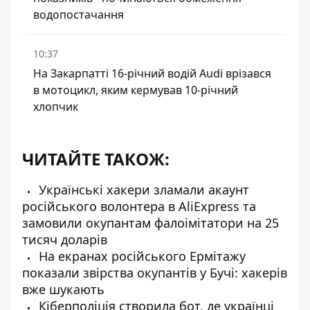
водопостачання
10:37
На Закарпатті 16-річний водій Audi врізався
в мотоцикл, яким кермував 10-річний
хлопчик
ЧИТАЙТЕ ТАКОЖ:
Українські хакери зламали акаунт
російського волонтера в AliExpress та
замовили окупантам фалоімітатори на 25
тисяч доларів
На екранах російського Ермітажу
показали звірства окупантів у Бучі: хакерів
вже шукають
Кіберполіція створила бот, де українці