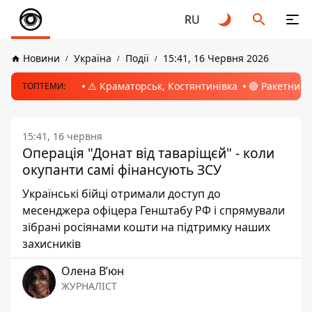
RU
Новини
Україна
Події
15:41, 16 Червня 2026
⚠️ Краматорськ, Костянтинівка
🔴 Ракетний 
ТОПТЕМИ:
15:41, 16 червня
Операція "Донат від таваріщєй" - коли
окупанти самі фінансують ЗСУ
Українські бійці отримали доступ до
месенджера офіцера Генштабу РФ і спрямували
зібрані росіянами кошти на підтримку наших
захисників
Олена Вʼюн
ЖУРНАЛІСТ