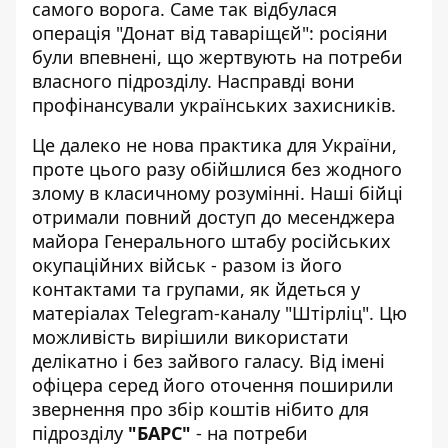
самого ворога. Саме так відбулася
операція "Донат від таваріщєй": росіяни
були впевнені, що жертвують на потреби
власного підрозділу. Насправді вони
профінансували українських захисників
.
Це далеко не нова практика для України,
проте цього разу обійшлися без жодного
злому в класичному розумінні. Наші бійці
отримали повний доступ до месенджера
майора Генерального штабу російських
окупаційних військ - разом із його
контактами та групами, як йдеться у
матеріалах Telegram-каналу "Штірліц". Цю
можливість вирішили використати
делікатно
і без зайвого галасу. Від імені
офіцера серед його оточення поширили
звернення про збір коштів нібито для
підрозділу
"БАРС"
- на потреби