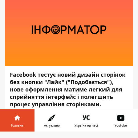
Facebook тестує новий дизайн сторінок
без кнопки "Лайк" ("Подобається"),
нове оформлення матиме легкий для
сприйняття інтерфейс і полегшить
процес управління сторінками.
Про це повідомляє
TechCrunch
, передає
Інформатор
.
Головна
Актуально
Україна на часі
Youtube
Новий інтерфейс покликаний спростити