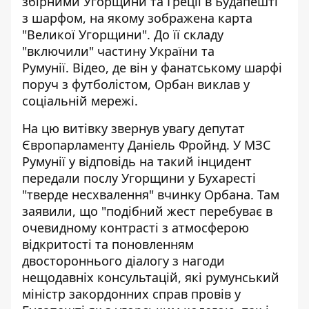
збірними Угорщини та Греції в Будапешті
з шарфом, на якому зображена карта
"Великої Угорщини". До її складу
"включили" частину України та
Румунії. Відео, де він у фанатському шарфі
поруч з футболістом, Орбан виклав у
соціальній мережі.
На цю витівку звернув увагу депутат
Європарламенту
Даніель Фройнд. У МЗС
Румунії у відповідь на такий інцидент
передали послу Угорщини у Бухаресті
"тверде несхвалення" вчинку Орбана. Там
заявили, що "подібний жест перебуває в
очевидному контрасті з атмосферою
відкритості та поновленням
двостороннього діалогу з нагоди
нещодавніх
консультацій
, які румунський
міністр закордонних справ провів у