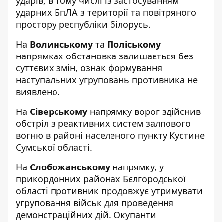
ударів, в тому числі із застосуванням
ударних БпЛА з території та повітряного
простору республіки білорусь.
На
Волинському
та
Поліському
напрямках обстановка залишається без
суттєвих змін, ознак формування
наступальних угруповань противника не
виявлено.
На
Сіверському
напрямку ворог здійснив
обстріл з реактивних систем залпового
вогню в районі населеного пункту Кустине
Сумської області.
На
Слобожанському
напрямку, у
прикордонних районах Бєлгородської
області противник продовжує утримувати
угруповання військ для проведення
демонстраційних дій. Окупанти