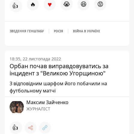
♥
🔥
😭
😆
😡
👍
ЗВЕДЕННЯ ГЕНШТАБУ
РОСІЯ
ВІЙНА В УКРАЇНІ
18:35, 22 листопада 2022
Орбан почав виправдовуватись за
інцидент з "Великою Угорщиною"
З відповідним шарфом його побачили на
футбольному матчі
Максим Зайченко
ЖУРНАЛІСТ
👍