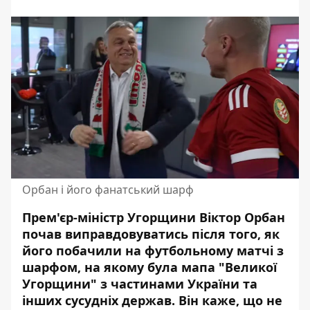
Орбан і його фанатський шарф
Прем'єр-міністр Угорщини
Віктор Орбан
почав виправдовуватись після того, як
його побачили на футбольному матчі з
шарфом, на якому була мапа "Великої
Угорщини" з частинами України та
інших сусудніх держав. Він каже, що не