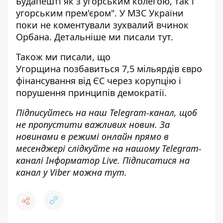
Будапешті як з угорським колегою, так і
угорським прем'єром". У МЗС України
поки не коментували зухвалий вчинок
Орбана. Детальніше ми писали
тут
.
Також ми писали, що
Угорщина
позбавиться 7,5 мільярдів євро
фінансування
від ЄС через корупцію і
порушення принципів демократії.
Підписуйтесь на наш
Telegram-канал
, щоб
не пропустити важливих новин. За
новинами в режимі онлайн прямо в
месенджері слідкуйте на нашому Telegram-
каналі
Інформатор Live
. Підписатися на
канал у Viber можна
тут
.