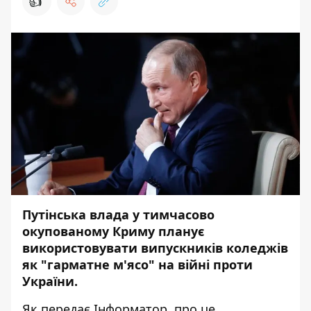
👍
Путінська влада у тимчасово
окупованому Криму планує
використовувати випускників коледжів
як "гарматне м'ясо" на війні проти
України.
Як передає
Інформатор
, про це