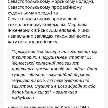
Севастопольському морському коледжі,
Севастопольському професійному
художньому коледжі та
Севастопольському промислово-
технологічному коледжі ім. Маршала
інженерних військ А.В.Геловані. У цих
навчальних закладах також змінюють
дату останнього іспиту.
"Примусова мобілізація на захоплених рф
територіях є порушенням статті 51
Женевської конвенції про захист
цивільного населення під час війни. Вона
суворо забороняє окупаційній державі
змушувати осіб, які перебувають під
захистом, служити в його збройних або
допоміжних силах", - зазначила
омбудсмен.
Денисова звернулася до Комісії ООН з