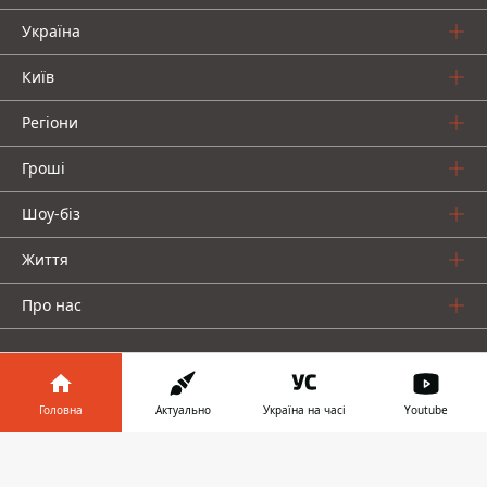
Україна
Київ
Регіони
Гроші
Шоу-біз
Життя
Про нас
Головна
Актуально
Україна на часі
Youtube
Інформатор у
Інформатор проекти
Завантажити
телефоні
👉