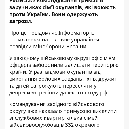
Російське командування тримає в
заручниках сім'ї окупантів, які воюють
проти України. Вони одержують
загрози.
Про це повідомляє
Інформатор
із
посиланням на
Головне управління
розвідки Міноборони України
.
У західному військовому окрузі рф сім'ям
офіцерів заборонили залишати територію
країни. У разі відмови окупантів від
виконання бойових завдань, їхніх дружин
та дітей загрожують переселяти у
депресивні регіони далекого сходу рф.
Командування західного військового
округу вже наказало примусово виселити
зі службових квартир кілька сімей
військовослужбовців 332 окремого