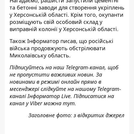
Нагадаємо, рашисти
запустили цементні
та бетонні заводи для створення укріплень
у Херсонській області. Крім того, окупанти
розміщують свій особовий склад у
виправній колонії
у Херсонській області.
Також
Інформатор
писав, що російські
війська
продовжують обстрілювати
Миколаївську область
.
Підписуйтесь на наш
Telegram-канал
, щоб
не пропустити важливих новин. За
новинами в режимі онлайн прямо в
месенджері слідкуйте на нашому Telegram-
каналі
Інформатор Live
. Підписатися на
канал у Viber можна
тут
.
Заголовне фото: з відкритих джерел