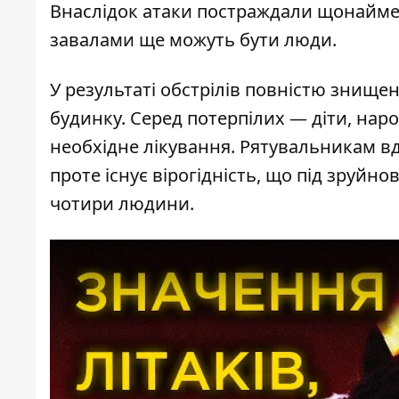
Внаслідок атаки постраждали щонаймен
завалами ще можуть бути люди.
У результаті обстрілів повністю знищен
будинку. Серед потерпілих — діти, наро
необхідне лікування. Рятувальникам вд
проте існує вірогідність, що під зруй
чотири людини.