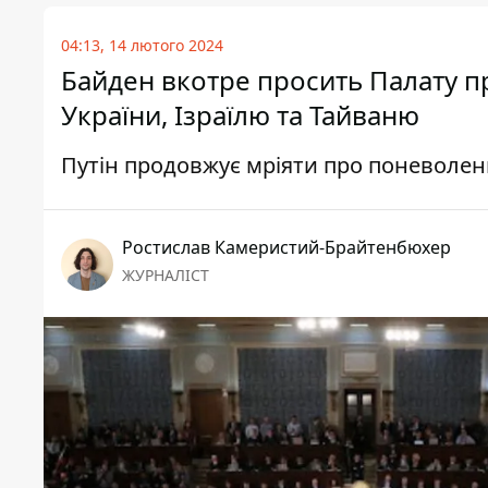
04:13, 14 лютого 2024
Байден вкотре просить Палату п
України, Ізраїлю та Тайваню
Путін продовжує мріяти про поневолен
Ростислав Камеристий-Брайтенбюхер
ЖУРНАЛІСТ