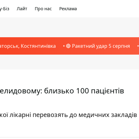
-Біз
Лайт
Про нас
Реклама
аторськ, Костянтинівка
🔴 Ракетний удар 5 серпня
елидовому: близько 100 пацієнтів
кої лікарні перевозять до медичних закладів