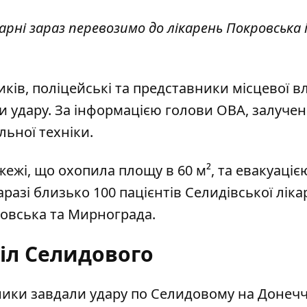
карні зараз перевозимо до лікарень Покровська 
ів, поліцейські та представники місцевої в
и удару. За інформацією голови ОВА, залучен
льної техніки.
жі, що охопила площу в 60 м², та евакуаціє
аразі близько 100 пацієнтів Селидівської ліка
овська та Мирнограда.
іл Селидового
ники завдали
удару по Селидовому на Донечч