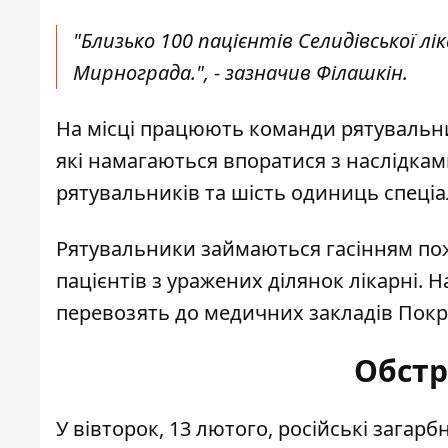
"Близько 100 пацієнтів Селидівської лі
Мирнограда.", - зазначив Філашкін.
На місці працюють команди рятувальник
які намагаються впоратися з наслідкам
рятувальників та шість одиниць спеціа
Рятувальники займаються гасінням поже
пацієнтів з уражених ділянок лікарні. Н
перевозять до медичних закладів Покр
Обстр
У вівторок, 13 лютого,
російські загарб