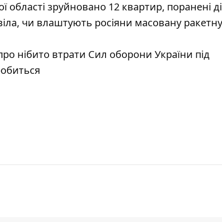
ї області зруйновано 12 квартир, поранені д
іла, чи влаштують росіяни масовану ракетну
ро нібито втрати Сил оборони України під
робиться