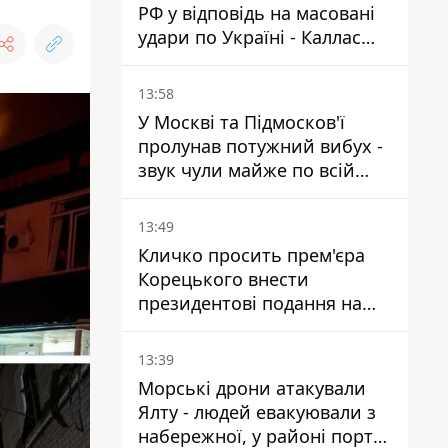
РФ у відповідь на масовані
удари по Україні - Каллас
розкрила деталі
13:58
У Москві та Підмосков'ї
пролунав потужний вибух -
звук чули майже по всій
області
13:49
Кличко просить прем'єра
Корецького внести
президентові подання на
звільнення володаря
Троєщини Бахматова
13:39
Морські дрони атакували
Ялту - людей евакуювали з
набережної, у районі порту