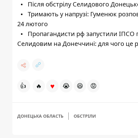
Після обстрілу Селидового Донецько
Тримають у напрузі: Гуменюк розпов
24 лютого
Пропагандисти рф запустили ІПСО п
Селидовим на Донеччині: для чого це 
♥
👍
🔥
😭
😆
😡
ДОНЕЦЬКА ОБЛАСТЬ
ОБСТРІЛИ