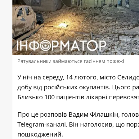
Рятувальники займаються гасінням пожежі
У ніч на середу, 14 лютого, місто Сели
добу
від російських окупантів. Цього р
Близько 100 пацієнтів лікарні перевозят
Про це розповів Вадим Філашкін, голова
Telegram-каналі. Він наголосив, що по
пошкоджений.