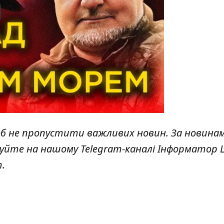
y
об не пропустити важливих новин. За новина
куйте на нашому Telegram-каналі
Інформатор L
т
.