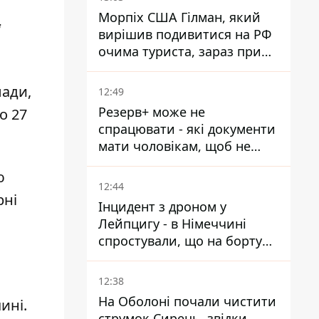
Морпіх США Гілман, який
і
вирішив подивитися на РФ
очима туриста, зараз при
смерті у вʼязниці, де його
катували та робили інʼєкції
лади,
12:49
Резерв+ може не
о 27
спрацювати - які документи
мати чоловікам, щоб не
потрапити до ТЦК
ю
12:44
рні
Інцидент з дроном у
Лейпцигу - в Німеччині
спростували, що на борту
українського літака були
зброя та боєприпаси
12:38
На Оболоні почали чистити
ині.
струмок Сирець, звідки