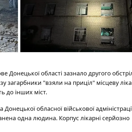
дове Донецької області
зазнало другого обстрі
азу загарбники "взяли на приціл" місцеву лік
ь до інших міст.
 Донецької обласної військової адміністрації
ранена одна людина. Корпус лікарні серйозно