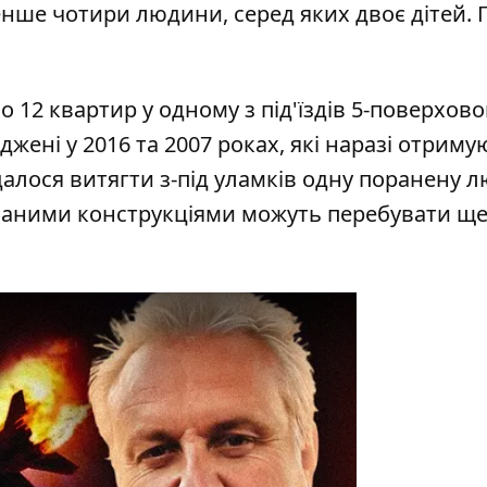
ше чотири людини, серед яких двоє дітей. 
о 12 квартир у одному з під'їздів 5-поверхово
джені у 2016 та 2007 роках, які наразі отриму
алося витягти з-під уламків одну поранену л
нованими конструкціями можуть перебувати щ