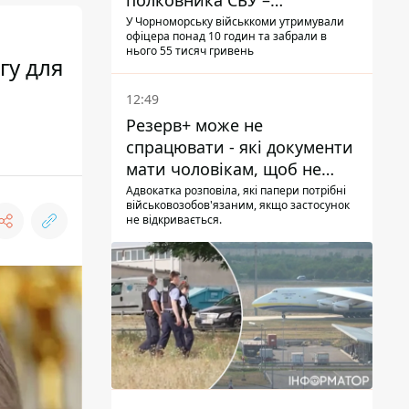
полковника СБУ –
військовий
У Чорноморську військкоми утримували
офіцера понад 10 годин та забрали в
нього 55 тисяч гривень
гу для
12:49
Резерв+ може не
спрацювати - які документи
мати чоловікам, щоб не
потрапити до ТЦК
Адвокатка розповіла, які папери потрібні
військовозобов'язаним, якщо застосунок
не відкривається.