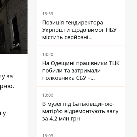
повідомляють про пожежу
13:39
Позиція гендиректора
Укрпошти щодо вимог НБУ
містить серйозні
нестиковки – депутатка
Ольга Василевська-Смаглюк
13:20
На Одещині працівники ТЦК
побили та затримали
лу за
полковника СБУ –
військовий
арню.
13:06
В музеї під Батьківщиною-
матір'ю відремонтують залу
 у
за 4,2 млн грн
13:03