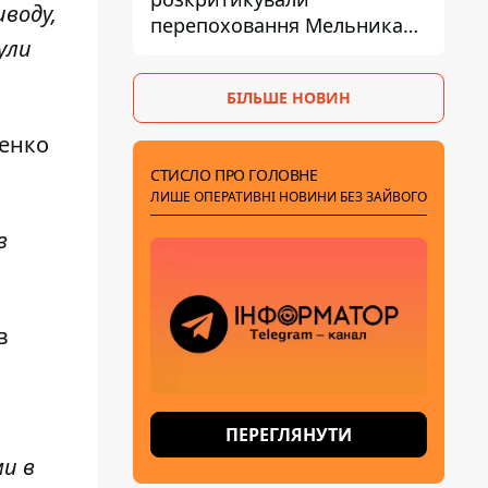
воду,
перепоховання Мельника
ули
через ризик дипломатичної
ізоляції
БІЛЬШЕ НОВИН
шенко
СТИСЛО ПРО ГОЛОВНЕ
ЛИШЕ ОПЕРАТИВНІ НОВИНИ БЕЗ ЗАЙВОГО
в
в
ПЕРЕГЛЯНУТИ
ми в