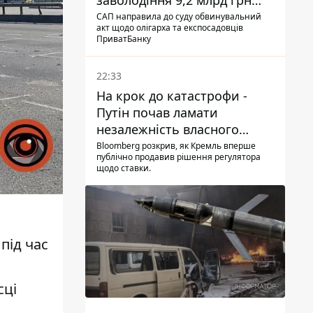
заволодіння 9,2 млрд грн
ПриватБанку скерували до
САП направила до суду обвинувальний
акт щодо олігарха та експосадовців
суду
ПриватБанку
22:33
На крок до катастрофи -
Путін почав ламати
незалежність власного
Центробанку, змусивши
Bloomberg розкрив, як Кремль вперше
публічно продавив рішення регулятора
знизити базову ставку
щодо ставки.
а
під час
сці