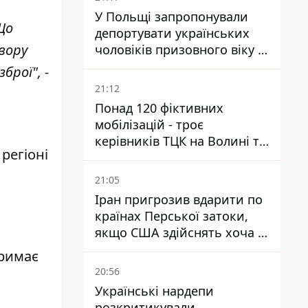
У Польщі запропонували
Що
депортувати українських
вору
чоловіків призовного віку -
кого це може торкнутися
брої", -
21:12
Понад 120 фіктивних
мобілізацій - троє
керівників ТЦК на Волині та
регіоні
Буковині отримали підозри
за фейкові звіти
21:05
Іран пригрозив вдарити по
країнах Перської затоки,
якщо США здійснять хоча б
одну атаку - Reuters
тримає
20:56
Українські нардепи
розкритикували