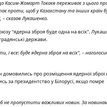
о Касим-Жомарт Токаєв переживає з цього при
ає проти, щоб у Казахстану та інших країн б
ф", – сказав Лукашенко.
союзу "ядерна зброя буде одна на всіх". Лука
традянські держави.
ти, і все: буде ядерна
зброя на всіх
", – наголоси
ін
домовились про розміщення ядерної зброї
ись за президентство у Білорусі, якщо помре
об не пропустити важливих новин. За новина