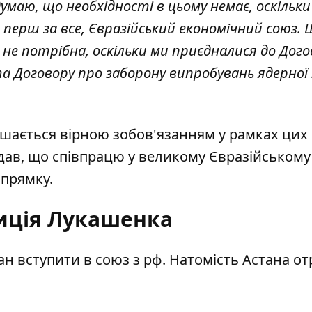
думаю, що необхідності в цьому немає, оскільки
, перш за все, Євразійський економічний союз. 
 не потрібна, оскільки ми приєдналися до Дого
 Договору про заборону випробувань ядерної з
ишається вірною зобов'язанням у рамках цих
ав, що співпрацю у великому Євразійському 
апрямку.
иція Лукашенка
тан
вступити в союз
з рф. Натомість Астана о