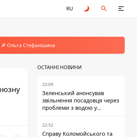
RU
🔎 Ольга Стефанішина
ОСТАННІ НОВИНИ
23:09
союзну
Зеленський анонсував
звільнення посадовця через
проблеми з водою у
Марганці
22:52
Справу Коломойського та