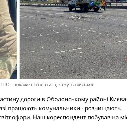
 ППО - покаже експертиза, кажуть військові
 частину дороги в Оболонському районі Києв
аразі працюють комунальники - розчищають
вітлофори. Наш кореспондент побував на мі