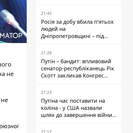
біль – він очолив народне
голосування
21:45
Росія за добу вбила п'ятьох
людей на
Дніпропетровщині – під
ударами опинилися п'ять
районів області
21:28
Путін – бандит: впливовий
вого
сенатор-республіканець Рік
на не
Скотт закликав Конгрес
притягнути РФ до
відповідальності за війну в
21:23
Україні
 не
Путіна час поставити на
коліна - у США назвали
шлях до завершення війни -
National Security Journal
оюзної
21:17