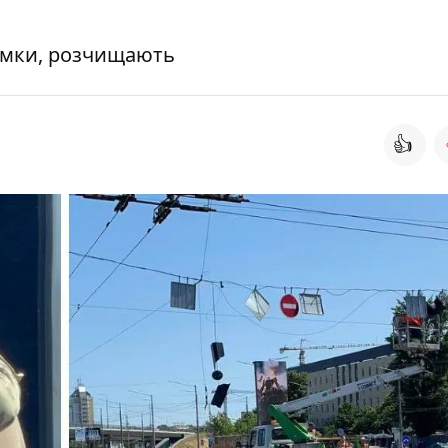
ламки, розчищають
👍