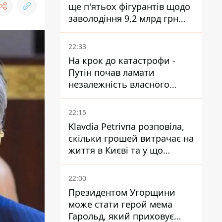
ще п'ятьох фігурантів щодо
заволодіння 9,2 млрд грн
ПриватБанку скерували до
суду
22:33
На крок до катастрофи -
Путін почав ламати
незалежність власного
Центробанку, змусивши
знизити базову ставку
22:15
Klavdia Petrivna розповіла,
скільки грошей витрачає на
життя в Києві та у що
вкладає мільйони
22:00
Президентом Угорщини
може стати герой мема
Гарольд, який приховує