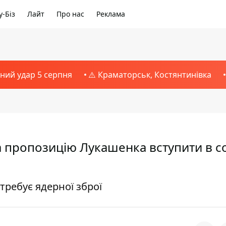
-Біз
Лайт
Про нас
Реклама
тний удар 5 серпня
⚠️ Краматорськ, Костянтинівка
на пропозицію Лукашенка вступити в 
требує ядерної зброї