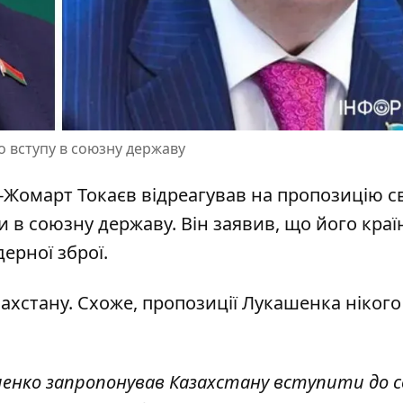
о вступу в союзну державу
м-Жомарт
Токаєв відреагував на пропозицію
с
в союзну державу. Він заявив, що його краї
дерної зброї.
захстану. Схоже, пропозиції Лукашенка нікого
енко запропонував Казахстану вступити до с