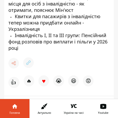
місця для осіб з інвалідністю - як
отримати, пояснює Мін'юст
Квитки для пасажирів з інвалідністю
тепер можна придбати онлайн -
Укрзалізниця
Інвалідність I, II та III групи: Пенсійний
фонд розповів про виплати і пільги у 2026
році
♥
🔥
😭
😆
😡
👍
БІЗНЕС
ЛЮДИ З ІНВАЛІДНІСТЮ
РОБОТА
ШТРАФ
Головна
Актуально
Україна на часі
Youtube