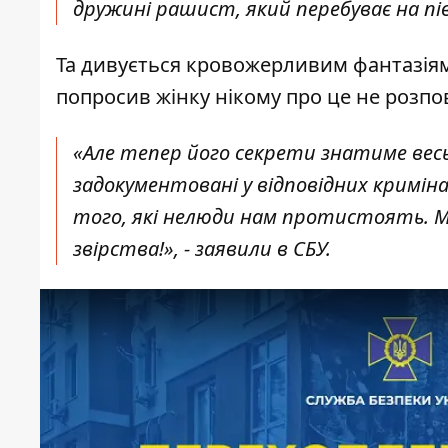
дружині рашист, який перебуває на пів
Та дивується кровожерливим фантазіям 
попросив жінку нікому про це не розпо
«Але тепер його секрети знатиме вес
задокументовані у відповідних криміна
того, які нелюди нам протистоять. Ми
звірства!», - заявили в СБУ.