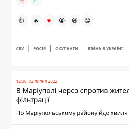
♥
👍
🔥
😭
😆
😡
СБУ
РОСІЯ
ОКУПАНТИ
ВІЙНА В УКРАЇНІ
12:38, 02 липня 2022
В Маріуполі через спротив жител
фільтрації
По Маріупольському району йде хвиля 