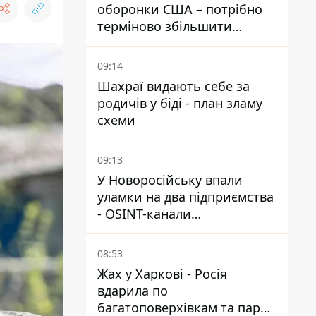
оборонки США – потрібно
терміново збільшити
виробництво озброєнь
09:14
Шахраї видають себе за
родичів у біді - план зламу
схеми
09:13
У Новоросійську впали
уламки на два підприємства
- OSINT-канали
припускають удар по порту
08:53
Жах у Харкові - Росія
вдарила по
багатоповерхівкам та парку,