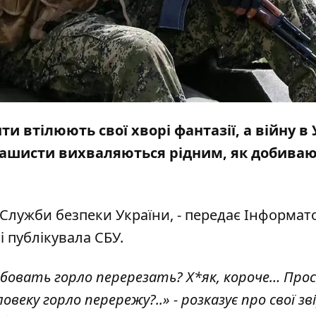
ти втілюють свої хворі фантазії, а війну в 
ашисти вихваляються рідним, як добива
Служби безпеки України, - передає
Інформат
 публікувала СБУ.
обовать горло перерезать? Х*як, короче… Про
овеку горло перережу?..» - розказує про свої з