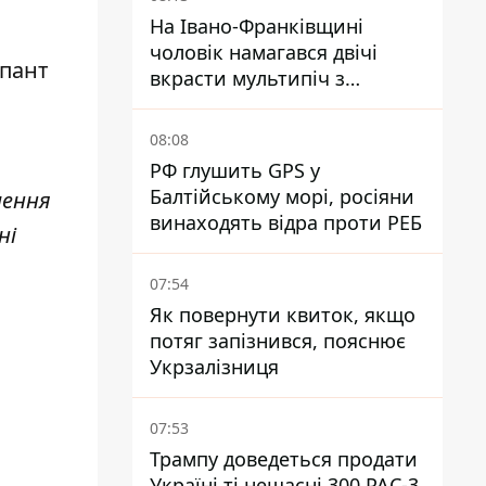
На Івано-Франківщині
чоловік намагався двічі
упант
вкрасти мультипіч з
Епіцентру - суд виніс вирок
08:08
РФ глушить GPS у
Балтійському морі, росіяни
чення
винаходять відра проти РЕБ
ні
07:54
Як повернути квиток, якщо
потяг запізнився, пояснює
Укрзалізниця
07:53
Трампу доведеться продати
Україні ті нещасні 300 PAC-3