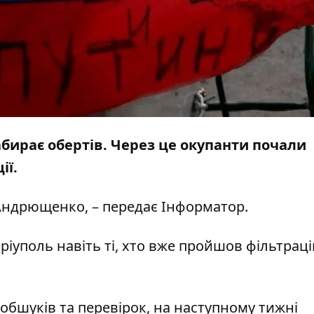
абирає обертів. Через це окупанти почали
ії.
Андрющенко, – передає
Інформатор
.
 Маріуполь навіть ті, хто вже пройшов фільтрац
обшуків та перевірок, на наступному тижні