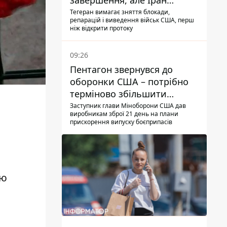
завершення, але Іран
висунув нові вимоги – ЗМІ
Тегеран вимагає зняття блокади,
репарацій і виведення військ США, перш
розкрили подробиці
ніж відкрити протоку
09:26
Пентагон звернувся до
оборонки США – потрібно
терміново збільшити
виробництво озброєнь
Заступник глави Міноборони США дав
виробникам зброї 21 день на плани
прискорення випуску боєприпасів
ію