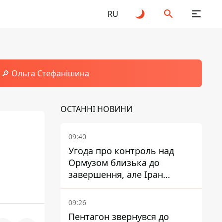
RU
🔎 Ольга Стефанішина
ОСТАННІ НОВИНИ
09:40
Угода про контроль над
Ормузом близька до
завершення, але Іран
висунув нові вимоги – ЗМІ
розкрили подробиці
09:26
Пентагон звернувся до