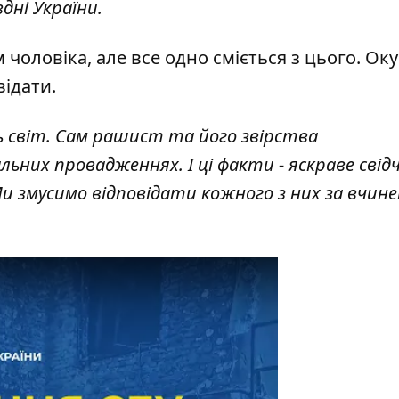
дні України.
чоловіка, але все одно сміється з цього. Ок
відати.
ь світ. Сам рашист та його звірства
льних провадженнях. І ці факти - яскраве свід
 змусимо відповідати кожного з них за вчине