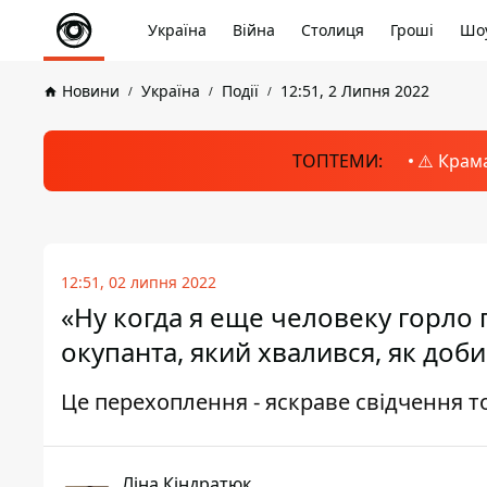
Україна
Війна
Столиця
Гроші
Шоу
Новини
Україна
Події
12:51, 2 Липня 2022
ТОПТЕМИ:
⚠️ Крам
12:51, 02 липня 2022
«Ну когда я еще человеку горло
окупанта, який хвалився, як доб
Це перехоплення - яскраве свідчення т
Ліна Кіндратюк