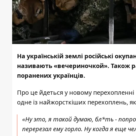
На українській землі російські окупан
називають «вечериночкой». Також р
поранених українців.
Про це йдеться у новому
перехопленні
одне із найжорсткіших перехоплень, які
«Ну это, я такой думаю, бл*ть - попр
перерезал ему горло. Ну когда я еще чел