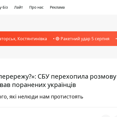
-Біз
Лайт
Про нас
Реклама
аторськ, Костянтинівка
🔴 Ракетний удар 5 серпня
 перережу?»: СБУ перехопила розмову
ивав поранених українців
ого, які нелюди нам протистоять