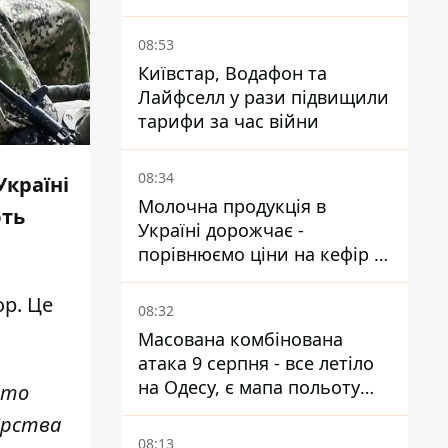
є загиблі та поранені
08:53
Київстар, Водафон та
Лайфселл у рази підвищили
тарифи за час війни
08:34
Україні
Молочна продукція в
ють
Україні дорожчає -
порівнюємо ціни на кефір в
супермаркетах
ор
. Це
08:32
Масована комбінована
атака 9 серпня - все летіло
на Одесу, є мапа польоту
сто
ракет
вірства
08:13