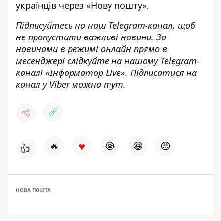
українців через «Нову пошту»
.
Підписуйтесь на наш
Telegram-канал
,
щоб
н
е пропустити важливі новини. За
новинами в режимі онлайн прямо в
месенджері слідкуйте на нашому Telegram-
каналі «
Інформатор Live»
. Підписатися на
канал у Viber можна
тут.
♥
🔥
😭
😆
😡
👍
НОВА ПОШТА