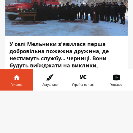
У селі Мельники з'явилася перша
добровільна пожежна дружина, де
нестимуть службу... черниці. Вони
будуть виїжджати на виклики,
надавати допомогу односельчанам та
стежити за пожежною безпекою
Головна
Актуально
Україна на часі
Youtube
монастиря.
Інформатор у
У якості штабу пожежної дружини —
Завантажити
телефоні
👉
Свято-Троїцький Матроненський жіночий
монастир. У складі бригади — п'ять
добровольців: ігуменя Іларія, дві
послушниці Лариса та Христина, та два