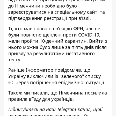
до Німеччини необхідно було
зареєструватися на спеціальному сайті та
підтвердження реєстрації при в'їзді.
Ті, хто мав право на в'їзд до ФРН, але не
були повністю щеплені проти COVID-19,
мали пройти 10-денний карантин. Вийти з
нього можна було лише за п'ять днів після
приїзду за результатами негативного
тесту.
Раніше
Інформатор
повідомляв, що
Україну виключили із "зеленого" списку
ЄС
через погіршення епідемічної ситуації.
Також ми писали, що
Німеччина посилила
правила в'їзду
для українців.
Підписуйтесь на наш
Telegram-канал
, щоб
не пропустити важливих новин. За