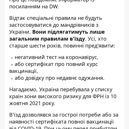
посиланням на
DW
.
Відтак спеціальні правила не будуть
застосовуватися до мандрівників з
України.
Вони підлягатимуть лише
загальним правилам в'їзду
. Усі, хто
старше шести років, повинні пред'явити:
негативний тест на коронавірус,
або сертифікат про повний курс
вакцинації,
або довідку про недавнє одужання.
Нагадаємо, Україна перебувала у списку
країн зони високого ризику для ФРН із 10
жовтня 2021 року.
В'їзд дозволявся за гострої потреби або за
наявності сертифіката повної вакцинації
від COVID-19. При цьому перед прибуттям