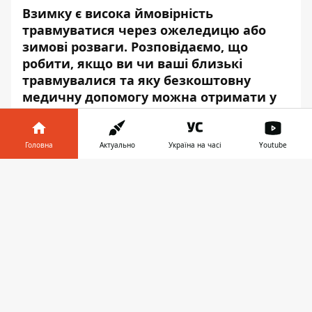
Взимку є висока ймовірність
травмуватися через ожеледицю або
зимові розваги. Розповідаємо, що
робити, якщо ви чи ваші близькі
травмувалися та яку безкоштовну
медичну допомогу можна отримати у
разі травмування.
Про це повідомляє
Інформатор
із
Головна
Актуально
Україна на часі
Youtube
посиланням на
пресцентр
Національної
Інформатор у
служби здоров'я України.
Завантажити
телефоні
👉
Якщо після травми є інтенсивний біль,
набряк, деформація частини тіла,
головний біль, порушення координації та
інші неприємні відчуття, потрібно
зателефонувати у швидку. Бригада
медиків оцінить стан, встановить
попередній діагноз та за необхідності