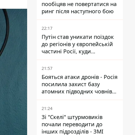
пообіцяв не повертатися на
ринг після наступного бою
22:17
Путін став уникати поїздок
до регіонів у європейській
частині Росії, куди
регулярно долітають дрони
21:57
Бояться атаки дронів - Росія
посилила захист базу
атомних підводних човнів
за 7400 км від України
21:24
Зі "Скелі" штурмовиків
почали переводити до
інших підрозділів - ЗМІ