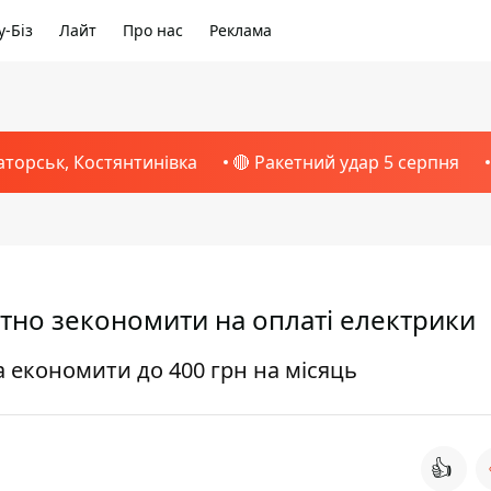
-Біз
Лайт
Про нас
Реклама
аторськ, Костянтинівка
🔴 Ракетний удар 5 серпня
тно зекономити на оплаті електрики
економити до 400 грн на місяць
👍