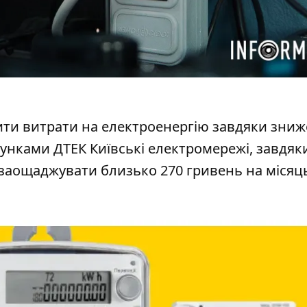
ти витрати на електроенергію
завдяки зниж
рахунками ДТЕК Київські електромережі, завдяк
аощаджувати близько 270 гривень на місяць