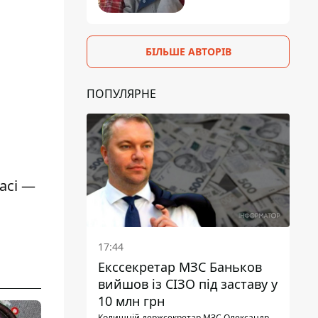
БІЛЬШЕ АВТОРІВ
ПОПУЛЯРНЕ
асі —
17:44
Екссекретар МЗС Баньков
вийшов із СІЗО під заставу у
10 млн грн
Колишній держсекретар МЗС Олександр