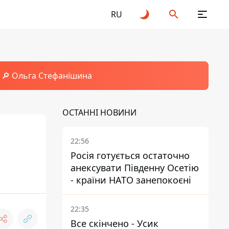
RU
🔎 Ольга Стефанішина
ОСТАННІ НОВИНИ
22:56
Росія готується остаточно
анексувати Південну Осетію
- країни НАТО занепокоєні
22:35
Все скінчено - Усик