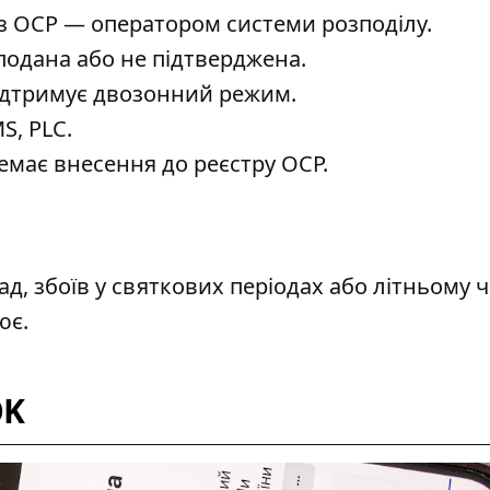
з ОСР — оператором системи розподілу.
подана або не підтверджена.
підтримує двозонний режим.
S, PLC.
емає внесення до реєстру ОСР.
д, збоїв у святкових періодах або літньому ч
ює.
OK