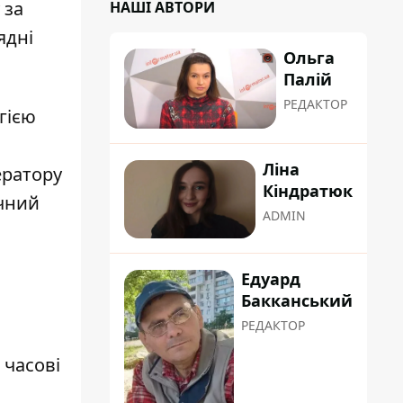
 за
НАШІ АВТОРИ
ядні
Ольга
Палій
РЕДАКТОР
гією
Ліна
ератору
Кіндратюк
очний
ADMIN
Едуард
Бакканський
РЕДАКТОР
 часові