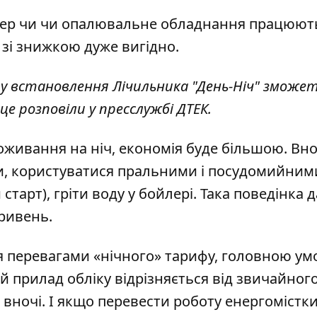
нер чи чи опалювальне обладнання працюют
 зі знижкою
дуже вигідно.
ту встановлення Лічильника "День-Ніч" зможе
е розповіли у пресслужбі ДТЕК.
живання на ніч, економія буде більшою. Вно
и, користуватися пральними і посудомийним
арт), гріти воду у бойлері. Така поведінка д
ривень.
я
перевагами «нічного» тарифу
, головною ум
й прилад обліку відрізняється від звичайного
вночі. І якщо перевести роботу енергомістк