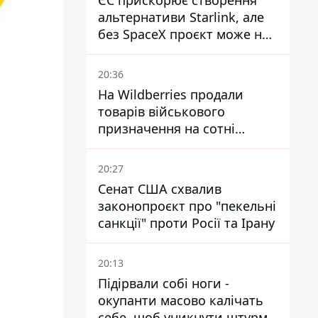
ЄС прискорює створення
альтернативи Starlink, але
без SpaceX проєкт може не
обійтися
20:36
На Wildberries продали
товарів військового
призначення на сотні
мільйонів, але удари ЗСУ
змінили ситуацію
20:27
Сенат США схвалив
законопроєкт про "пекельні
санкції" проти Росії та Ірану
20:13
Підірвали собі ноги -
окупанти масово калічать
себе, щоб уникнути штурмів