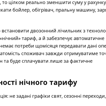
0, то цілком реально зменшити суму у рахунку
икати бойлер, обігрівач, пральну машину, зар
то встановити
двозонний лічильник з техноло
 «нічний» тариф, а й забезпечує автоматичне
немає потреби щомісяця передавати дані оп
 Натомість споживач завжди отримуватиме т
н та буде сплачувати лише за фактичне
ності нічного тарифу
ція
: не задані графіки свят, сезонні переходи,