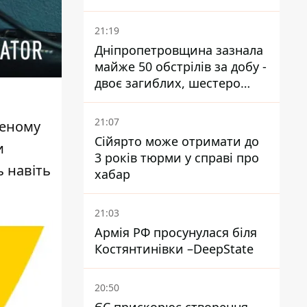
21:19
Дніпропетровщина зазнала
майже 50 обстрілів за добу -
двоє загиблих, шестеро
постраждалих
21:07
еному
Сійярто може отримати до
и
3 років тюрми у справі про
 навіть
хабар
21:03
Армія РФ просунулася біля
Костянтинівки –DeepState
20:50