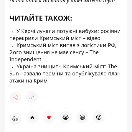
Підписатися на канал у Viber можна
тут
.
ЧИТАЙТЕ ТАКОЖ:
У Керчі лунали потужні вибухи: росіяни
перекрили Кримський міст – відео
Кримський міст випав з логістики РФ,
його знищення не має сенсу – The
Independent
Україна знищить Кримський міст: The
Sun назвало терміни та опублікувало план
атаки на Крим
♥
🔥
😭
😆
😡
👍