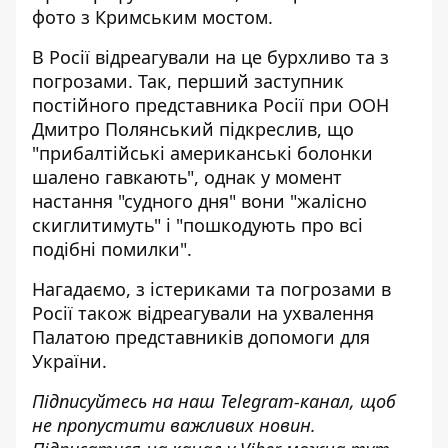
фото
з Кримським мостом
.
В Росії відреагували на це
бурхливо та з
погрозами
. Так, перший заступник
постійного представника Росії при ООН
Дмитро Полянський підкреслив, що
"прибалтійські американські болонки
шалено гавкають", однак у момент
настання "судного дня" вони "жалісно
скиглитимуть" і "пошкодують про всі
подібні помилки".
Нагадаємо,
з істериками та погрозами в
Росії
також відреагували на ухвалення
Палатою представників допомоги для
України.
Підписуйтесь на наш
Telegram-канал
, щоб
не пропустити важливих новин.