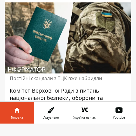
Постійні скандали з ТЦК вже набридли
Комітет Верховної Ради з питань
національної безпеки, оборони та
розвідки розглядає ідею відібрати
у територіальних центрів комплектування
Головна
Актуально
Україна на часі
Youtube
та соціальної підтримки (ТЦК та СП)
функції. Їх планується передати до
Інформатор у
Завантажити
цивільних органів. Причина в тому, що