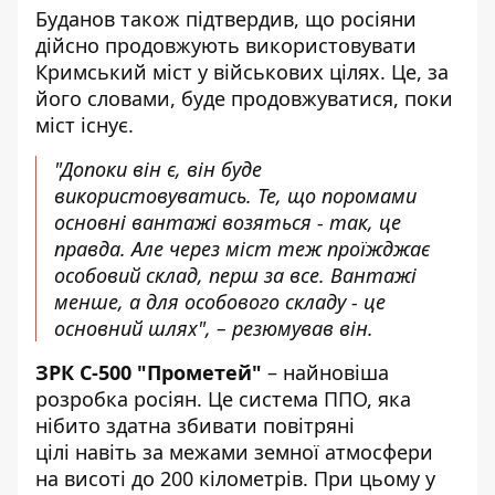
Буданов також підтвердив, що росіяни
дійсно продовжують використовувати
Кримський міст у військових цілях. Це, за
його словами, буде продовжуватися, поки
міст існує.
"Допоки він є, він буде
використовуватись. Те, що поромами
основні вантажі возяться - так, це
правда. Але через міст теж проїжджає
особовий склад, перш за все. Вантажі
менше, а для особового складу - це
основний шлях", – резюмував він.
ЗРК С-500 "Прометей"
– найновіша
розробка росіян. Це система ППО, яка
нібито здатна збивати повітряні
цілі навіть за межами земної атмосфери
на висоті до 200 кілометрів. При цьому у