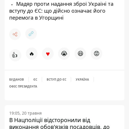
Мадяр проти надання зброї Україні та
вступу до ЄС: що дійсно означає його
перемога в Угорщині
♥
🔥
😭
😆
😡
👍
БУДАНОВ
ЄС
ВСТУП ДО ЄC
УКРАЇНА
ОФІС ПРЕЗИДЕНТА
19:05, 20 травня
В Нацполіції відсторонили від
виконання обов'язків посадовців, до