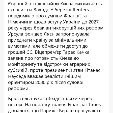
Європейські дедлайни Києва викликають
скепсис на Заході. У березні Reuters
повідомило про сумніви Франції та
Німеччини
щодо вступу України до 2027
року
через брак антикорупційних реформ.
Урсула фон дер Ляєн запропонувала
приєднати країну за мінімальними
вимогами, але обмежити доступ до
грошей ЄС. Віцепрем'єр Тарас Качка
заявив про готовність Києва до
моніторингу та відстрочки аграрних
субсидій, проте президент Литви
Гітанас
Науседа вважає реалістичнішим
орієнтиром 2030 рік
після судової
реформи.
Брюссель шукає обхідні шляхи через
поспіх. На початку травня Financial Times
дізналося, що Париж і Берлін
просувають