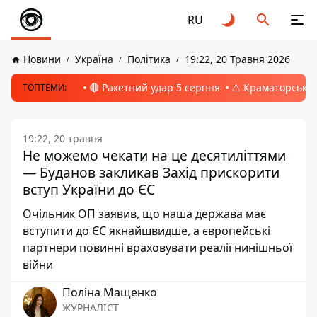
RU
Новини
Україна
Політика
19:22, 20 Травня 2026
🔴 Ракетний удар 5 серпня
⚠️ Краматорськ, 
ТОПТЕМИ:
19:22, 20 травня
Не можемо чекати на це десятиліттями
— Буданов закликав Захід прискорити
вступ України до ЄС
Очільник ОП заявив, що наша держава має
вступити до ЄС якнайшвидше, а європейські
партнери повинні враховувати реалії нинішньої
війни
Поліна Мащенко
ЖУРНАЛІСТ