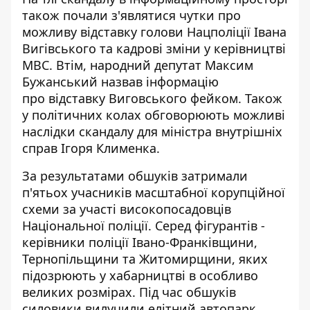
також почали з'являтися чутки про
можливу відставку голови Нацполіції Івана
Вигівського та кадрові зміни у керівництві
МВС. Втім, народний депутат Максим
Бужанський назвав інформацію
про
відставку Виговського фейком
. Також
у політичних колах обговорюють можливі
наслідки скандалу для міністра внутрішніх
справ Ігоря Клименка.
За результатами обшуків
затримали
п'ятьох учасників масштабної корупційної
схеми
за участі високопосадовців
Національної поліції. Серед фігурантів -
керівники поліції
Івано-Франківщини,
Тернопільщини та Житомирщини
, яких
підозрюють у хабарництві в особливо
великих розмірах. Під час обшуків
силовики вилучили елітний автопарк,