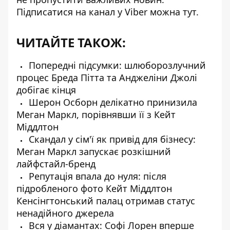
Підписатися на канал у Viber можна
тут
.
ЧИТАЙТЕ ТАКОЖ:
Попередні підсумки: шлюборозлучний
процес Бреда Пітта та Анджеліни Джолі
добігає кінця
Шерон Осборн делікатно принизила
Меган Маркл, порівнявши її з Кейт
Міддлтон
Скандал у сім'ї як привід для бізнесу:
Меган Маркл запускає розкішний
лайфстайл-бренд
Репутація впала до нуля: після
підробленого фото Кейт Міддлтон
Кенсінгтонський палац отримав статус
ненадійного джерела
Вся у діамантах: Софі Лорен вперше