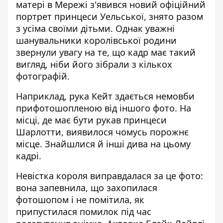
матері в Мережі з'явився новий офіційний
портрет принцеси Уельської, знято разом
з усіма своїми дітьми. Однак уважні
шанувальники королівської родини
звернули увагу на те, що кадр має такий
вигляд, ніби його зібрали з кількох
фотографій.
Наприклад, рука
Кейт
здається немовби
прифотошопленою від іншого фото. На
місці, де має бути рукав принцеси
Шарлотти, виявилося чомусь порожнє
місце. Знайшлися й інші дива
на цьому
кадрі
.
Невістка короля виправдалася за це фото:
вона запевнила, що захопилася
фотошопом і не помітила, як
припустилася помилок під час