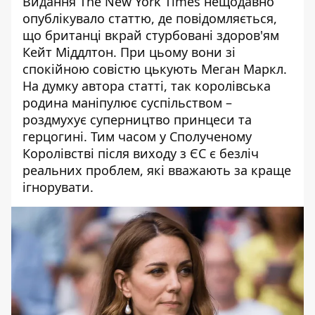
Видання The New York Times нещодавно
опублікувало статтю, де повідомляється
,
що британці вкрай стурбовані здоров'ям
Кейт Міддлтон. При цьому вони зі
спокійною совістю цькують Меган Маркл.
На думку автора статті, так королівська
родина маніпулює суспільством –
роздмухує суперництво принцеси та
герцогині. Тим часом у Сполученому
Королівстві після виходу з ЄС є безліч
реальних проблем, які вважають за краще
ігнорувати.