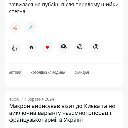
з'явилася на публіці після перелому шийки
стегна
♥
🔥
😭
😆
😡
👍
АКТОРИ
КОРОЛІВСЬКА РОДИНА
СКАНДАЛ
10:56, 17 березня 2024
Макрон анонсував візит до Києва та не
виключив варіанту наземної операції
французької армії в Україні