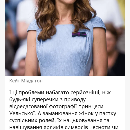
Кейт Міддлтон
І ці проблеми набагато серйозніші, ніж
будь-які суперечки з приводу
відредагованої фотографії принцеси
Уельської. А заманювання жінок у пастку
суспільних ролей, їх нацьковування та
навішування ярликів символів чесноти чи