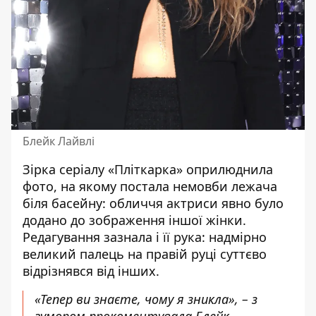
Блейк Лайвлі
Зірка серіалу «Пліткарка» оприлюднила
фото, на якому постала
немовби лежача
біля басейну
: обличчя актриси явно було
додано до зображення іншої жінки.
Редагування зазнала і її рука: надмірно
великий палець на правій руці суттєво
відрізнявся від інших.
«Тепер ви знаєте, чому я зникла», – з
гумором прокоментувала Блейк.