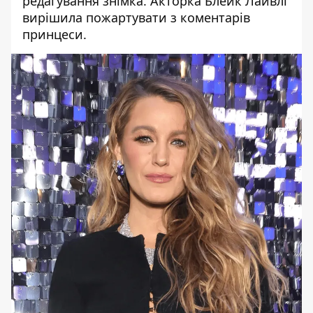
редагування знімка. Акторка
Блейк Лайвлі
вирішила
пожартувати з коментарів
принцеси
.