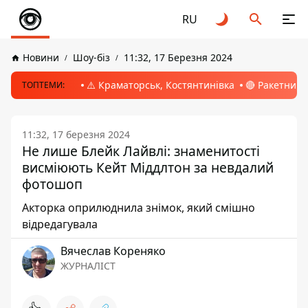
RU
Новини
Шоу-біз
11:32, 17 Березня 2024
⚠️ Краматорськ, Костянтинівка
🔴 Ракетний 
ТОПТЕМИ:
11:32, 17 березня 2024
Не лише Блейк Лайвлі: знаменитості
висміюють Кейт Міддлтон за невдалий
фотошоп
Акторка оприлюднила знімок, який смішно
відредагувала
Вячеслав Кореняко
ЖУРНАЛІСТ