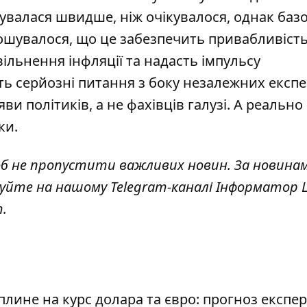
увалася швидше, ніж очікувалося, однак баз
ошувалося, що це забезпечить привабливіст
льнення інфляції та надасть імпульсу
 серйозні питання з боку незалежних експер
яви політиків, а не фахівців галузі. А реально
ки.
об не пропустити важливих новин. За новина
куйте на нашому Telegram-каналі
Інформатор L
т
.
плине на курс долара та євро: прогноз експер