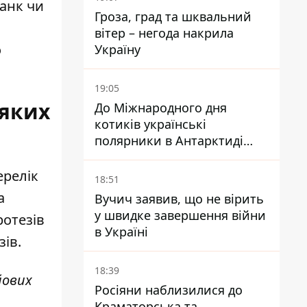
банк чи
Гроза, град та шквальний
вітер – негода накрила
о
Україну
19:05
 яких
До Міжнародного дня
котиків українські
полярники в Антарктиді
показали своїх
ерелік
18:51
а
Вучич заявив, що не вірить
у швидке завершення війни
ротезів
в Україні
ів.
18:39
йових
Росіяни наблизилися до
Краматорська та