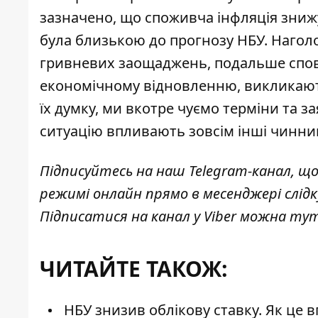
зазначено, що споживча інфляція зниж
була близькою до прогнозу НБУ. Нагол
гривневих заощаджень, подальше спові
економічному відновленню, викликають
їх думку, ми вкотре чуємо терміни та за
ситуацію впливають зовсім інші чинни
Підписуйтесь на наш
Telegram-канал
, щ
режимі онлайн прямо в месенджері слід
Підписатися на канал у Viber можна
ту
ЧИТАЙТЕ ТАКОЖ:
НБУ знизив облікову ставку. Як це в