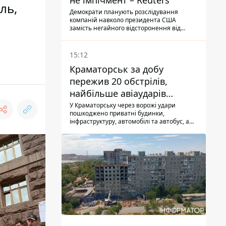
не імпічмент – Reuters
ль,
Демократи планують розслідування
компаній навколо президента США
замість негайного відсторонення від
посади.
15:12
Краматорськ за добу
пережив 20 обстрілів,
найбільше авіаударів
КАБ-250
У Краматорську через ворожі удари
пошкоджено приватні будинки,
інфраструктуру, автомобілі та автобус, а
загалом за добу на Донеччині загинула
одна людина і ще 15 отримали поранення