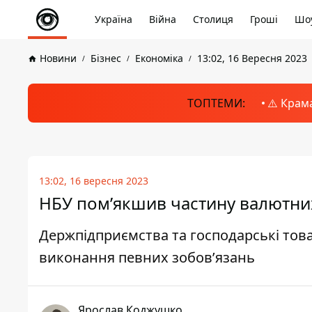
Україна
Війна
Столиця
Гроші
Шоу
Новини
Бізнес
Економіка
13:02, 16 Вересня 2023
ТОПТЕМИ:
⚠️ Крам
13:02, 16 вересня 2023
НБУ пом’якшив частину валютни
Держпідприємства та господарські тов
виконання певних зобов’язань
Ярослав Коджушко