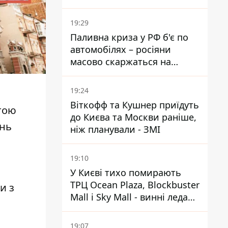
Міноборони країни
19:29
Паливна криза у РФ б'є по
автомобілях – росіяни
масово скаржаться на
поломки через неякісний
бензин
19:24
Віткофф та Кушнер приїдуть
етою
до Києва та Москви раніше,
ань
ніж планували - ЗМІ
19:10
У Києві тихо помирають
ТРЦ Ocean Plaza, Blockbuster
и з
Mall і Sky Mall - винні ледачі
менеджери й канібалізм
19:07