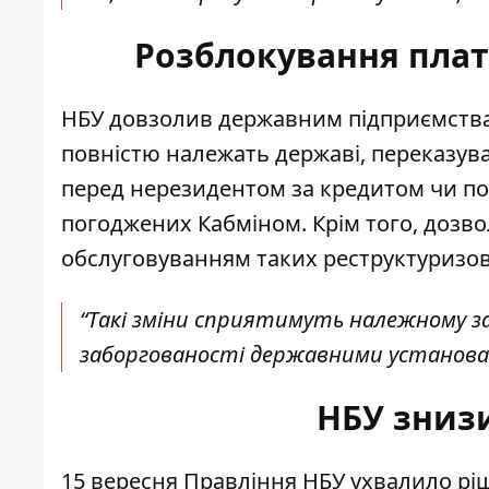
Розблокування плат
НБУ довзолив державним підприємствам
повністю належать державі, переказув
перед нерезидентом за кредитом чи поз
погоджених Кабміном. Крім того, дозвол
обслуговуванням таких реструктуризов
“Такі зміни сприятимуть належному з
заборгованості державними установами
НБУ знизи
15 вересня Правління НБУ ухвалило р