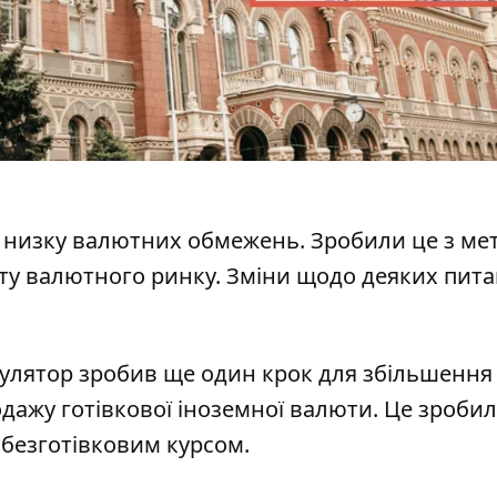
 низку валютних обмежень
. Зробили це з м
ту валютного ринку. Зміни щодо деяких пит
гулятор
зробив ще один крок для збільшення
дажу готівкової іноземної валюти
. Це зробил
 безготівковим курсом.