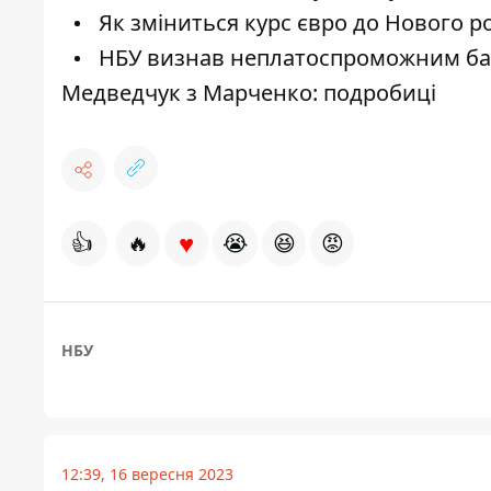
Як зміниться курс євро до Нового р
НБУ визнав неплатоспроможним бан
Медведчук з Марченко: подробиці
♥
👍
🔥
😭
😆
😡
НБУ
12:39, 16 вересня 2023