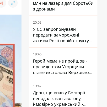
млн на лазери для боротьби
з дронами
20:03
У ЄС запропонували
передати заморожені
активи Росії новій структурі
блоку
19:46
Герой мема не пройшов -
президентом Угорщини
стане ексголова Верховного
Суду, якого критикував
Орбан
19:42
Дрон, що впав у Болгарії
неподалік від газогону,
ймовірно український -