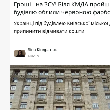
Гроші - на ЗСУ! Біля КМДА пройш
будівлю облили червоною фарбо
Українці під будівлею Київської місько
припинити відмивати кошти
Ліна Кіндратюк
ADMIN