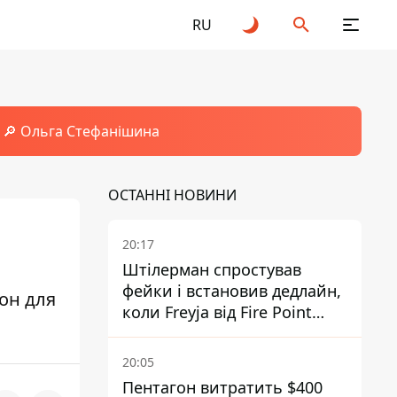
RU
🔎 Ольга Стефанішина
ОСТАННІ НОВИНИ
20:17
Штілерман спростував
фейки і встановив дедлайн,
он для
коли Freyja від Fire Point
повноцінно запрацює проти
балістики
20:05
Пентагон витратить $400