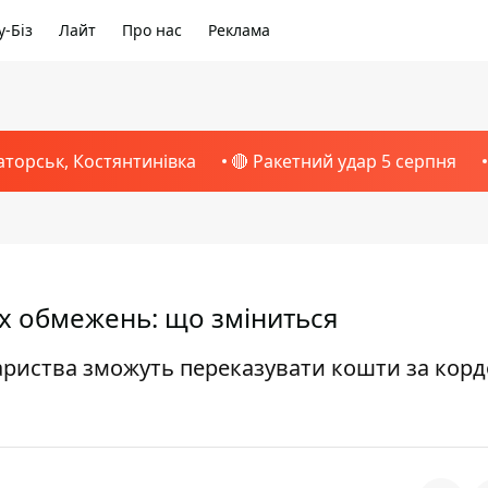
-Біз
Лайт
Про нас
Реклама
аторськ, Костянтинівка
🔴 Ракетний удар 5 серпня
х обмежень: що зміниться
ариства зможуть переказувати кошти за корд