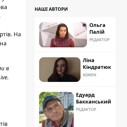
ова
НАШІ АВТОРИ
ь
Ольга
Палій
тів. На
РЕДАКТОР
 на
Ліна
Кіндратюк
ми в
ADMIN
ive
.
Едуард
Бакканський
РЕДАКТОР
тів