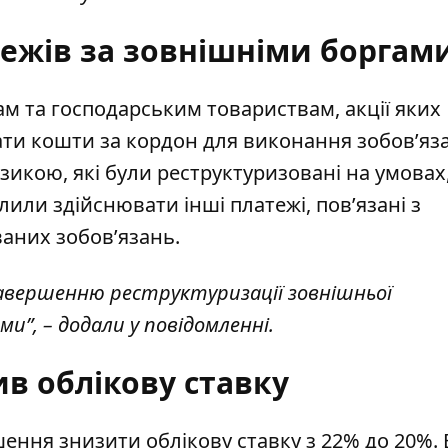
ежів за зовнішніми боргам
 та господарським товариствам, акції яких
ати кошти за кордон для виконання зобов’яз
икою, які були реструктуризовані на умовах
или здійснювати інші платежі, пов’язані з
аних зобов’язань.
авершенню реструктуризації зовнішньої
”, – додали у повідомленні.
в облікову ставку
ішення
знизити облікову ставку з 22% до 20%
.