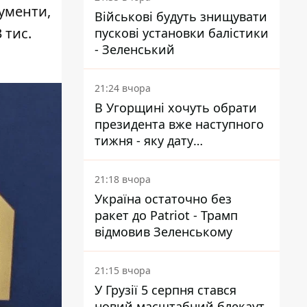
кументи,
Військові будуть знищувати
 тис.
пускові установки балістики
- Зеленський
21:24 вчора
В Угорщині хочуть обрати
президента вже наступного
тижня - яку дату
пропонують
21:18 вчора
Україна остаточно без
ракет до Patriot - Трамп
відмовив Зеленському
21:15 вчора
У Грузії 5 серпня стався
новий масштабний блекаут