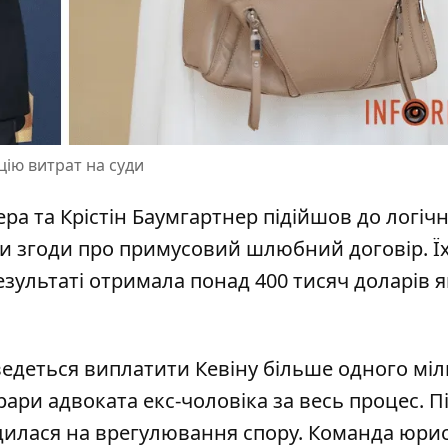
цію витрат на суди
а та Крістін Баумгартнер підійшов до логіч
и згоди про примусовий
шлюбний договір
. 
езультаті отримала понад 400 тисяч доларів я
оведеться виплатити
Кевіну
більше
одного мі
ари адвоката екс-чоловіка за весь процес. П
дилася на врегулювання спору.
Команда юрис