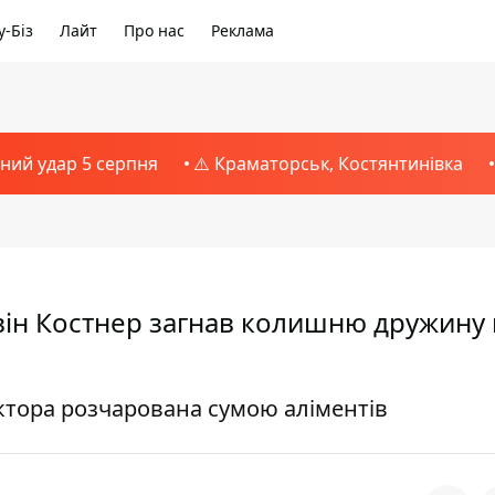
-Біз
Лайт
Про нас
Реклама
тний удар 5 серпня
⚠️ Краматорськ, Костянтинівка
він Костнер загнав колишню дружину 
актора розчарована сумою аліментів