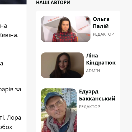
НАШІ АВТОРИ
Ольга
 на
Палій
Кевіна.
РЕДАКТОР
Ліна
Кіндратюк
та
ADMIN
рарів за
Едуард
и
Бакканський
РЕДАКТОР
і. Лора
обох