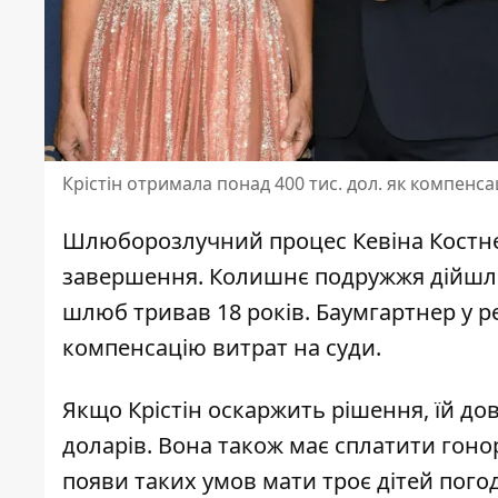
Крістін отримала понад 400 тис. дол. як компенса
Шлюборозлучний процес Кевіна Костнер
завершення. Колишнє подружжя дійшл
шлюб тривав 18 років. Баумгартнер у р
компенсацію витрат на суди.
Якщо Крістін оскаржить рішення, їй д
доларів.
Вона також має сплатити гонор
появи таких умов мати троє дітей
пого