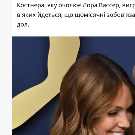
Костнера, яку очолює Лора Вассер, виг
в яких йдеться, що щомісячні зобов'яз
дол.