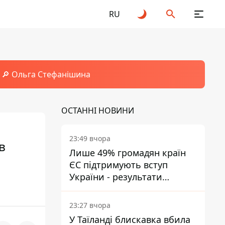
RU
🔎 Ольга Стефанішина
ОСТАННІ НОВИНИ
23:49 вчора
в
Лише 49% громадян країн
ЄС підтримують вступ
України - результати
опитування
23:27 вчора
У Таїланді блискавка вбила