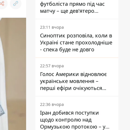
футболіста прямо під час
матчу – ще дев'ятеро
постраждали
23:11 вчора
Синоптик розповіла, коли в
Україні стане прохолодніше
- спека буде не довго
22:57 вчора
Голос Америки відновлює
українське мовлення –
перші ефіри очікуються
наступного тижня
22:36 вчора
Іран добився поступки
щодо контролю над
Ормузькою протокою – у