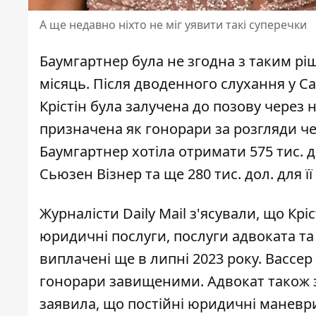
А ще недавно ніхто не міг уявити такі суперечки
Баумгартнер була не згодна з таким ріш
місяць. Після дводенного слухання у Са
Крістін була залучена до позову через н
призначена як гонорари за розгляди че
Баумгартнер хотіла отримати 575 тис. 
Сьюзен Візнер та ще 280 тис. дол. для ї
Журналісти Daily Mail
з'ясували, що Кріс
юридичні послуги, послуги адвоката та
виплачені ще в липні 2023 року. Вассе
гонорари завищеними. Адвокат також з
заявила, що постійні юридичні маневр