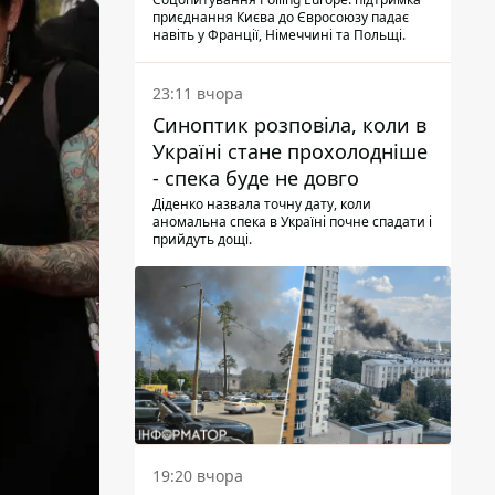
опитування
приєднання Києва до Євросоюзу падає
навіть у Франції, Німеччині та Польщі.
23:11 вчора
Синоптик розповіла, коли в
Україні стане прохолодніше
- спека буде не довго
Діденко назвала точну дату, коли
аномальна спека в Україні почне спадати і
прийдуть дощі.
19:20 вчора