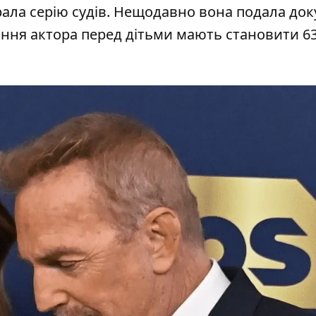
рала серію судів. Нещодавно вона подала до
ання актора перед дітьми мають становити 63