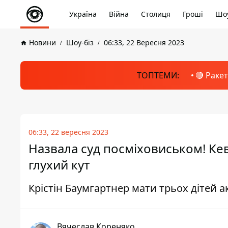
Україна
Війна
Столиця
Гроші
Шоу
Новини
Шоу-біз
06:33, 22 Вересня 2023
ТОПТЕМИ:
🔴 Раке
06:33, 22 вересня 2023
Назвала суд посміховиськом! Ке
глухий кут
Крістін Баумгартнер мати трьох дітей 
Вячеслав Кореняко