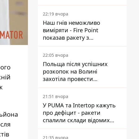
Reuters розкрили деталі
22:19 вчора
Наш гнів неможливо
виміряти - Fire Point
показав ракету з
загадковою позначкою 723
22:05 вчора
Польща після успішних
ного
розкопок на Волині
Їхній
захотіла провести
ексгумацію у нових місцях
к
21:51 вчора
У PUMA та Intertop кажуть
про дефіцит - ракети
льйона
спалили склади відомих
ісля
брендів
тів
21:35 вчора