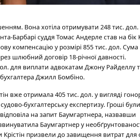
енням. Вона хотіла отримувати 248 тис. дол.
нта-Барбарі суддя Томас Андерле став на бік 
ову компенсацію у розмірі 855 тис. дол. Сума
рез шлюбний договір 18-річної давності.
дол. для виплати адвокатам Джону Райделлу 
ї бухгалтера Джилл Бомбіно.
тін вже отримала 405 тис. дол.
у вигляді гоно
 судово-бухгалтерську експертизу. Гроші бул
р відповіла на запит Баумгартнера, назвавши
винуватила Баумгартнер у необґрунтованост
и Крістін призвели до завищення витрат для 