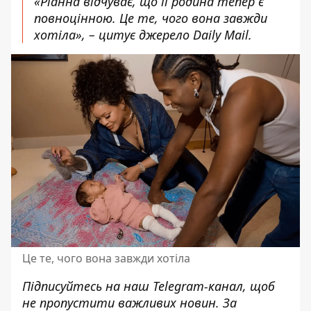
«Ріанна відчуває, що її родина тепер є
повноцінною. Це те, чого вона завжди
хотіла», – цитує джерело Daily Mail.
Це те, чого вона завжди хотіла
Підписуйтесь на наш
Telegram-канал
, щоб
не пропустити важливих новин. За