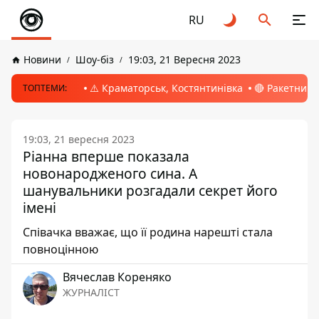
RU
Новини
Шоу-біз
19:03, 21 Вересня 2023
⚠️ Краматорськ, Костянтинівка
🔴 Ракетний 
ТОПТЕМИ:
19:03, 21 вересня 2023
Ріанна вперше показала
новонародженого сина. А
шанувальники розгадали секрет його
імені
Співачка вважає, що її родина нарешті стала
повноцінною
Вячеслав Кореняко
ЖУРНАЛІСТ