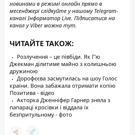
новинами в режимі онлайн прямо в
месенджері слідкуйте у нашому Telegram-
каналі
Інформатор Live
. Підписатися на
канал у Viber можна
тут
.
ЧИТАЙТЕ ТАКОЖ:
Розлучення – це півбіди. Як Г’ю
Джекман ділитиме майно з колишньою
дружиною
Дорофєєва засмутилась на шоу Голос
країни. Вона забажала отримати копію
Позитива - відео
Акторка Дженніфер Гарнер зняла з
папараці кросівки і віддала їх
безпритульному - фото