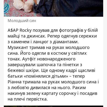
Молодший син
A$AP Rocky позував для фотографів у білій
майці та джинсах. Репер одягнув сережки
з каменем і ланцюг з діамантами.
Музикант тримав на руках молодшого
сина. Його одягли в костюм у світлих
тонах. Аутфіт новонародженого
завершували шапочка та пінетки з
бежевої шкіри. Ще одному кадрі щасливі
батьки «помінялися дітьми» – тепер
Ріанна тримала на руках молодшого сина і
з любов'ю дивилася на нього. Раким
накинув зелену картату сорочку і посадив
на плечі первістка.