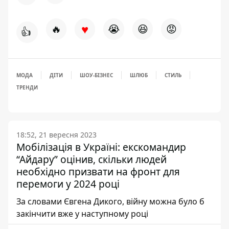
♥
🔥
😭
😆
😡
👍
МОДА
ДІТИ
ШОУ-БІЗНЕС
ШЛЮБ
СТИЛЬ
ТРЕНДИ
18:52, 21 вересня 2023
Мобілізація в Україні: екскомандир
“Айдару” оцінив, скільки людей
необхідно призвати на фронт для
перемоги у 2024 році
За словами Євгена Дикого, війну можна було б
закінчити вже у наступному році