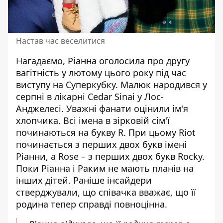
Настав час веселитися
Нагадаємо, Ріанна оголосила про другу
вагітність у лютому цього року під час
виступу на Суперкубку. Малюк народився у
серпні в лікарні Cedar Sinai у Лос-
Анджелесі. Уважні фанати оцінили ім'я
хлопчика. Всі імена в зірковій сім'ї
починаються на букву R. При цьому Riot
починається з перших двох букв імені
Ріанни, а Rose – з перших двох букв Rocky.
Поки Ріанна і Раким не мають планів на
інших дітей. Раніше інсайдери
стверджували, що співачка вважає, що її
родина тепер справді повноцінна.