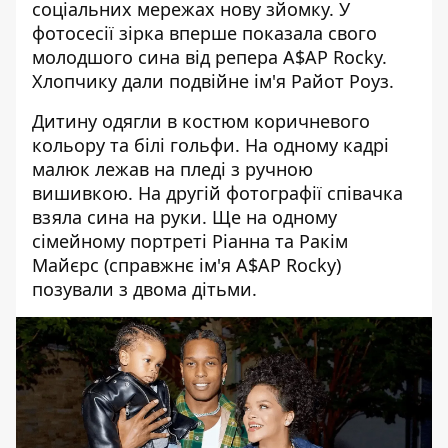
соціальних мережах нову зйомку. У
фотосесії зірка вперше показала свого
молодшого сина від репера A$AP Rocky.
Хлопчику дали подвійне ім'я Райот Роуз.
Дитину
одягли в костюм коричневого
кольору та білі гольфи.
На одному кадрі
малюк лежав на пледі з ручною
вишивкою. На другій фотографії співачка
взяла сина на руки. Ще на одному
сімейному портреті
Ріанна
та Ракім
Майєрс (справжнє ім'я
A$AP Rocky
)
позували з двома дітьми.