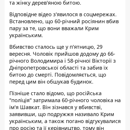
та жінку дерев'яною битою.
Відповідне відео з'явилося в соцмережах.
Встановлено, що 60-річний росіянин вбив
пару за те, що вони вважали Крим
українським.
Вбивство сталось ще у п'ятницю, 29
вересня. Чоловік прийшов додому до 66-
річного Володимира і 58-річної Вікторії з
Дніпропетровської області та забив їх
битою до смерті. Повідомляється, що
перед цим він обшукав будинок.
Пізніше стало відомо, що російська
"поліція" затримала 60-річного чоловіка на
ім'я Шавкат. Він зізнався у вбивстві,
заявивши, що подружжя називало Крим
українським, а також погано відгукувалися
про росію та її керівництво, тому він