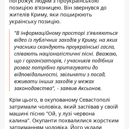
погрожує людям з проукраїнською
позицією в'язницею
. Він звернувся до
жителів Криму, яки поширюють
українську позицію.
"В інформаційному просторі з'являються
відео із публічних заходів у Криму, на яких
учасники скандують проукраїнські гасла,
співають націоналістичні пісні. Вважаю,
що і організаторів, і учасників подібних
розваг потрібно притягувати до
відповідальності, звільняти з посад,
вживати інших заходів у межах
законодавства", - заявив Аксьонов.
Крім цього, в окупованому Севастополі
затримали чоловіка, який заспівав у своїй
машині пісню
"Ой, у лузі червона
калина". Окупанти похвалилися жорстким
затриманням чоловіка. Його уклали