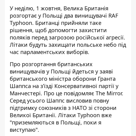
У неділю, 1 жовтня,
Велика Британія
розгортає у Польщі два винищувачі RAF
Typhoon
. Британці прийняли таке
рішення, щоб допомогти захистити
поляків перед загрозою російської агресії.
Літаки будуть захищати польське небо під
час парламентських виборів.
Про
розгортання британських
винищувачів у Польщі
йдеться у заяві
британського міністра оборони Гранта
Шаппса на з’їзді Консервативної партії у
Манчестері. Про це повідомляє The Mirror.
Серед усього Шаппс висловив повну
підтримку союзників з НАТО зі сторони
Великої Британії. Літаки Typhoon вже
"приземляються в Польщі, поки я
виступаю".