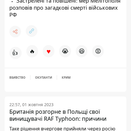
Застрелені та повішені: мер Мелітополя
розповів про загадкові смерті військових
РФ
♥
🔥
😭
😆
😡
👍
ВБИВСТВО
ОКУПАНТИ
КРИМ
22:57, 01 жовтня 2023
Британія розгорне в Польщі свої
винищувачі RAF Typhoon: причини
Таке рішення вчергове прийняли через росію