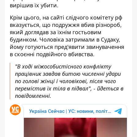
вирішив їх убити.
Крім цього, на сайті слідчого комітету рф
вказується
, що подружжя вбив різнороб,
який доглядав за їхнім гостьовим
будинком. Чоловіка затримали в Судаку,
йому готуються пред'явити звинувачення
в скоєнні подвійного вбивства.
"В ході міжособистісного конфлікту
працівник завдав битою численні удари
по голові жінці і чоловікові, після чого
перемістив їх тіла в підвал", - йдеться в
повідомленні.