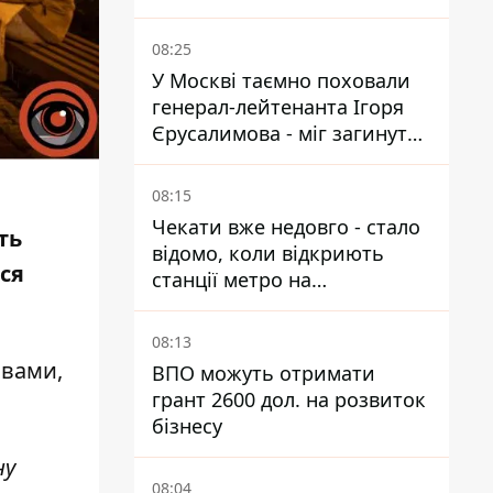
08:25
У Москві таємно поховали
генерал-лейтенанта Ігоря
Єрусалимова - міг загинути
від вибуху в ресторані
08:15
Чекати вже недовго - стало
ть
відомо, коли відкриють
ся
станції метро на
Виноградарі
08:13
овами,
ВПО можуть отримати
грант 2600 дол. на розвиток
бізнесу
ну
08:04