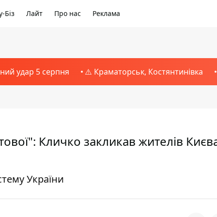
-Біз
Лайт
Про нас
Реклама
тний удар 5 серпня
⚠️ Краматорськ, Костянтинівка
ітової": Кличко закликав жителів Києв
стему України