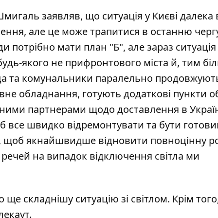
 Шмигаль заявляв, що
ситуація
у Києві далека 
ення, але це може трапитися в останню черг
и потрібно мати план "Б", але зараз ситуація
будь-якого не прифронтового міста й, тим біл
лада та комунальники паралельно продовжуют
рвне
обладнання
, готують додаткові пункти об
дними партнерами щодо доставлення в Украї
об все швидко відремонтувати та бути готов
е, щоб якнайшвидше відновити повноцінну р
 речей на випадок відключення світла ми
 ще складнішу ситуацію
зі світлом. Крім того
лекаут
.