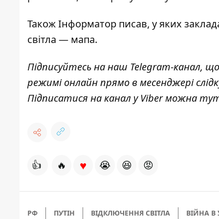
Також
Інформатор
писав, у яких
заклад
світла — мапа.
Підписуйтесь на наш
Telegram-канал
, щ
режимі онлайн прямо в месенджері слід
Підписатися на канал у Viber можна
ту
♥
👍
🔥
😭
😆
😡
РФ
ПУТІН
ВІДКЛЮЧЕННЯ СВІТЛА
ВІЙНА В 