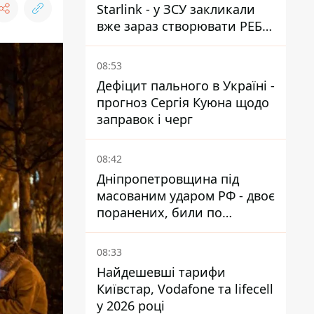
Starlink - у ЗСУ закликали
вже зараз створювати РЕБ
проти нової загрози
08:53
Дефіцит пального в Україні -
прогноз Сергія Куюна щодо
заправок і черг
08:42
Дніпропетровщина під
масованим ударом РФ - двоє
поранених, били по
Нікопольщині та
Синельниківщині
08:33
Найдешевші тарифи
Київстар, Vodafone та lifecell
у 2026 році