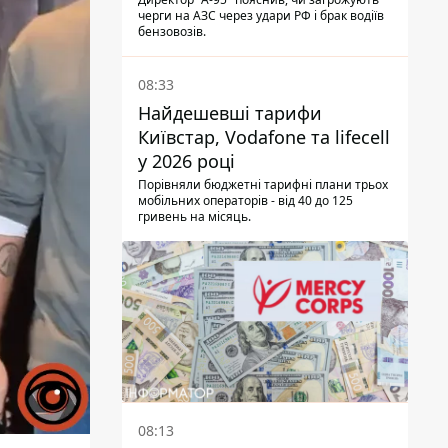
черги на АЗС через удари РФ і брак водіїв
бензовозів.
08:33
Найдешевші тарифи
Київстар, Vodafone та lifecell
у 2026 році
Порівняли бюджетні тарифні плани трьох
мобільних операторів - від 40 до 125
гривень на місяць.
08:13