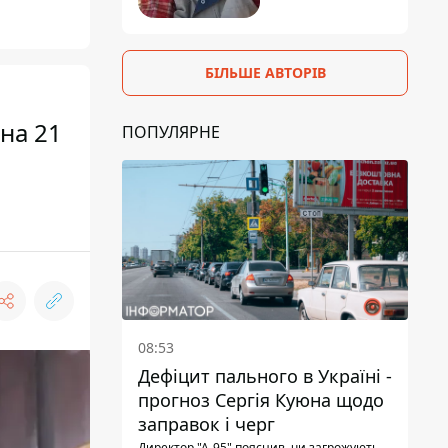
БІЛЬШЕ АВТОРІВ
на 21
ПОПУЛЯРНЕ
08:53
Дефіцит пального в Україні -
прогноз Сергія Куюна щодо
заправок і черг
Директор "А-95" пояснив, чи загрожують