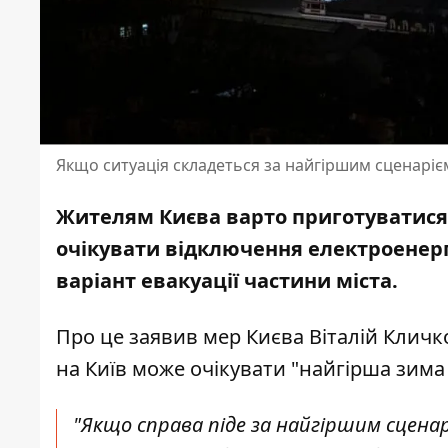
Якщо ситуація складеться за найгіршим сценаріє
Жителям Києва варто приготуватися 
очікувати
відключення електроенергі
варіант евакуації частини міста.
Про це заявив мер Києва Віталій Клич
на Київ може очікувати "найгірша зима з
"Якщо справа піде за найгіршим сцен