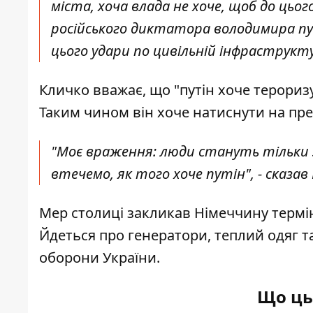
міста, хоча влада не хоче, щоб до цьо
російського диктатора володимира пут
цього удари по цивільній інфраструкту
Кличко вважає, що "путін хоче терориз
Таким чином він хоче натиснути на пр
"Моє враження: люди стануть тільки з
втечемо, як того хоче путін", - сказав
Мер столиці закликав Німеччину термі
Йдеться про генератори, теплий одяг та
оборони України.
Що ць