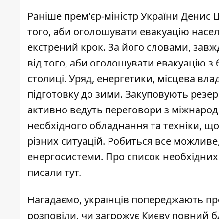
Раніше прем'єр-міністр України Денис
того, аби оголошувати евакуацію насел
екстрений крок. За його словами, завжд
від того, аби оголошувати евакуацію з 
столиці. Уряд, енергетики, місцева в
підготовку до зими. Закуповують резе
активно ведуть переговори з міжнаро
необхідного обладнання та техніки, щ
різних ситуацій. Робиться все можлив
енергосистеми
. Про список необхідних
писали
тут
.
Нагадаємо, українців
попереджають про
розповіли,
чи загрожує Києву повний б