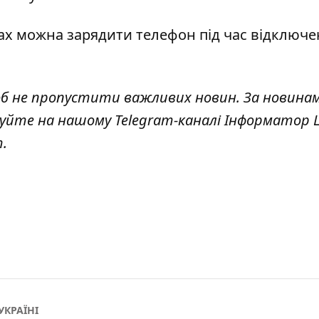
ах можна зарядити телефон
під час відключ
об не пропустити важливих новин. За новина
куйте на нашому Telegram-каналі
Інформатор L
т
.
УКРАЇНІ