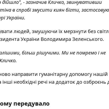
го дійшло", - зазначив Кличко, звинувативши
іна в спробі змусити киян бігти, застосовую
рі України.
увати людей, змушуючи їх мерзнути без світл
езидента України Володимира Зеленського.
лішими, більш рішучими. Ми не помремо і не
 Кличко.
ново направити гуманітарну допомогу нашій к
 інші необхідні речі на додаток до озброєнь 
ому передувало