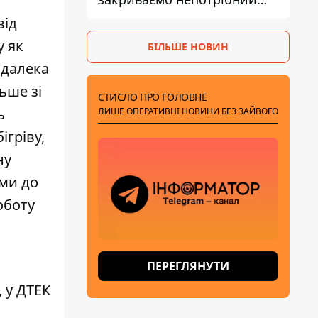
рахунок правильно
від
у як
БІЛЬШЕ НОВИН
 далека
ьше зі
СТИСЛО ПРО ГОЛОВНЕ
ь
ЛИШЕ ОПЕРАТИВНІ НОВИНИ БЕЗ ЗАЙВОГО
ігріву,
ну
ими до
оботу
ПЕРЕГЛЯНУТИ
, у ДТЕК