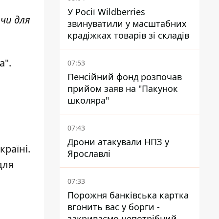
У Росії Wildberries
чи для
звинуватили у масштабних
крадіжках товарів зі складів
а".
07:53
Пенсійний фонд розпочав
прийом заяв на "Пакунок
школяра"
07:43
Дрони атакували НПЗ у
раїні.
Ярославлі
для
07:33
Порожня банківська картка
вгонить вас у борги -
закриваємо непотрібний