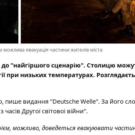
м можлива евакуація частини жителів міста
до "найгіршого сценарію".
Столицю можу
ї при низьких температурах. Розглядаєть
ко, пише
видання
"Deutsche Welle". За його сл
 часів Другої світової війни".
арієм, можливо, доведеться евакуювати части