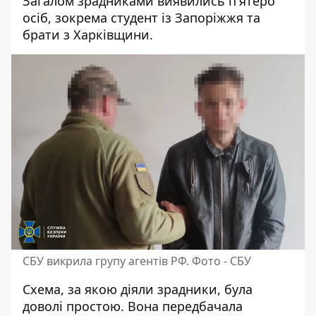
Загалом зрадниками виявились п'ятеро
осіб, зокрема студент із Запоріжжя та
брати з Харківщини.
СБУ викрила групу агентів РФ. Фото - СБУ
Схема, за якою діяли зрадники, була
доволі простою. Вона передбачала