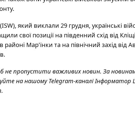
онту.
 (ISW), який виклали 29 грудня,
українські вій
щили свої позиції на південний схід від Кліщі
 районі Мар'їнки та на північний захід від А
в.
об не пропустити важливих новин. За новина
дкуйте на нашому
Telegram-каналі
Інформатор Li
т
.