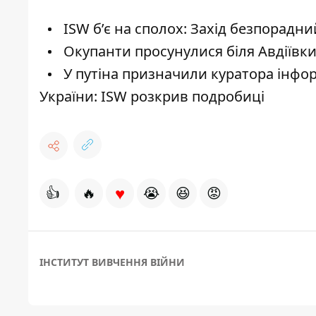
ISW б’є на сполох: Захід безпорадн
Окупанти просунулися біля Авдіївки,
У путіна призначили куратора інфо
України: ISW розкрив подробиці
♥
👍
🔥
😭
😆
😡
ІНСТИТУТ ВИВЧЕННЯ ВІЙНИ