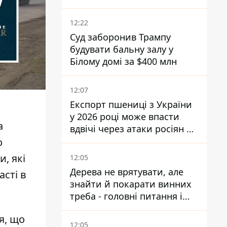
12:22
Суд заборонив Трампу
будувати бальну залу у
Білому домі за $400 млн
12:07
Експорт пшениці з України
у 2026 році може впасти
а
вдвічі через атаки росіян по
портах
о
, які
12:05
Дерева не врятувати, але
асті в
знайти й покарати винних
треба - головні питання і
висновки з конфлікту на
я, що
Теремках
12:05