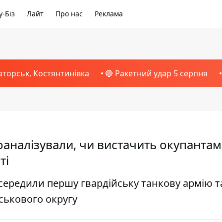
-Біз
Лайт
Про нас
Реклама
аторськ, Костянтинівка
🔴 Ракетний удар 5 серпня
роаналізували, чи вистачить окупантам
ті
середили першу гвардійську танкову армію т
ськового округу