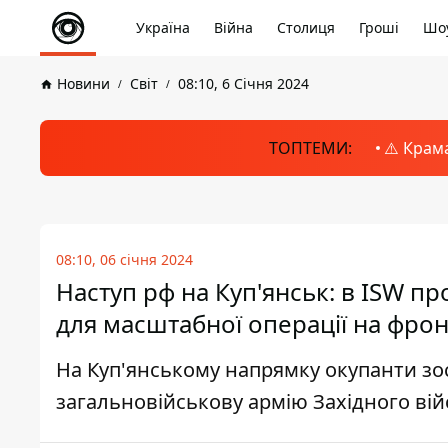
Україна
Війна
Столиця
Гроші
Шоу
Новини
Світ
08:10, 6 Січня 2024
ТОПТЕМИ:
⚠️ Крам
08:10, 06 січня 2024
Наступ рф на Куп'янськ: в ISW п
для масштабної операції на фрон
На Куп'янському напрямку окупанти зо
загальновійськову армію Західного вій