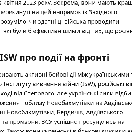
з квітня 2023 року. Зокрема, вони мають кра
перекинуті на цей напрямок із Західного
розуміло, чи здатні ці війська проводити
 які були б ефективнішими від тих, що росія
SW про події на фронті
тривають активні бойові дії між українськими 
 Інституту вивчення війни (ISW),
російські в
аході від Степового
, але українські сили відб
оження поблизу Новобахмутівки на Авдіївсь
ні Новобахмутівки, Бердичів, Авдіївського
о та промзони. ЗСУ успіщно просунулись на
х. Також вони українські військові змусили 