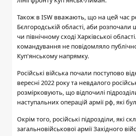
лінії фронту Куп'янськ-Лиман.
Також в ISW вважають, що на цей час р
Бєлгородській області, аби розпочали
чи північному сході Харківської області
командування не повідомляло публічно
Куп'янському напрямку.
Російські війська почали поступово ві
вересні 2022 року та невдалого російсь
розмірковують, що відпочилі підрозді
наступальних операцій армії рф, які бул
Окрім того, російські підрозділи, які скл
загальновійськової армії Західного ві