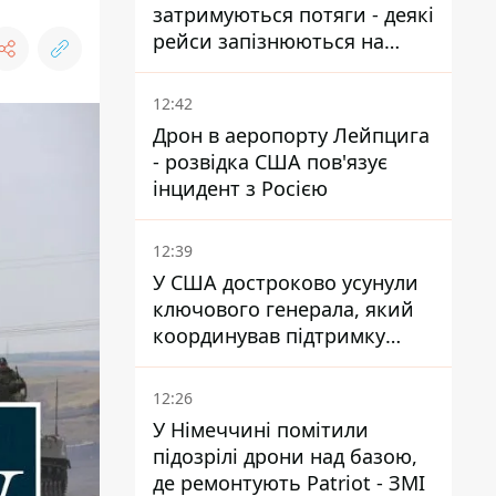
затримуються потяги - деякі
рейси запізнюються на
понад 12 годин
12:42
Дрон в аеропорту Лейпцига
- розвідка США пов'язує
інцидент з Росією
12:39
У США достроково усунули
ключового генерала, який
координував підтримку
України - причину
замовчують
12:26
У Німеччині помітили
підозрілі дрони над базою,
де ремонтують Patriot - ЗМІ