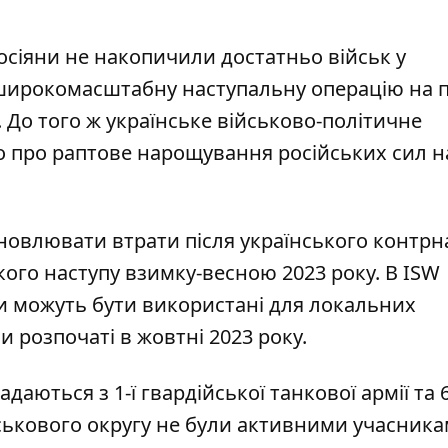
осіяни не накопичили достатньо військ у
 широкомасштабну наступальну операцію на п
. До того ж українське військово-політичне
 про раптове нарощування російських сил н
дновлювати втрати після українського контрн
кого наступу взимку-весною 2023 року. В ISW
ли можуть бути використані для локальних
и розпочаті в жовтні 2023 року.
адаються з 1-ї гвардійської танкової армії та 6
йськового округу не були активними учасник