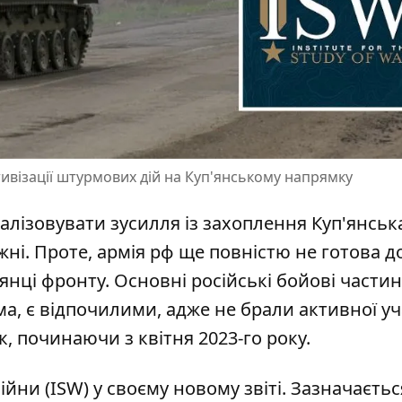
тивізації штурмових дій на Куп'янському напрямку
алізовувати зусилля із захоплення Куп'янськ
ні. Проте, армія рф ще повністю не готова д
нці фронту. Основні російські бойові частини
а, є відпочилими, адже не брали активної уч
, починаючи з квітня 2023-го року.
йни (ISW) у своєму новому звіті. Зазначаєтьс