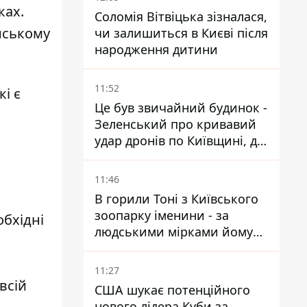
ках.
Соломія Вітвіцька зізналася,
нському
чи залишиться в Києві після
народження дитини
11:52
і є
Це був звичайний будинок -
Зеленський про кривавий
удар дронів по Київщині, де
загинули дідусь, бабуся та їх
малолітній онук
11:46
В горили Тоні з Київського
зоопарку іменини - за
обхідні
людськими мірками йому
вже понад 90 років
11:27
всій
США шукає потенційного
нового лідера Куби за