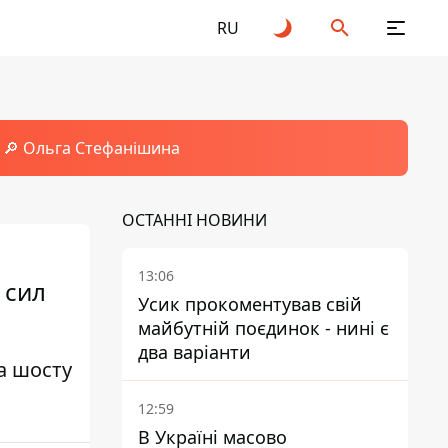
RU
🔎 Ольга Стефанішина
ОСТАННІ НОВИНИ
13:06
 сил
Усик прокоментував свій
майбутній поєдинок - нині є
два варіанти
а шосту
12:59
В Україні масово