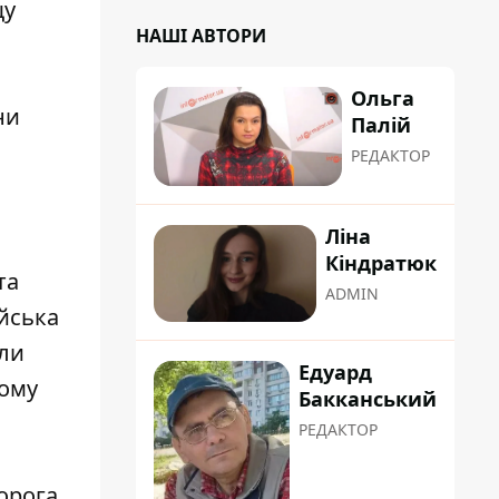
щу
НАШІ АВТОРИ
Ольга
ни
Палій
РЕДАКТОР
Ліна
Кіндратюк
та
ADMIN
ійська
или
Едуард
кому
Бакканський
РЕДАКТОР
ворога