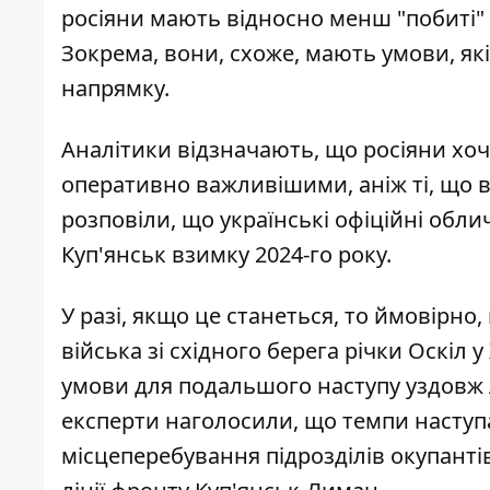
росіяни мають відносно менш "побиті" 
Зокрема, вони, схоже, мають умови, я
напрямку.
Аналітики відзначають, що росіяни хочу
оперативно важливішими, аніж ті, що 
розповіли, що українські офіційні обл
Куп'янськ взимку 2024-го року.
У разі, якщо це станеться, то ймовірно,
війська зі східного берега річки Оскіл у
умови для подальшого наступу уздовж л
експерти наголосили, що темпи наступ
місцеперебування підрозділів окупантів