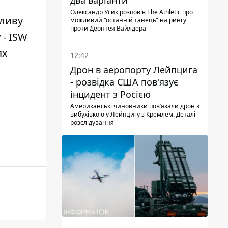
два варіанти
Олександр Усик розповів The Athletic про
пливу
можливий "останній танець" на рингу
проти Деонтея Вайлдера
 - ISW
ях
12:42
Дрон в аеропорту Лейпцига
- розвідка США пов'язує
інцидент з Росією
Американські чиновники повʼязали дрон з
вибухівкою у Лейпцигу з Кремлем. Деталі
розслідування