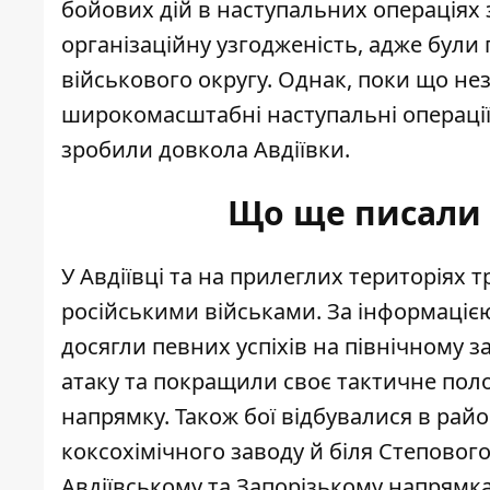
бойових дій в наступальних операціях 
організаційну узгодженість, адже були 
військового округу. Однак, поки що нез
широкомасштабні наступальні операції,
зробили довкола Авдіївки.
Що ще писали I
У Авдіївці та на прилеглих територіях 
російськими військами. За інформацією
досягли певних успіхів на північному з
атаку та покращили своє тактичне пол
напрямку. Також бої відбувалися в райо
коксохімічного заводу й біля Степовог
Авдіївському та Запорізькому напрямка