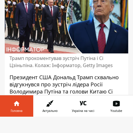
Трамп прокоментував зустріч Путіна і Сі
Цзіньпіна. Колаж: Інформатор, Getty Images
Президент США Дональд Трамп схвально
відгукнувся про зустріч лідера Росії
Володимира Путіна та голови Китаю Сі
Цзіньпіна, яка відбулася цього тижня у
Пекіні.
Раніше глава Білого дому вже
Головна
Актуально
Україна на часі
Youtube
хвалив обох лідерів
, називаючи Путіна
"людиною, що поважає США", а Сі -
Інформатор у
Завантажити
"великим лідером". Цього разу він
телефоні
👉