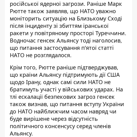
російської ядерної загрози. Раніше Марк
Рютте також заявляв, що НАТО уважно
моніторить ситуацію на Близькому Сході
після інциденту зі збиттям
іранської
ракети у повітряному просторі Туреччини
.
Водночас генсек Альянсу тоді наголосив,
що питання застосування п'ятої статті
НАТО не розглядалося.
Крім того, Рютте раніше підтверджував,
що країни Альянсу підтримують дії США
щодо Ірану, однак самі сили НАТО не
братимуть участі у військових ударах. На
тлі ескалації безпекових загроз генсек
також визнав, що питання вступу України
до НАТО найближчим часом навряд чи
буде вирішене через
відсутність
політичного консенсусу
серед членів
Альянсу.