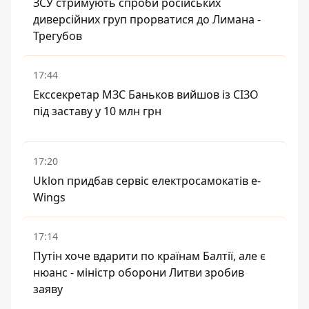
ЗСУ стримують спроби російських
диверсійних груп прорватися до Лимана -
Трегубов
17:44
Екссекретар МЗС Баньков вийшов із СІЗО
під заставу у 10 млн грн
17:20
Uklon придбав сервіс електросамокатів e-
Wings
17:14
Путін хоче вдарити по країнам Балтії, але є
нюанс - міністр оборони Литви зробив
заяву