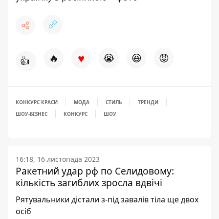
♥
🔥
😭
😆
😡
👍
КОНКУРС КРАСИ
МОДА
СТИЛЬ
ТРЕНДИ
ШОУ-БІЗНЕС
КОНКУРС
ШОУ
16:18, 16 листопада 2023
Ракетний удар рф по Селидовому:
кількість загиблих зросла вдвічі
Рятувальники дістали з-під завалів тіла ще двох
осіб