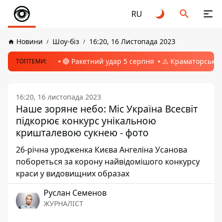
RU
Новини
Шоу-біз
16:20, 16 Листопада 2023
🔴 Ракетний удар 5 серпня
⚠️ Краматорськ, 
ТОПТЕМИ:
16:20, 16 листопада 2023
Наше зоряне небо: Міс Україна Всесвіт
підкорює конкурс унікальною
кришталевою сукнею - фото
26-річна уродженка Києва Ангеліна Усанова
побореться за корону найвідомішого конкурсу
краси у видовищних образах
Руслан Семенов
ЖУРНАЛІСТ