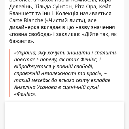
Делевінь, Тільда Суінтон, Ріта Ора, Кейт
Бланшетт та інші. Колекція називається
Carte Blanche («Чистий лист»), але
дизайнерка вкладає в цю назву значення
«повна свобода» і закликає: «Дійте так, як
бажаєте».
«Україна, яку хочуть знищити і спалити,
повстає з попелу, як птах Фенікс, і
відроджується у повній свободі,
справжній незалежності та красі», –
такий меседж до всього світу вкладає
Ангеліна Усанова в сценічній сукні
«Фенікс».