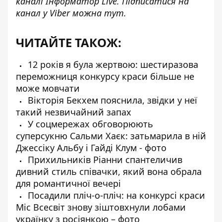
каналі
Інформатор Live
. Підписатися на
канал у Viber можна
тут
.
ЧИТАЙТЕ ТАКОЖ:
12 років я була жертвою: шестиразова
переможниця конкурсу краси більше не
може мовчати
Вікторія Бекхем пояснила, звідки у неї
такий незвичайний запах
У соцмережах обговорюють
суперсукню Сальми Хаєк: затьмарила в ній
Джессіку Альбу і Гайді Клум - фото
Прихильників Ріанни спантеличив
дивний стиль співачки, який вона обрала
для романтичної вечері
Посадили пліч-о-пліч: на конкурсі краси
Міс Всесвіт знову зіштовхнули лобами
українку з росіянкою – фото