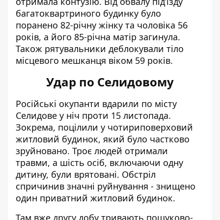
отримала контузію. Від обвалу під’їзду
багатоквартриного будинку було
поранено 82-річну жінку та чоловіка 56
років, а його 85-річна матір загинула.
Також рятувальники деблокували тіло
місцевого мешканця віком 59 років.
Удар по Селидовому
Російські окупанти
вдарили по місту
Селидове
у ніч проти 15 листопада.
Зокрема, поцілили у чотириповерховий
житловий будинок, який було частково
зруйновано. Троє людей отримали
травми, а шість осіб, включаючи одну
дитину, були врятовані. Обстріл
спричинив значні руйнування - знищено
один приватний житловий будинок.
Там вже другу добу тривають пошуково-