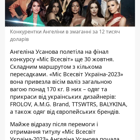
Конкурентки Ангеліни в змаганні за 12 тисяч
доларів
Ангеліна Усанова полетіла на фінал
конкурсу «Міс Всесвіт» ще 30 жовтня.
Складним маршрутом з кількома
пересадками. «Міс Всесвіт Україна-2023»
вона привезла вісім валіз загальною
вагою понад 170 кг. В них – одяг та
прикраси від українських дизайнерів:
FROLOV, A.M.G. Brand, TTSWTRS, BALYKINA,
а також одяг від європейських брендів.
Майже відразу після перемоги і
отримання титулу «Міс Всесвіт
Україна-2023» Ангеліна Усанова почала