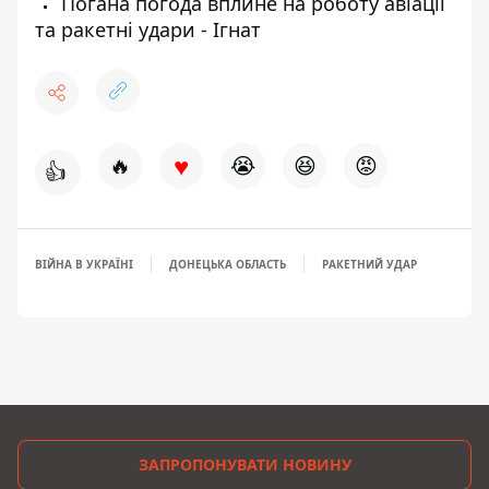
Погана погода вплине на роботу авіації
та ракетні удари - Ігнат
♥
🔥
😭
😆
😡
👍
ВІЙНА В УКРАЇНІ
ДОНЕЦЬКА ОБЛАСТЬ
РАКЕТНИЙ УДАР
ЗАПРОПОНУВАТИ НОВИНУ