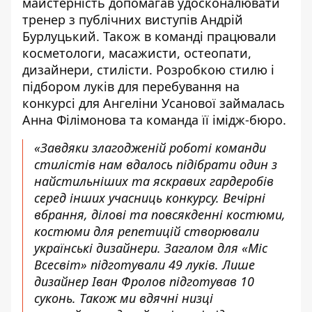
майстерність допомагав удосконалювати
тренер з публічних виступів Андрій
Бурлуцький. Також в команді працювали
косметологи, масажисти, остеопати,
дизайнери, стилісти. Розробкою стилю і
підбором луків для перебування на
конкурсі для Ангеліни Усанової займалась
Анна Філімонова та команда її імідж-бюро.
«Завдяки злагодженій роботі команди
стилістів нам вдалось підібрати один з
найстильніших та яскравих гардеробів
серед інших учасниць конкурсу. Вечірні
вбрання, ділові та повсякденні костюми,
костюми для репетицій створювали
українські дизайнери. Загалом для «Міс
Всесвіт» підготували 49 луків. Лише
дизайнер Іван Фролов підготував 10
суконь. Також ми вдячні низці