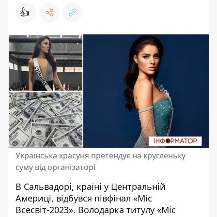
👍
Українська красуня претендує на кругленьку
суму від організаторі
В Сальвадорі, країні у Центральній
Америці, відбувся півфінал «Міс
Всесвіт-2023». Володарка титулу «
Міс