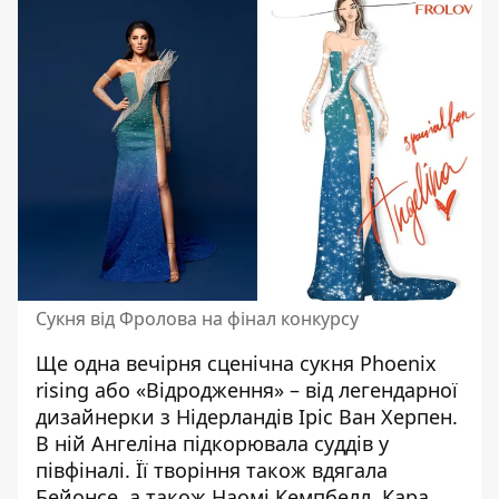
Сукня від Фролова на фінал конкурсу
Ще одна вечірня сценічна сукня Phoenix
rising або «Відродження» – від легендарної
дизайнерки з Нідерландів Іріс Ван Херпен.
В ній Ангеліна підкорювала суддів у
півфіналі. Її творіння також вдягала
Бейонсе, а також Наомі Кемпбелл, Кара