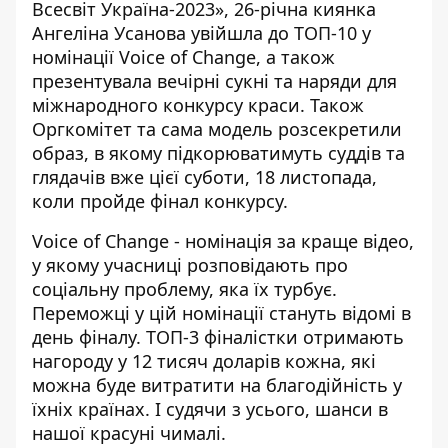
Всесвіт Україна-2023
», 26-річна киянка
Ангеліна Усанова увійшла до ТОП-10 у
номінації Voice of Change, а також
презентувала вечірні сукні та наряди для
міжнародного конкурсу краси
. Також
Оргкомітет та сама модель розсекретили
образ, в якому підкорюватимуть суддів та
глядачів вже цієї суботи, 18 листопада,
коли пройде фінал конкурсу.
Voice of Change - номінація за краще відео,
у якому учасниці розповідають про
соціальну проблему, яка їх турбує.
Переможці у цій номінації стануть відомі в
день фіналу. ТОП-3 фіналістки отримають
нагороду у 12 тисяч доларів кожна, які
можна буде витратити на
благодійність
у
їхніх країнах. І судячи з усього, шанси в
нашої красуні чималі.