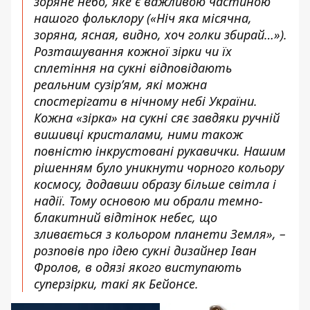
зоряне небо, яке є важливою частиною
нашого фольклору («Ніч яка місячна,
зоряна, ясная, видно, хоч голки збирай…»).
Розташування кожної зірки чи їх
сплетіння на сукні відповідають
реальним сузір’ям, які можна
спостерігати в нічному небі України.
Кожна «зірка» на сукні сяє завдяки ручній
вишивці кристалами, ними також
повністю інкрустовані рукавички. Нашим
рішенням було уникнути чорного кольору
космосу, додавши образу більше світла і
надії. Тому основою ми обрали темно-
блакитний відтінок небес, що
зливається з кольором планети Земля», –
розповів про ідею сукні дизайнер Іван
Фролов, в одязі якого виступають
суперзірки, такі як Бейонсе.