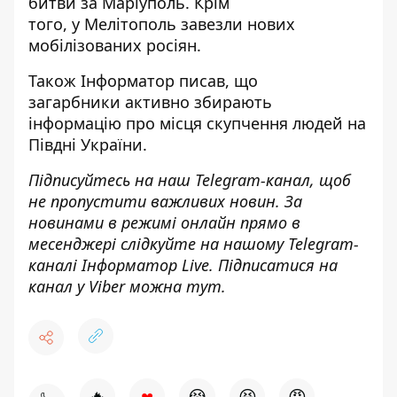
битви
за Маріуполь. Крім
того, у Мелітополь
завезли нових
мобілізованих росіян
.
Також
Інформатор
писав, що
загарбники
активно збирають
інформацію про місця скупчення
людей на
Півдні України.
Підписуйтесь на наш
Telegram-канал
, щоб
не пропустити важливих новин. За
новинами в режимі онлайн прямо в
месенджері слідкуйте на нашому Telegram-
каналі
Інформатор Live
. Підписатися на
канал у Viber можна
тут
.
♥
🔥
😭
😆
😡