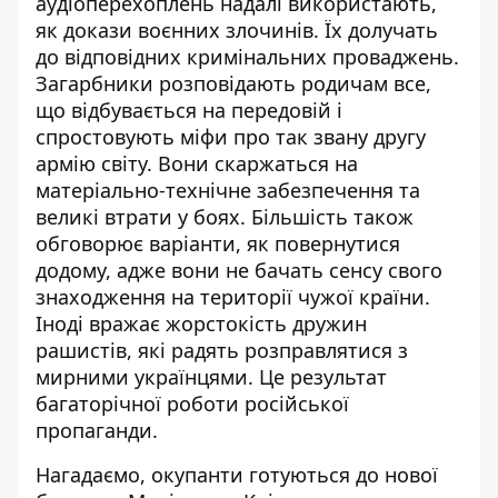
аудіоперехоплень надалі використають,
як докази воєнних злочинів. Їх долучать
до відповідних кримінальних проваджень.
Загарбники розповідають родичам все,
що відбувається на передовій і
спростовують
міфи про так звану другу
армію світу. Вони скаржаться на
матеріально-технічне забезпечення та
великі втрати у боях. Більшість також
обговорює варіанти, як повернутися
додому, адже вони не бачать сенсу свого
знаходження на території чужої країни.
Іноді вражає жорстокість дружин
рашистів, які радять
розправлятися
з
мирними українцями. Це результат
багаторічної роботи російської
пропаганди.
Нагадаємо, окупанти
готуються до нової