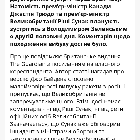
Натомість прем'єр-міністр Канади
Джастін Трюдо та прем'єр-міністр
Великобританії Ріші Сунак планують
зустрітись з Володимиром Зеленським
о другій половині дня. Коментарів щодо
походження вибуху досі не було.
Про це
повідомляє
британське видання
The Guardian з посиланням на власного
кореспондента. Автор статті нагадав про
версію Джо Байдена стосовно
малоймовірності випуску ракети з росії, і
припускає, що Великобританія не
заперечуватиме цього. Втім, досі немає
коментарів - ні від Ріші Сунак, ні від рети
офіційних осіб Великобританії.
Зазначається, що Сунак вже обговорив
інцидент з міністрами оборони та
закордонних справ Великобританії, а