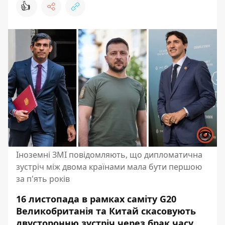
👍
Іноземні ЗМІ повідомляють, що дипломатична
зустріч між двома країнами мала бути першою
за п'ять років
16 листопада в рамках саміту G20
Великобританія та Китай скасовують
двусторонню зустріч через брак часу.