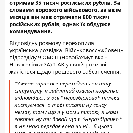
отримав 35 тисяч російських рублів. За
словами ворожого військового, за вісім
місяців він мав отримати 800 тисяч
російських рублів, однак їх обдурює
командування.
Відповідну розмову
перехопила
українська розвідка. Військовослужбовець
підрозділу 9 ОМСП (Новобахмутівка -
Новоселівка-2А) 1 АК у своїй розмові
жаліється щодо грошового забезпечення.
"У мене зараз все переходить на іншу
структуру, я зайнятий взагалі жорстко,
відповідаю.. я ось *нерозбірливо* тільки
листуємося, а тобі писати ну сенсу
немає, тому що я у мами питаю, я мамі
говорю: ну ти давай що я *нерозбірливо*
я не знаю передає вона чи ні... Я цього