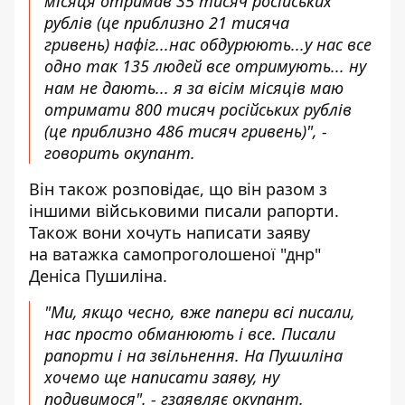
місяця отримав 35 тисяч російських
рублів (це приблизно 21 тисяча
гривень) нафіг...нас обдурюють...у нас все
одно так 135 людей все отримують... ну
нам не дають... я за вісім місяців маю
отримати 800 тисяч російських рублів
(це приблизно 486 тисяч гривень)", -
говорить окупант.
Він також розповідає, що він разом з
іншими військовими писали рапорти.
Також вони хочуть написати заяву
на ватажка самопроголошеної "днр"
Деніса Пушиліна.
"Ми, якщо чесно, вже папери всі писали,
нас просто обманюють і все. Писали
рапорти і на звільнення. На Пушиліна
хочемо ще написати заяву, ну
подивимося". - гзаявляє окупант.