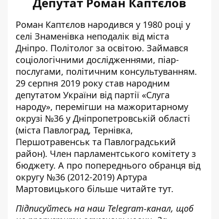
Депутат Роман Каптєлов
Роман Каптєлов
народився
у 1980 році у
селі Знаменівка неподалік від міста
Дніпро. Політолог за освітою. Займався
соціологічними дослідженнями, піар-
послугами, політичним консультуванням.
29 серпня 2019 року став народним
депутатом України від партії «Слуга
народу», перемігши на мажоритарному
окрузі №36 у Дніпропетровській області
(міста Павлоград, Тернівка,
Першотравенськ та Павлоградський
район). Член парламентського комітету з
бюджету. А про попереднього обранця від
округу №36 (2012-2019) Артура
Мартовицького більше
читайте тут
.
Підписуйтесь на наш
Telegram-канал
, щоб