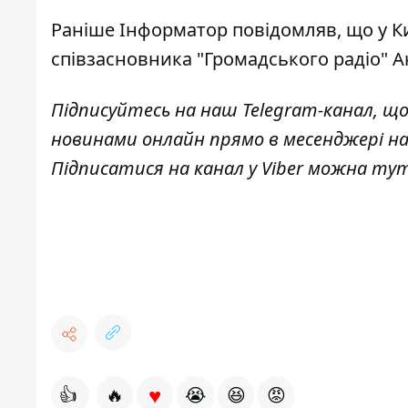
Раніше І
нформатор
повідомляв, що
у К
співзасновника "Громадського радіо" А
Підписуйтесь на наш
Telegram-канал
, щ
новинами онлайн прямо в месенджері н
Підписатися на канал у Viber можна
ту
♥
👍
🔥
😭
😆
😡