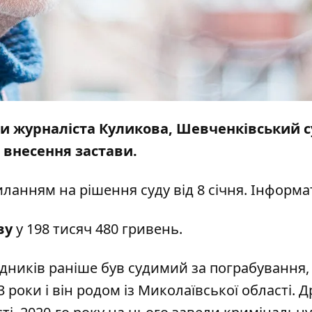
ли журналіста Куликова, Шевченківський с
ю внесення застави.
иланням на рішення суду від 8 січня.
Інформа
ву
у 198 тисяч 480 гривень.
падників раніше був судимий за пограбування,
 роки і він родом із Миколаївської області. Д