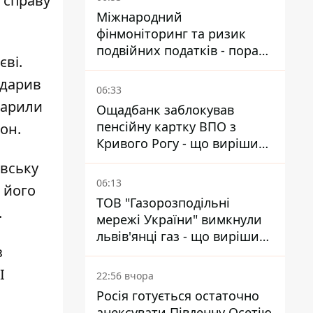
 справу
Міжнародний
фінмоніторинг та ризик
подвійних податків - поради
єві.
українцям в Польщі
вдарив
06:33
дарили
Ощадбанк заблокував
пенсійну картку ВПО з
фон.
Кривого Рогу - що вирішив
суд
івську
06:13
 його
ТОВ "Газорозподільні
.
мережі України" вимкнули
львів'янці газ - що вирішив
з
суд
І
22:56 вчора
Росія готується остаточно
анексувати Південну Осетію