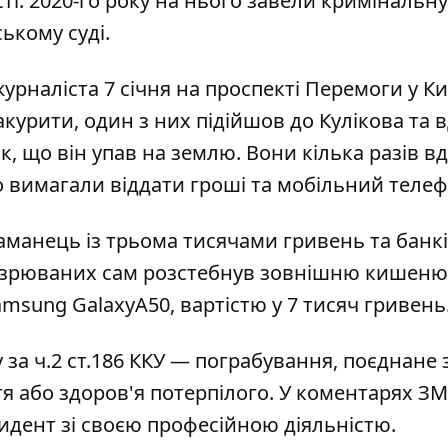
і. 2020-го року на нього завели кримінальну
ькому суді.
журналіста
7 січня на проспекті Перемоги у Ки
акурити, один з них підійшов до Кулікова та 
к, що він упав на землю. Вони кілька разів в
го вимагали віддати гроші та мобільний теле
гаманець із трьома тисячами гривень та банк
ідозрюваних сам розстебнув зовнішню кишеню
msung GalaxyA50, вартістю у 7 тисяч гривень
за ч.2 ст.186 ККУ — пограбування, поєднане 
я або здоров'я потерпілого. У коментарях ЗМ
цидент зі своєю професійною діяльністю.