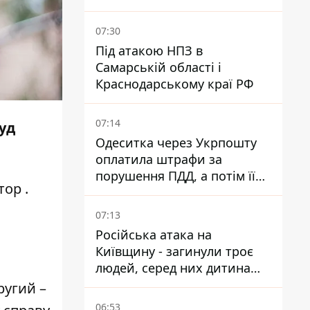
Куюн
07:30
Під атакою НПЗ в
Самарській області і
Краснодарському краї РФ
07:14
уд
Одеситка через Укрпошту
оплатила штрафи за
порушення ПДД, а потім її
тор
.
рахунки заблокували - в
чому причина і що вирішив
07:13
суд
Російська атака на
Київщину - загинули троє
людей, серед них дитина
2022 року народження
ругий –
06:53