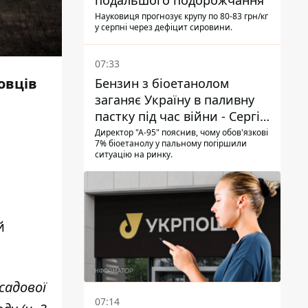
подальшого подорожчання
Науковиця прогнозує крупу по 80-83 грн/кг
у серпні через дефіцит сировини.
07:33
овців
Бензин з біоетанолом
заганяє Україну в паливну
пастку під час війни - Сергій
Куюн
Директор "А-95" пояснив, чому обов'язкові
7% біоетанолу у пальному погіршили
ситуацію на ринку.
й
садової
07:14