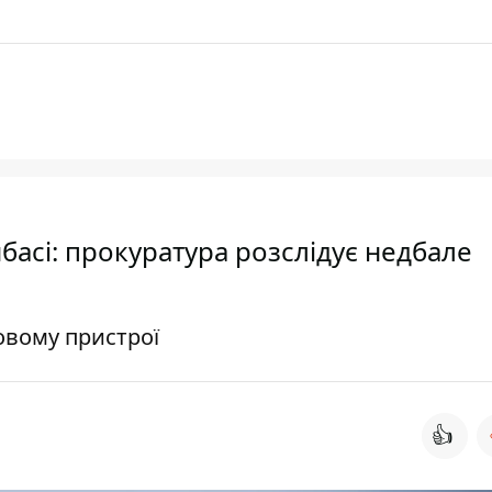
басі: прокуратура розслідує недбале
овому пристрої
👍