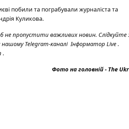
иєві побили та пограбували журналіста
та
ндрія Куликова.
об не пропустити важливих новин. Слідкуйте 
а нашому Telegram-каналі
Інформатор Live
.
т
.
Фото на головній -
The Ukr