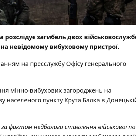
а розслідує загибель двох військовослужб
ся на невідомому вибуховому пристрої.
ланням на пресслужбу
Офісу генерального
ення мінно-вибухових загороджень на
изу населеного пункту Крута Балка в Донецькі
за фактом недбалого ставлення військової по