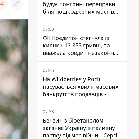
будує понтонні переправи
біля пошкоджених мостів
на ТОТ
07:53
ФК Кредитон стягнула із
киянки 12 853 гривні, та
вважала кредит незаконним
- що вирішив суд
07:46
На Wildberries у Росії
насувається хвиля масових
банкрутств продавців -
Reuters
07:33
Бензин з біоетанолом
заганяє Україну в паливну
пастку під час війни - Сергій