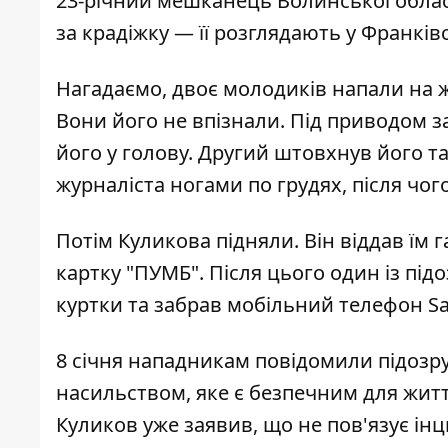
23-річний мешканець Волинської област
за крадіжку — її розглядають у Франківс
Нагадаємо, двоє молодиків
напали на 
Вони його не впізнали. Під приводом з
його у голову. Другий штовхнув його та
журналіста ногами по грудях, після чо
Потім Куликова підняли. Він віддав їм 
картку "ПУМБ". Після цього один із п
куртки та забрав мобільний телефон Sa
8 січня нападникам повідомили підозру 
насильством, яке є безпечним для житт
Куликов уже заявив, що не пов'язує ін