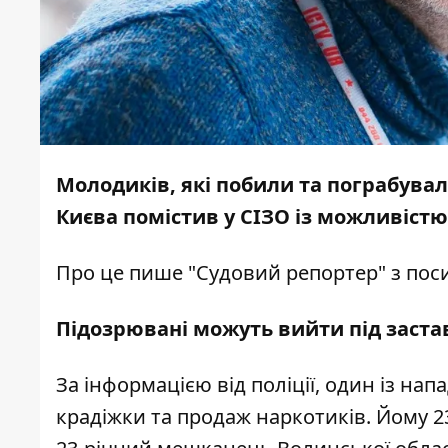
Молодиків, які побили та пограбува
Києва помістив у СІЗО із можливіст
Про це пише "
Судовий репортер
" з пос
Підозрювані можуть вийти під заста
За інформацією від поліції, один із на
крадіжки та продаж наркотиків. Йому 23