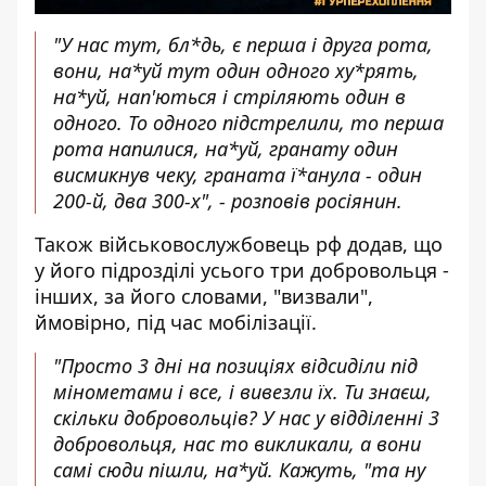
"У нас тут, бл*дь, є перша і друга рота,
вони, на*уй тут один одного ху*рять,
на*уй, нап'ються і стріляють один в
одного. То одного підстрелили, то перша
рота напилися, на*уй, гранату один
висмикнув чеку, граната ї*анула - один
200-й, два 300-х", - розповів росіянин.
Також військовослужбовець рф додав, що
у його підрозділі усього три добровольця -
інших, за його словами, "визвали",
ймовірно, під час мобілізації.
"Просто 3 дні на позиціях відсиділи під
мінометами і все, і вивезли їх. Ти знаєш,
скільки добровольців? У нас у відділенні 3
добровольця, нас то викликали, а вони
самі сюди пішли, на*уй. Кажуть, "та ну