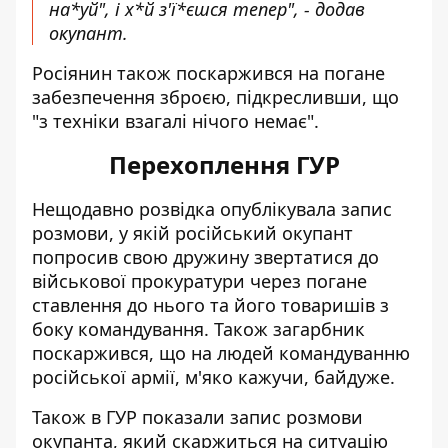
на*уй", і х*й з'ї*єшся тепер", - додав
окупант.
Росіянин також поскаржився на погане
забезпечення зброєю, підкресливши, що
"з техніки взагалі нічого немає".
Перехоплення ГУР
Нещодавно розвідка опублікувала запис
розмови, у якій російський окупант
попросив свою дружину
звертатися до
військової прокуратури
через погане
ставлення до нього та його товаришів з
боку командування. Також загарбник
поскаржився, що на людей командуванню
російської армії, м'яко кажучи, байдуже.
Також
в ГУР показали запис розмови
окупанта, який скаржиться на ситуацію