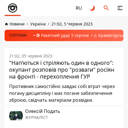
RU
Новини
Україна
21:02, 5 Червня 2023
🔴 Ракетний удар 5 серпня
⚠️ Краматорськ, 
ТОПТЕМИ:
21:02, 05 червня 2023
"Напʼються і стріляють один в одного":
окупант розповів про "розваги" росіян
на фронті - перехоплення ГУР
Противник самостійно завдає собі втрат через
погану дисципліну і має погане забезпечення
зброєю, свідчать матеріали розвідки.
Олексій Подать
ЖУРНАЛІСТ