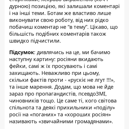
дурною) позицією, які залишали коментарі
і на інші теми. Ботам же властиво лише
виконувати свою роботу, від них рідко
побачиш коментар не “в тему”. Цікаво, що
більшість подібних коментарів також
швидко підчистили.
Підсумок
: дивлячись на це, ми бачимо
наступну картину: росіяни вкидають
фейки, самі ж їх просувають і самі
захищають. Неважливо при цьому,
скільки фактів проти - «рускіє не лгут !!!»,
та інше марення. Додам, що мова не йде
зараз про пропагандистів, псевдоЗМІ,
чиновників тощо. Це саме ті, кого світова
спільнота та деякі прихильники «поділу»
росії на «поганих» та «хороших росіян»
називають «звичайними громадянами».