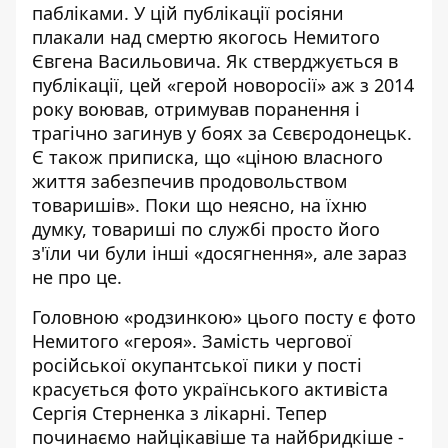
пабліками. У цій публікації росіяни
плакали над смертю якогось Немитого
Євгена Васильовича. Як стверджується в
публікації, цей «герой новоросії» аж з 2014
року воював, отримував поранення і
трагічно загинув у боях за Сєвєродонецьк.
Є також приписка, що «ціною власного
життя забезпечив продовольством
товаришів». Поки що неясно, на їхню
думку, товариші по службі просто його
з'їли чи були інші «досягнення», але зараз
не про це.
Головною «родзинкою» цього посту є фото
Немитого «героя». Замість чергової
російської окупантської пики у пості
красується фото українського активіста
Сергія Стерненка з лікарні. Тепер
починаємо найцікавіше та найбридкіше -