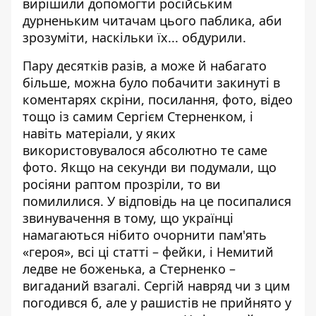
вирішили допомогти російським
дурненьким читачам цього паблика, аби
зрозуміти, наскільки їх... обдурили.
Пару десятків разів, а може й набагато
більше, можна було побачити закинуті в
коментарях скріни, посилання, фото, відео
тощо із самим Сергієм Стерненком, і
навіть матеріали, у яких
використовувалося абсолютно те саме
фото. Якщо на секунди ви подумали, що
росіяни раптом прозріли, то ви
помилилися. У відповідь на це посипалися
звинувачення в тому, що українці
намагаються нібито очорнити пам'ять
«героя», всі ці статті – фейки, і Немитий
ледве не боженька, а Стерненко –
вигаданий взагалі. Сергій навряд чи з цим
погодився б, але у рашистів не прийнято у