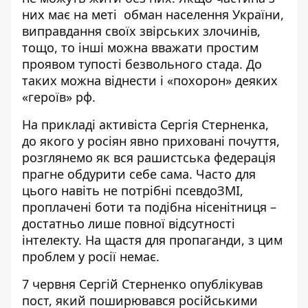
них має на меті обман населення України,
виправдання своїх звірських злочинів,
тощо, то інші можна вважати простим
проявом тупості безвольного стада. До
таких можна віднести і «похорон» деяких
«героїв» рф.
На прикладі активіста Сергія Стерненка,
до якого у росіян явно приховані почуття,
розглянемо як вся рашистська федерація
прагне обдурити себе сама. Часто для
цього навіть не потрібні псевдоЗМІ,
проплачені боти та подібна нісенітниця –
достатньо лише повної відсутності
інтелекту. На щастя для пропаганди, з цим
проблем у росії немає.
7 червня Сергій Стерненко опублікував
пост, який поширювався російськими