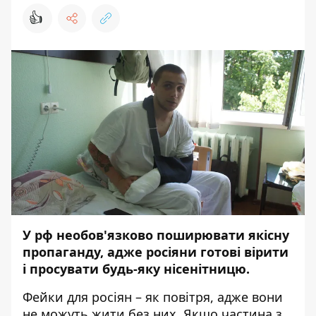
👍
У рф необов'язково поширювати якісну
пропаганду, адже росіяни готові вірити
і просувати будь-яку нісенітницю.
Фейки для росіян – як повітря, адже вони
не можуть жити без них. Якщо частина з