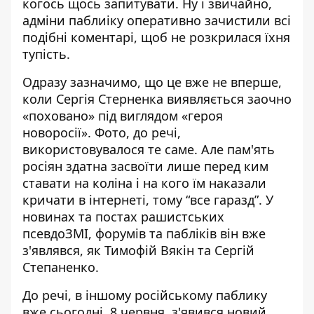
когось щось запитувати. Ну і звичайно,
адміни паблиіку оперативно зачистили всі
подібні коментарі, щоб не розкрилася їхня
тупість.
Одразу зазначимо, що це вже не вперше,
коли Сергія Стерненка виявляється заочно
«поховано» під виглядом «героя
новоросії». Фото, до речі,
використовувалося те саме. Але пам'ять
росіян здатна засвоїти лише перед ким
ставати на коліна і на кого їм наказали
кричати в інтернеті, тому “все гаразд”. У
новинах та постах рашистських
псевдоЗМІ, форумів та пабліків він вже
з'являвся, як Тимофій Вякін та Сергій
Степаненко.
До речі, в іншому російському паблику
вже сьогодні, 8 червня, з'явився новий