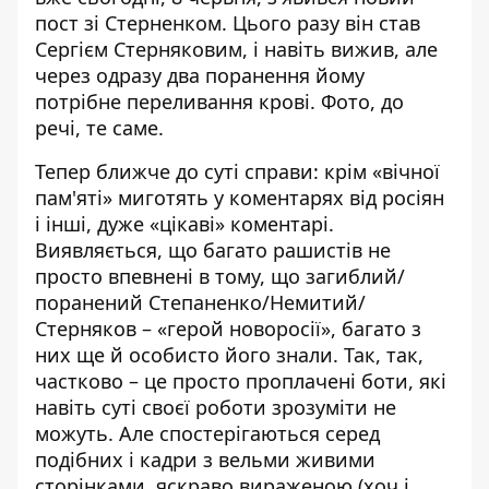
пост зі Стерненком. Цього разу він став
Сергієм Стерняковим, і навіть вижив, але
через одразу два поранення йому
потрібне переливання крові. Фото, до
речі, те саме.
Тепер ближче до суті справи: крім «вічної
пам'яті» миготять у коментарях від росіян
і інші, дуже «цікаві» коментарі.
Виявляється, що багато рашистів не
просто впевнені в тому, що загиблий/
поранений Степаненко/Немитий/
Стерняков – «герой новоросії», багато з
них ще й особисто його знали. Так, так,
частково – це просто проплачені боти, які
навіть суті своєї роботи зрозуміти не
можуть. Але спостерігаються серед
подібних і кадри з вельми живими
сторінками, яскраво вираженою (хоч і