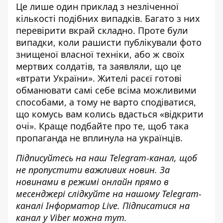
Це лише один приклад з незліченної
кількості подібних випадків. Багато з них
перевірити вкрай складно. Проте були
випадки, коли рашисти публікували фото
знищеної власної техніки, або ж своїх
мертвих солдатів, та заявляли, що це
«втрати України». Жителі расєї готові
обманювати самі себе всіма можливими
способами, а тому не варто сподіватися,
що комусь вам колись вдасться «відкрити
очі». Краще подбайте про те, щоб така
пропаганда не вплинула на українців.
Підписуйтесь на наш
Telegram-канал
, щоб
не пропустити важливих новин. За
новинами в режимі онлайн прямо в
месенджері слідкуйте на нашому Telegram-
каналі
Інформатор Live
. Підписатися на
канал у Viber можна
тут
.