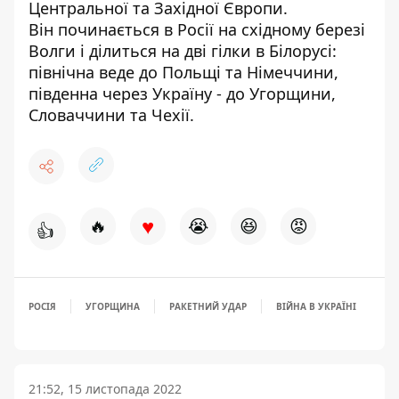
Центральної та Західної Європи.
Він починається в Росії на східному березі
Волги і ділиться на дві гілки в Білорусі:
північна веде до Польщі та Німеччини,
південна через Україну - до Угорщини,
Словаччини та Чехії.
♥
🔥
😭
😆
😡
👍
РОСІЯ
УГОРЩИНА
РАКЕТНИЙ УДАР
ВІЙНА В УКРАЇНІ
21:52, 15 листопада 2022