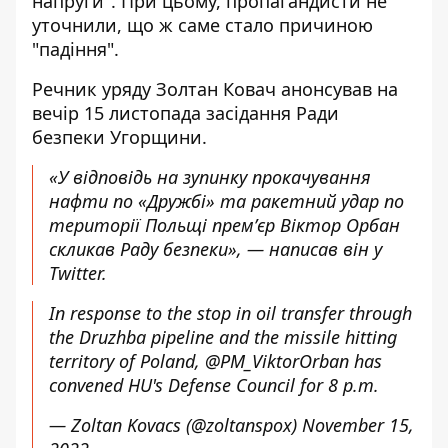
напруги". При цьому, пропагандисти не
уточнили, що ж саме стало причиною
"падіння".
Речник уряду Золтан Ковач анонсував на
вечір 15 листопада засідання Ради
безпеки Угорщини.
«У відповідь на зупинку прокачування
нафти по «Дружбі» та ракетний удар по
території Польщі премʼєр Віктор Орбан
скликав Раду безпеки», — написав він у
Twitter.
In response to the stop in oil transfer through
the Druzhba pipeline and the missile hitting
territory of Poland,
@PM_ViktorOrban
has
convened HU's Defense Council for 8 p.m.
— Zoltan Kovacs (@zoltanspox)
November 15,