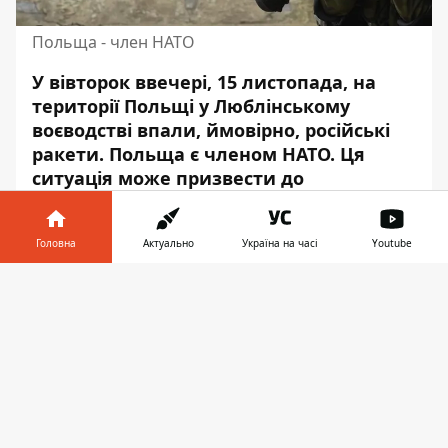
Польща - член НАТО
У вівторок ввечері, 15 листопада, на
території Польщі у Люблінському
воєводстві
впали, ймовірно, російські
ракети
. Польща є членом НАТО. Ця
ситуація може призвести до
застосування 5-ої статті Альянсу, яка
передбачає колективну оборону.
Головна
Актуально
Україна на часі
Youtube
Про першу реакцію на цю подію читайте у
Інформатор у
матеріалі Інформатора.
Завантажити
телефоні
👉
Що сталося
За даними польских ЗМІ, в селі Пшеводув
поблизу українського кордону впали дві
ракети та влучили в зерносушарки.