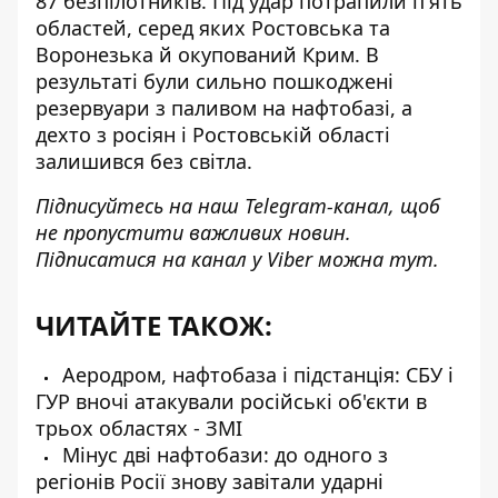
87 безпілотників. Під удар потрапили п'ять
областей, серед яких Ростовська та
Воронезька й окупований Крим. В
результаті були сильно пошкоджені
резервуари з паливом на нафтобазі, а
дехто з росіян і Ростовській області
залишився без світла.
Підписуйтесь на наш
Telegram-канал
, щоб
не пропустити важливих новин.
Підписатися на канал у Viber можна
тут.
ЧИТАЙТЕ ТАКОЖ:
Аеродром, нафтобаза і підстанція: СБУ і
ГУР вночі атакували російські об'єкти в
трьох областях - ЗМІ
Мінус дві нафтобази: до одного з
регіонів Росії знову завітали ударні