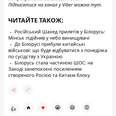
Підписатися на канал у Viber можна
тут
.
ЧИТАЙТЕ ТАКОЖ:
Російський Шахед прилетів у Білорусь:
Мінськ підійняв у небо винищувачі
До Білорусі прибули китайські
військові: що буде відбуватися з понеділка
по сусідству з Україною
Білорусь стала частиною ШОС: на
Заході занепокоєні посиленням
створеного Росією та Китаєм блоку
♥
🔥
😭
😆
😡
👍