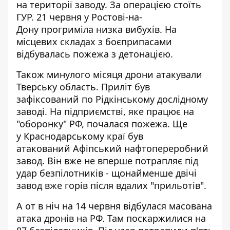
на території заводу. За операцією стоїть
ГУР. 21 червня у Ростові-на-
Дону
прогриміла низка вибухів
. На
місцевих складах з боєприпасами
відбувалась пожежа з детонацією.
Також минулого місяця дрони атакували
Тверську область.
Приліт був
зафіксований по Рідкінському дослідному
заводі
. На підприємстві, яке працює на
"оборонку" РФ, почалася пожежа. Ще
у Краснодарському краї був
атакований
Афіпський нафтопереробний
завод
. Він вже не вперше потрапляє під
удар безпілотників - щонайменше двічі
завод вже горів після вдалих "прильотів".
А от в ніч на 14 червня відбулася
масована
атака дронів на РФ
. Там поскаржилися на