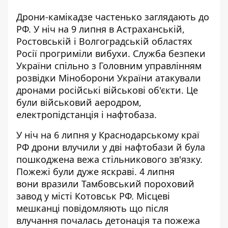
Дрони-камікадзе частенько заглядають до
РФ. У ніч на 9 липня в Астраханській,
Ростовській і
Волгоградській областях
Росії прогриміли вибухи
. Служба безпеки
України спільно з Головним управлінням
розвідки Міноборони України атакували
дронами російські військові об'єкти. Це
були військовий аеродром,
електропідстанція і нафтобаза.
У ніч на 6 липня у Краснодарському краї
РФ
дрони влучили у дві нафтобази
й була
пошкоджена вежа стільникового зв'язку.
Пожежі були дуже яскраві. 4 липня
вони
вразили Тамбовський пороховий
завод
у місті Котовськ РФ. Місцеві
мешканці повідомляють що після
влучання почалась детонація та пожежа