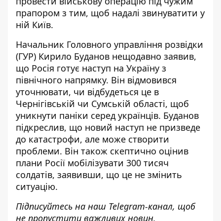
провести військову операцію під чужим
прапором з тим, щоб надалі звинуватити у
ній Київ.
Начальник Головного управління розвідки
(ГУР) Кирило Буданов нещодавно заявив,
що
Росія готує наступ на Україну з
північного напрямку
. Він відмовився
уточнювати, чи відбудеться це в
Чернігівській чи Сумській області, щоб
уникнути паніки серед українців. Буданов
підкреслив, що новий наступ не призведе
до катастрофи, але може створити
проблеми. Він також скептично оцінив
плани Росії мобілізувати 300 тисяч
солдатів, заявивши, що це не змінить
ситуацію.
Підписуйтесь на наш
Telegram-канал
, щоб
не пропустити важливих новин.