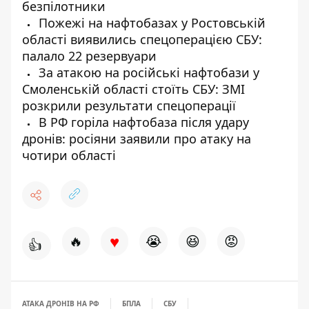
безпілотники
Пожежі на нафтобазах у Ростовській
області виявились спецоперацією СБУ:
палало 22 резервуари
За атакою на російські нафтобази у
Смоленській області стоїть СБУ: ЗМІ
розкрили результати спецоперації
В РФ горіла нафтобаза після удару
дронів: росіяни заявили про атаку на
чотири області
♥
🔥
😭
😆
😡
👍
АТАКА ДРОНІВ НА РФ
БПЛА
СБУ