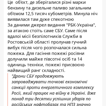
Це об‘єкт, де зберігалися різні марки
бензину та дизельне паливо загальним
об‘ємом 12,5 тисяч кубометрів. Минула ніч
виявилася там дуже спекотною
За даними джерел видання "РБК-Україна",
за атакою стоїть саме СБУ. Саме після
вдалої місії безпілотників Служби в
Ростовській області пролунав гучний
вибух після чого розпочалася сильна
пожежа. Для гасіння пожежі росіяни
долучили майже півсотні осіб та 14
одиниць техніки,
пожежі присвоєно
найвищий ранг складності
.
"Дрони СБУ продовжують
запроваджувати точкові економічні
санкції проти енергетичного комплексу
Росії, який працює на війну в Україні. Вже
понад три десятки успішних ударів по
російських нафтобазах та НПЗ значно